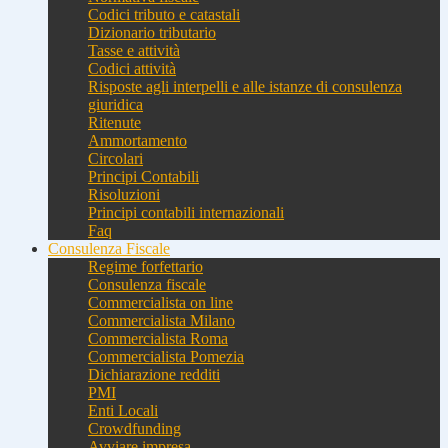
Codici tributo e catastali
Dizionario tributario
Tasse e attività
Codici attività
Risposte agli interpelli e alle istanze di consulenza
giuridica
Ritenute
Ammortamento
Circolari
Principi Contabili
Risoluzioni
Principi contabili internazionali
Faq
Consulenza Fiscale
Regime forfettario
Consulenza fiscale
Commercialista on line
Commercialista Milano
Commercialista Roma
Commercialista Pomezia
Dichiarazione redditi
PMI
Enti Locali
Crowdfunding
Avviare impresa