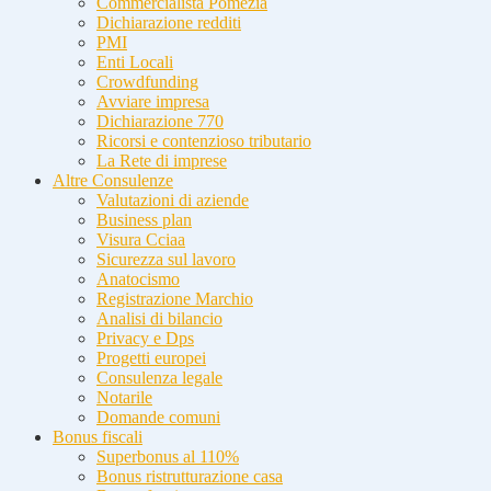
Commercialista Pomezia
Dichiarazione redditi
PMI
Enti Locali
Crowdfunding
Avviare impresa
Dichiarazione 770
Ricorsi e contenzioso tributario
La Rete di imprese
Altre Consulenze
Valutazioni di aziende
Business plan
Visura Cciaa
Sicurezza sul lavoro
Anatocismo
Registrazione Marchio
Analisi di bilancio
Privacy e Dps
Progetti europei
Consulenza legale
Notarile
Domande comuni
Bonus fiscali
Superbonus al 110%
Bonus ristrutturazione casa