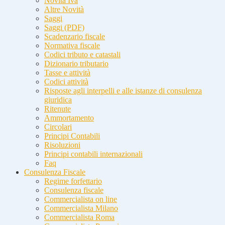
Novità Iva
Altre Novità
Saggi
Saggi (PDF)
Scadenzario fiscale
Normativa fiscale
Codici tributo e catastali
Dizionario tributario
Tasse e attività
Codici attività
Risposte agli interpelli e alle istanze di consulenza
giuridica
Ritenute
Ammortamento
Circolari
Principi Contabili
Risoluzioni
Principi contabili internazionali
Faq
Consulenza Fiscale
Regime forfettario
Consulenza fiscale
Commercialista on line
Commercialista Milano
Commercialista Roma