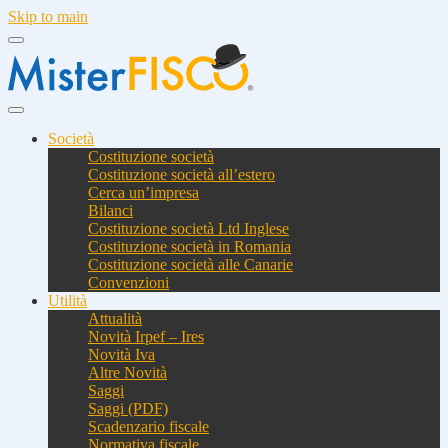
Skip to main
Società
Costituzione società
Costituzione società all’estero
Cerca un’impresa
Bilanci
Costituzione società Ltd Inglese
Costituzione società in Romania
Costituzione società alle Canarie
Convenzioni
Utilità
Attualità
Novità Irpef – Ires
Novità Iva
Altre Novità
Saggi
Saggi (PDF)
Scadenzario fiscale
Normativa fiscale