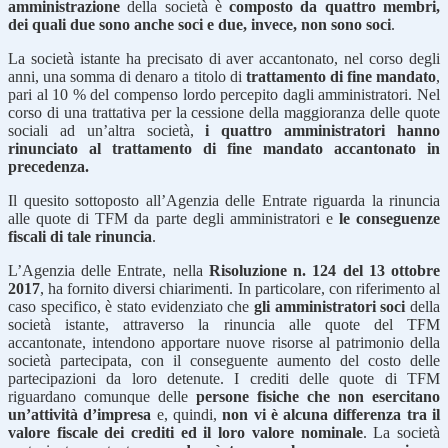
amministrazione
della società è
composto da quattro membri,
dei quali due sono anche soci e due, invece, non sono soci
.
La società istante ha precisato di aver accantonato, nel corso degli
anni, una somma di denaro a titolo di
trattamento di fine mandato
,
pari al 10 % del compenso lordo percepito dagli amministratori. Nel
corso di una trattativa per la cessione della maggioranza delle quote
sociali ad un’altra società,
i quattro amministratori hanno
rinunciato al trattamento di fine mandato accantonato in
precedenza.
Il quesito sottoposto all’Agenzia delle Entrate riguarda la rinuncia
alle quote di TFM da parte degli amministratori e
le conseguenze
fiscali di tale rinuncia
.
L’Agenzia delle Entrate, nella
Risoluzione n. 124 del 13 ottobre
2017
, ha fornito diversi chiarimenti. In particolare, con riferimento al
caso specifico, è stato evidenziato che
gli amministratori soci
della
società istante, attraverso la rinuncia alle quote del TFM
accantonate, intendono apportare nuove risorse al patrimonio della
società partecipata, con il conseguente aumento del costo delle
partecipazioni da loro detenute. I crediti delle quote di TFM
riguardano comunque delle
persone fisiche che non esercitano
un’attività d’impresa
e, quindi,
non vi è alcuna differenza tra il
valore fiscale dei crediti ed il loro valore nominale
. La società