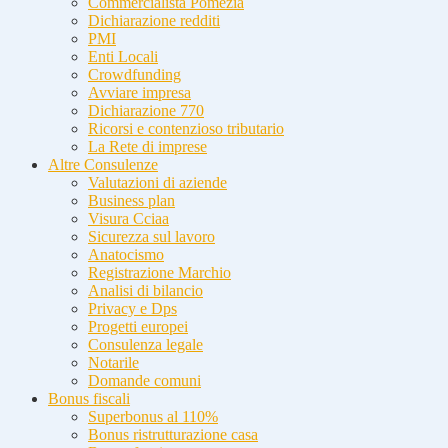
Commercialista Pomezia
Dichiarazione redditi
PMI
Enti Locali
Crowdfunding
Avviare impresa
Dichiarazione 770
Ricorsi e contenzioso tributario
La Rete di imprese
Altre Consulenze
Valutazioni di aziende
Business plan
Visura Cciaa
Sicurezza sul lavoro
Anatocismo
Registrazione Marchio
Analisi di bilancio
Privacy e Dps
Progetti europei
Consulenza legale
Notarile
Domande comuni
Bonus fiscali
Superbonus al 110%
Bonus ristrutturazione casa