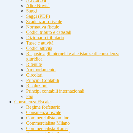
Novità Iva
Altre Novità
Saggi
Saggi (PDF)
Scadenzario fiscale
Normativa fiscale
Codici tributo e catastali
Dizionario tributario
Tasse e attività
Codici attività
Risposte agli interpelli e alle istanze di consulenza
giuridica
Ritenute
Ammortamento
Circolari
Principi Contabili
Risoluzioni
Principi contabili internazionali
Faq
Consulenza Fiscale
Regime forfettario
Consulenza fiscale
Commercialista on line
Commercialista Milano
Commercialista Roma