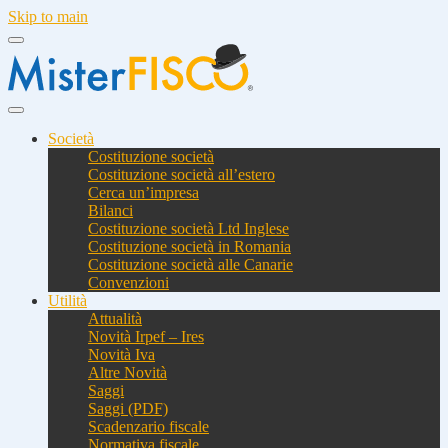
Skip to main
Società
Costituzione società
Costituzione società all’estero
Cerca un’impresa
Bilanci
Costituzione società Ltd Inglese
Costituzione società in Romania
Costituzione società alle Canarie
Convenzioni
Utilità
Attualità
Novità Irpef – Ires
Novità Iva
Altre Novità
Saggi
Saggi (PDF)
Scadenzario fiscale
Normativa fiscale