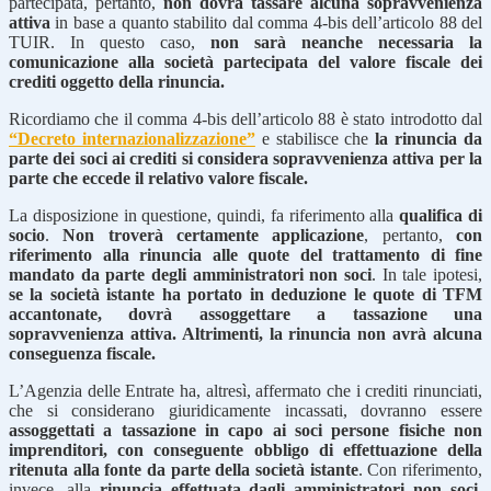
partecipata, pertanto,
non dovrà tassare alcuna sopravvenienza
attiva
in base a quanto stabilito dal comma 4-bis dell’articolo 88 del
TUIR. In questo caso,
non sarà neanche necessaria la
comunicazione alla società partecipata del valore fiscale dei
crediti oggetto della rinuncia.
Ricordiamo che il comma 4-bis dell’articolo 88 è stato introdotto dal
“Decreto internazionalizzazione”
e stabilisce che
la rinuncia da
parte dei soci ai crediti si considera sopravvenienza attiva per la
parte che eccede il relativo valore fiscale.
La disposizione in questione, quindi, fa riferimento alla
qualifica di
socio
.
Non troverà certamente applicazione
, pertanto,
con
riferimento alla rinuncia alle quote del trattamento di fine
mandato da parte degli amministratori non soci
. In tale ipotesi,
se la società istante ha portato in deduzione le quote di TFM
accantonate, dovrà assoggettare a tassazione una
sopravvenienza attiva. Altrimenti, la rinuncia non avrà alcuna
conseguenza fiscale.
L’Agenzia delle Entrate ha, altresì, affermato che i crediti rinunciati,
che si considerano giuridicamente incassati, dovranno essere
assoggettati a tassazione in capo ai soci persone fisiche non
imprenditori, con conseguente obbligo di effettuazione della
ritenuta alla fonte da parte della società istante
. Con riferimento,
invece, alla
rinuncia effettuata dagli amministratori non soci,