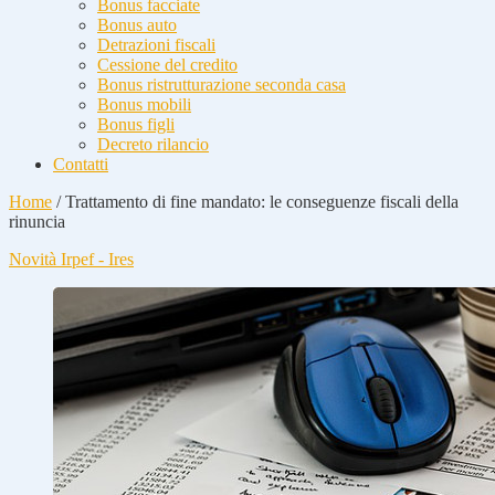
Bonus facciate
Bonus auto
Detrazioni fiscali
Cessione del credito
Bonus ristrutturazione seconda casa
Bonus mobili
Bonus figli
Decreto rilancio
Contatti
Home
/
Trattamento di fine mandato: le conseguenze fiscali della
rinuncia
Novità Irpef - Ires