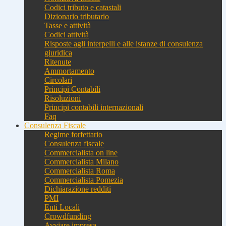
Codici tributo e catastali
Dizionario tributario
Tasse e attività
Codici attività
Risposte agli interpelli e alle istanze di consulenza
giuridica
Ritenute
Ammortamento
Circolari
Principi Contabili
Risoluzioni
Principi contabili internazionali
Faq
Consulenza Fiscale
Regime forfettario
Consulenza fiscale
Commercialista on line
Commercialista Milano
Commercialista Roma
Commercialista Pomezia
Dichiarazione redditi
PMI
Enti Locali
Crowdfunding
Avviare impresa