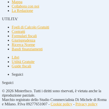
Mappa
Collabora con noi
La Redazione
UTILITA'
Fogli di Calcolo Gratuiti
Contratti
Formulari fiscali
Giurisprudenza
Ricerca Norme
Bandi finanziamenti
Libri
Utilità Gratuite
Guide fiscali
Seguici
Seguici
© 2026 Misterfisco. Tutti i diritti sono riservati, è vietata anche la
riproduzione parziale.
Marchio registrato dello Studio Commercialista Di Michele di Roma
e Milano. P.Iva 09277651007 -
Cookie policy
-
Privacy policy