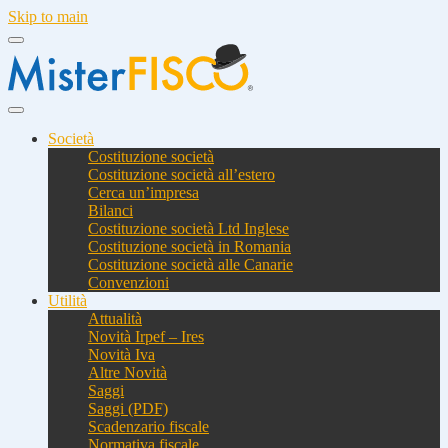
Skip to main
Società
Costituzione società
Costituzione società all’estero
Cerca un’impresa
Bilanci
Costituzione società Ltd Inglese
Costituzione società in Romania
Costituzione società alle Canarie
Convenzioni
Utilità
Attualità
Novità Irpef – Ires
Novità Iva
Altre Novità
Saggi
Saggi (PDF)
Scadenzario fiscale
Normativa fiscale