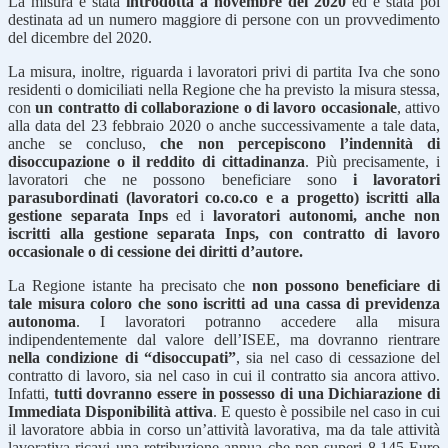
La misura è stata
introdotta a novembre del 2020
ed è stata poi
destinata ad un numero maggiore di persone con un provvedimento
del dicembre del 2020.
La misura, inoltre, riguarda i lavoratori privi di partita Iva che sono
residenti o domiciliati nella Regione che ha previsto la misura stessa,
con
un contratto di collaborazione o di lavoro occasionale
, attivo
alla data del 23 febbraio 2020 o anche successivamente a tale data,
anche se concluso,
che non percepiscono l’indennità di
disoccupazione o il reddito di cittadinanza
. Più precisamente, i
lavoratori che ne possono beneficiare sono
i lavoratori
parasubordinati (lavoratori co.co.co e a progetto) iscritti alla
gestione separata Inps
ed i
lavoratori autonomi, anche non
iscritti alla gestione separata Inps, con contratto di lavoro
occasionale o di cessione dei diritti d’autore.
La Regione istante ha precisato che
non possono beneficiare di
tale misura coloro che sono iscritti ad una cassa di previdenza
autonoma
. I lavoratori potranno accedere alla misura
indipendentemente dal valore dell’ISEE, ma dovranno rientrare
nella condizione di “disoccupati”
, sia nel caso di cessazione del
contratto di lavoro, sia nel caso in cui il contratto sia ancora attivo.
Infatti,
tutti dovranno essere in possesso di una Dichiarazione di
Immediata Disponibilità attiva
. E questo è possibile nel caso in cui
il lavoratore abbia in corso un’attività lavorativa, ma da tale attività
lavorativa ricavi una retribuzione annua che non superi 8.145 Euro