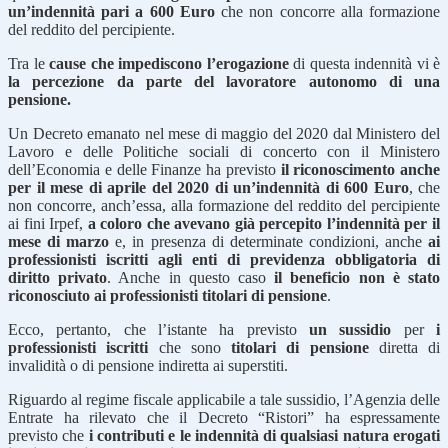
un’indennità pari a 600 Euro
che non concorre alla formazione
del reddito del percipiente.
Tra le
cause che impediscono l’erogazione
di questa indennità vi è
la percezione da parte del lavoratore autonomo di una
pensione.
Un Decreto emanato nel mese di maggio del 2020 dal Ministero del
Lavoro e delle Politiche sociali di concerto con il Ministero
dell’Economia e delle Finanze ha previsto
il riconoscimento anche
per il mese di aprile del 2020 di un’indennità di 600 Euro
, che
non concorre, anch’essa, alla formazione del reddito del percipiente
ai fini Irpef,
a coloro che avevano già percepito l’indennità per il
mese di marzo
e, in presenza di determinate condizioni, anche
ai
professionisti iscritti agli enti di previdenza obbligatoria di
diritto privato
. Anche in questo caso
il beneficio non è stato
riconosciuto ai professionisti titolari di pensione
.
Ecco, pertanto, che l’istante ha previsto
un sussidio
per
i
professionisti iscritti
che sono
titolari di pensione
diretta di
invalidità o di pensione indiretta ai superstiti.
Riguardo al regime fiscale applicabile a tale sussidio, l’Agenzia delle
Entrate ha rilevato che il Decreto “Ristori” ha espressamente
previsto che
i contributi e le indennità di qualsiasi natura erogati