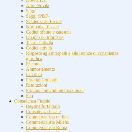
Novità Iva
Altre Novità
Saggi
Saggi (PDF)
Scadenzario fiscale
Normativa fiscale
Codici tributo e catastali
Dizionario tributario
Tasse e attività
Codici attività
Risposte agli interpelli e alle istanze di consulenza
giuridica
Ritenute
Ammortamento
Circolari
Principi Contabili
Risoluzioni
Principi contabili internazionali
Faq
Consulenza Fiscale
Regime forfettario
Consulenza fiscale
Commercialista on line
Commercialista Milano
Commercialista Roma