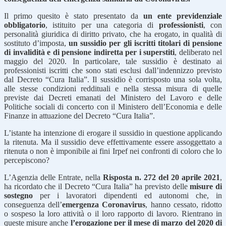
Il primo quesito è stato presentato da
un ente previdenziale
obbligatorio
, istituito per una categoria di
professionisti
, con
personalità giuridica di diritto privato, che ha erogato, in qualità di
sostituto d’imposta,
un sussidio per gli iscritti titolari di pensione
di invalidità e di pensione indiretta per i superstiti
, deliberato nel
maggio del 2020. In particolare, tale sussidio è destinato ai
professionisti iscritti che sono stati esclusi dall’indennizzo previsto
dal Decreto “Cura Italia”. Il sussidio è corrisposto una sola volta,
alle stesse condizioni reddituali e nella stessa misura di quelle
previste dai Decreti emanati del Ministero del Lavoro e delle
Politiche sociali di concerto con il Ministero dell’Economia e delle
Finanze in attuazione del Decreto “Cura Italia”.
L’istante ha intenzione di erogare il sussidio in questione applicando
la ritenuta. Ma il sussidio deve effettivamente essere assoggettato a
ritenuta o non è imponibile ai fini Irpef nei confronti di coloro che lo
percepiscono?
L’Agenzia delle Entrate, nella
Risposta n. 272 del 20 aprile 2021
,
ha ricordato che il Decreto “Cura Italia” ha previsto delle
misure di
sostegno
per i lavoratori dipendenti ed autonomi che, in
conseguenza dell’
emergenza Coronavirus
, hanno cessato, ridotto
o sospeso la loro attività o il loro rapporto di lavoro. Rientrano in
queste misure anche
l’erogazione per il mese di marzo del 2020 di