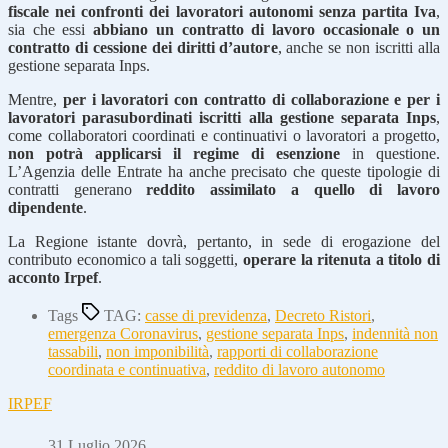
fiscale nei confronti dei lavoratori autonomi senza partita Iva
,
sia che essi
abbiano un contratto di lavoro occasionale o un
contratto di cessione dei diritti d’autore
, anche se non iscritti alla
gestione separata Inps.
Mentre,
per i lavoratori con contratto di collaborazione e per i
lavoratori parasubordinati iscritti alla gestione separata Inps
,
come collaboratori coordinati e continuativi o lavoratori a progetto,
non potrà applicarsi il regime di esenzione
in questione.
L’Agenzia delle Entrate ha anche precisato che queste tipologie di
contratti generano
reddito assimilato a quello di lavoro
dipendente
.
La Regione istante dovrà, pertanto, in sede di erogazione del
contributo economico a tali soggetti,
operare la ritenuta a titolo di
acconto Irpef
.
Tags
TAG:
casse di previdenza
,
Decreto Ristori
,
emergenza Coronavirus
,
gestione separata Inps
,
indennità non
tassabili
,
non imponibilità
,
rapporti di collaborazione
coordinata e continuativa
,
reddito di lavoro autonomo
IRPEF
31 Luglio 2026