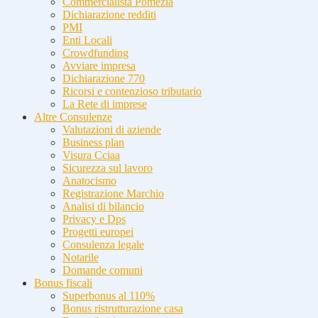
Commercialista Pomezia
Dichiarazione redditi
PMI
Enti Locali
Crowdfunding
Avviare impresa
Dichiarazione 770
Ricorsi e contenzioso tributario
La Rete di imprese
Altre Consulenze
Valutazioni di aziende
Business plan
Visura Cciaa
Sicurezza sul lavoro
Anatocismo
Registrazione Marchio
Analisi di bilancio
Privacy e Dps
Progetti europei
Consulenza legale
Notarile
Domande comuni
Bonus fiscali
Superbonus al 110%
Bonus ristrutturazione casa