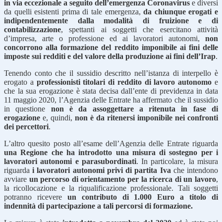
in via eccezionale a seguito dell’emergenza Coronavirus
e diversi
da quelli esistenti prima di tale emergenza,
da chiunque erogati e
indipendentemente dalla modalità di fruizione e di
contabilizzazione
, spettanti ai soggetti che esercitano attività
d’impresa, arte o professione ed ai lavoratori autonomi,
non
concorrono alla formazione del reddito imponibile ai fini delle
imposte sui redditi e del valore della produzione ai fini dell’Irap
.
Tenendo conto che il sussidio descritto nell’istanza di interpello è
erogato a
professionisti titolari di reddito di lavoro autonomo
e
che la sua erogazione è stata decisa dall’ente di previdenza in data
11 maggio 2020, l’Agenzia delle Entrate ha affermato che il sussidio
in questione
non è da assoggettare a ritenuta in fase di
erogazione
e, quindi,
non è da ritenersi imponibile nei confronti
dei percettori
.
L’altro quesito posto all’esame dell’Agenzia delle Entrate riguarda
una Regione che ha introdotto una misura di sostegno per i
lavoratori autonomi e parasubordinati
. In particolare, la misura
riguarda
i lavoratori autonomi privi di partita Iva
che intendono
avviare
un percorso di orientamento per la ricerca di un lavoro
,
la ricollocazione e la riqualificazione professionale. Tali soggetti
potranno ricevere
un contributo di 1.000 Euro a titolo di
indennità di partecipazione a tali percorsi di formazione.