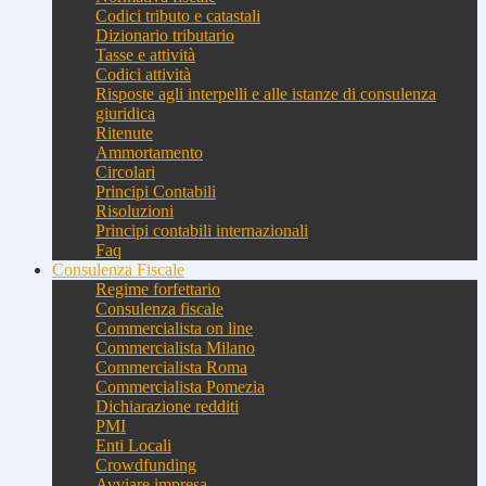
Codici tributo e catastali
Dizionario tributario
Tasse e attività
Codici attività
Risposte agli interpelli e alle istanze di consulenza
giuridica
Ritenute
Ammortamento
Circolari
Principi Contabili
Risoluzioni
Principi contabili internazionali
Faq
Consulenza Fiscale
Regime forfettario
Consulenza fiscale
Commercialista on line
Commercialista Milano
Commercialista Roma
Commercialista Pomezia
Dichiarazione redditi
PMI
Enti Locali
Crowdfunding
Avviare impresa