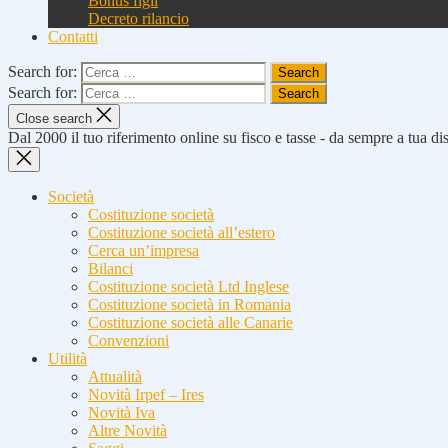
Bonus figli
Decreto rilancio
Contatti
Search for:
Search for:
Close search
Dal 2000 il tuo riferimento online su fisco e tasse - da sempre a tua d
Società
Costituzione società
Costituzione società all’estero
Cerca un’impresa
Bilanci
Costituzione società Ltd Inglese
Costituzione società in Romania
Costituzione società alle Canarie
Convenzioni
Utilità
Attualità
Novità Irpef – Ires
Novità Iva
Altre Novità