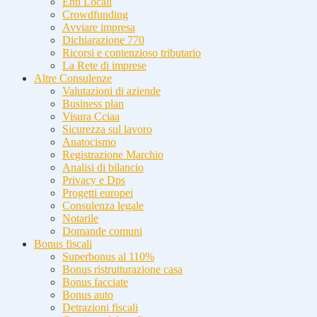
Enti Locali
Crowdfunding
Avviare impresa
Dichiarazione 770
Ricorsi e contenzioso tributario
La Rete di imprese
Altre Consulenze
Valutazioni di aziende
Business plan
Visura Cciaa
Sicurezza sul lavoro
Anatocismo
Registrazione Marchio
Analisi di bilancio
Privacy e Dps
Progetti europei
Consulenza legale
Notarile
Domande comuni
Bonus fiscali
Superbonus al 110%
Bonus ristrutturazione casa
Bonus facciate
Bonus auto
Detrazioni fiscali