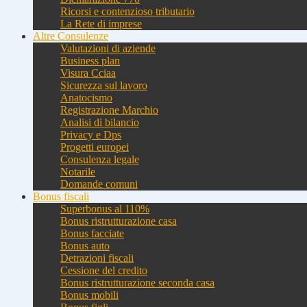
Ricorsi e contenzioso tributario
La Rete di imprese
Altre Consulenze
Valutazioni di aziende
Business plan
Visura Cciaa
Sicurezza sul lavoro
Anatocismo
Registrazione Marchio
Analisi di bilancio
Privacy e Dps
Progetti europei
Consulenza legale
Notarile
Domande comuni
Bonus fiscali
Superbonus al 110%
Bonus ristrutturazione casa
Bonus facciate
Bonus auto
Detrazioni fiscali
Cessione del credito
Bonus ristrutturazione seconda casa
Bonus mobili