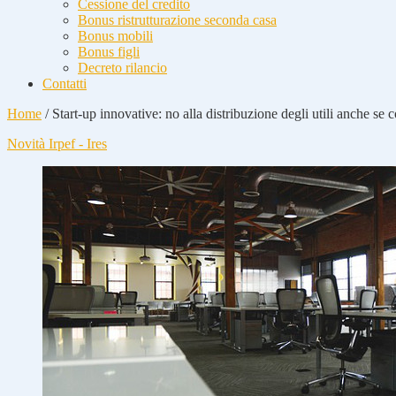
Cessione del credito
Bonus ristrutturazione seconda casa
Bonus mobili
Bonus figli
Decreto rilancio
Contatti
Home
/
Start-up innovative: no alla distribuzione degli utili anche se 
Novità Irpef - Ires