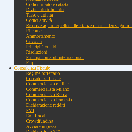
Codici tributo e catastali
Dizionario tributario
Tasse e attività
Codici attività
Risposte agli interpelli e alle istanze di consulenza giurid
Ritenute
Ammortamento
Circolari
Principi Contabili
Risoluzioni
Principi contabili internazionali
Faq
Consulenza Fiscale
Regime forfettario
Consulenza fiscale
Commercialista on line
Commercialista Milano
Commercialista Roma
Commercialista Pomezia
Dichiarazione redditi
PMI
Enti Locali
Crowdfunding
Avviare impresa
Dichiarazione 770