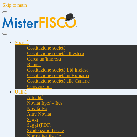
Skip to main
Società
Costituzione società
Costituzione società all’estero
Cerca un’impresa
Bilanci
Costituzione società Ltd Inglese
Costituzione società in Romania
Costituzione società alle Canarie
Convenzioni
Utilità
Attualità
Novità Irpef – Ires
Novità Iva
Altre Novità
Saggi
Saggi (PDF)
Scadenzario fiscale
Normativa fiscale