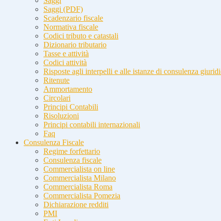
Saggi
Saggi (PDF)
Scadenzario fiscale
Normativa fiscale
Codici tributo e catastali
Dizionario tributario
Tasse e attività
Codici attività
Risposte agli interpelli e alle istanze di consulenza giurid
Ritenute
Ammortamento
Circolari
Principi Contabili
Risoluzioni
Principi contabili internazionali
Faq
Consulenza Fiscale
Regime forfettario
Consulenza fiscale
Commercialista on line
Commercialista Milano
Commercialista Roma
Commercialista Pomezia
Dichiarazione redditi
PMI