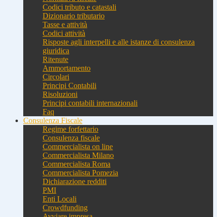
Codici tributo e catastali
Dizionario tributario
Tasse e attività
Codici attività
Risposte agli interpelli e alle istanze di consulenza
giuridica
Ritenute
Ammortamento
Circolari
Principi Contabili
Risoluzioni
Principi contabili internazionali
Faq
Consulenza Fiscale
Regime forfettario
Consulenza fiscale
Commercialista on line
Commercialista Milano
Commercialista Roma
Commercialista Pomezia
Dichiarazione redditi
PMI
Enti Locali
Crowdfunding
Avviare impresa