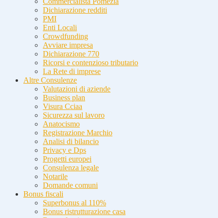
Commercialista Pomezia
Dichiarazione redditi
PMI
Enti Locali
Crowdfunding
Avviare impresa
Dichiarazione 770
Ricorsi e contenzioso tributario
La Rete di imprese
Altre Consulenze
Valutazioni di aziende
Business plan
Visura Cciaa
Sicurezza sul lavoro
Anatocismo
Registrazione Marchio
Analisi di bilancio
Privacy e Dps
Progetti europei
Consulenza legale
Notarile
Domande comuni
Bonus fiscali
Superbonus al 110%
Bonus ristrutturazione casa