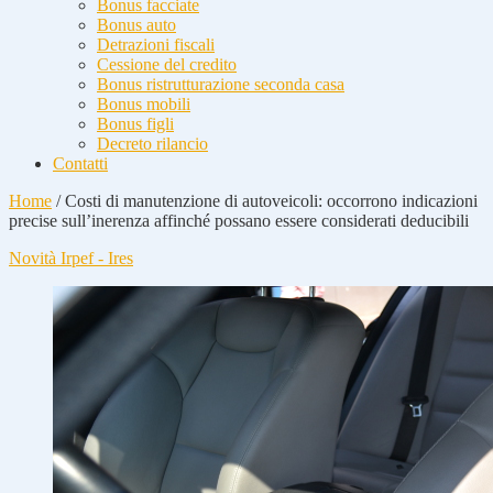
Bonus facciate
Bonus auto
Detrazioni fiscali
Cessione del credito
Bonus ristrutturazione seconda casa
Bonus mobili
Bonus figli
Decreto rilancio
Contatti
Home
/
Costi di manutenzione di autoveicoli: occorrono indicazioni
precise sull’inerenza affinché possano essere considerati deducibili
Novità Irpef - Ires