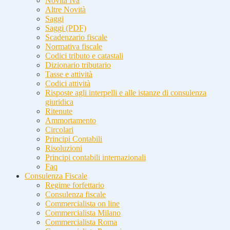
Novità Iva
Altre Novità
Saggi
Saggi (PDF)
Scadenzario fiscale
Normativa fiscale
Codici tributo e catastali
Dizionario tributario
Tasse e attività
Codici attività
Risposte agli interpelli e alle istanze di consulenza
giuridica
Ritenute
Ammortamento
Circolari
Principi Contabili
Risoluzioni
Principi contabili internazionali
Faq
Consulenza Fiscale
Regime forfettario
Consulenza fiscale
Commercialista on line
Commercialista Milano
Commercialista Roma