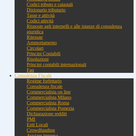
Codici tributo e catastali
Dizionario tributario
Tasse e attività
Codici attività
Risposte agli interpelli e alle istanze di consulenza
giuridica
Ritenute
Ammortamento
Circolari
Principi Contabili
Risoluzioni
Principi contabili internazionali
Faq
Consulenza Fiscale
Regime forfettario
Consulenza fiscale
Commercialista on line
Commercialista Milano
Commercialista Roma
Commercialista Pomezia
Dichiarazione redditi
PMI
Enti Locali
Crowdfunding
Avviare impresa