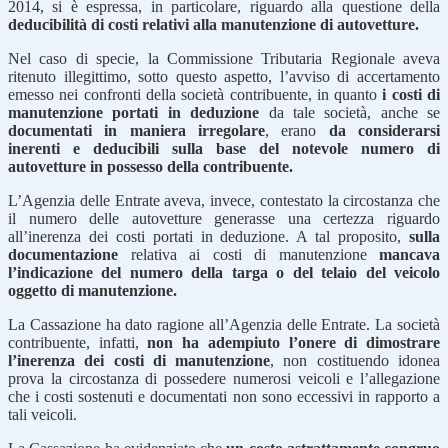
2014, si è espressa, in particolare, riguardo alla questione della
deducibilità di costi relativi alla manutenzione di autovetture.
Nel caso di specie, la Commissione Tributaria Regionale aveva
ritenuto illegittimo, sotto questo aspetto, l’avviso di accertamento
emesso nei confronti della società contribuente, in quanto
i costi di
manutenzione portati in deduzione
da tale società, anche se
documentati in maniera irregolare
, erano
da considerarsi
inerenti e deducibili sulla base del notevole numero di
autovetture in possesso della contribuente.
L’Agenzia delle Entrate aveva, invece, contestato la circostanza che
il numero delle autovetture generasse una certezza riguardo
all’inerenza dei costi portati in deduzione. A tal proposito,
sulla
documentazione
relativa ai costi di manutenzione
mancava
l’indicazione del numero della targa o del telaio del veicolo
oggetto di manutenzione.
La Cassazione ha dato ragione all’Agenzia delle Entrate. La società
contribuente, infatti,
non ha adempiuto l’onere di dimostrare
l’inerenza dei costi di manutenzione
, non costituendo idonea
prova la circostanza di possedere numerosi veicoli e l’allegazione
che i costi sostenuti e documentati non sono eccessivi in rapporto a
tali veicoli.