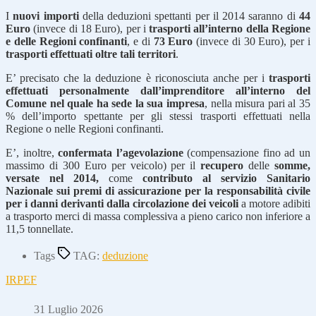
I
nuovi importi
della deduzioni spettanti per il 2014 saranno di
44
Euro
(invece di 18 Euro), per i
trasporti all’interno della Regione
e delle Regioni confinanti
, e di
73 Euro
(invece di 30 Euro), per i
trasporti effettuati oltre tali territori
.
E’ precisato che la deduzione è riconosciuta anche per i
trasporti
effettuati personalmente dall’imprenditore all’interno del
Comune nel quale ha sede la sua impresa
, nella misura pari al 35
% dell’importo spettante per gli stessi trasporti effettuati nella
Regione o nelle Regioni confinanti.
E’, inoltre,
confermata l’agevolazione
(compensazione fino ad un
massimo di 300 Euro per veicolo) per il
recupero
delle
somme,
versate nel 2014,
come
contributo al servizio Sanitario
Nazionale sui premi di assicurazione per la responsabilità civile
per i danni derivanti dalla circolazione dei veicoli
a motore adibiti
a trasporto merci di massa complessiva a pieno carico non inferiore a
11,5 tonnellate.
Tags
TAG:
deduzione
IRPEF
31 Luglio 2026