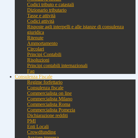
Codici tributo e catastali
Dizionario tributario
Tasse e attività
Codici attività
Risposte agli interpelli e alle istanze di consulenza
giuridica
Ritenute
Ammortamento
Circolari
Principi Contabili
Risoluzioni
Principi contabili internazionali
Faq
Consulenza Fiscale
Regime forfettario
Consulenza fiscale
Commercialista on line
Commercialista Milano
Commercialista Roma
Commercialista Pomezia
Dichiarazione redditi
PMI
Enti Locali
Crowdfunding
Avviare impresa