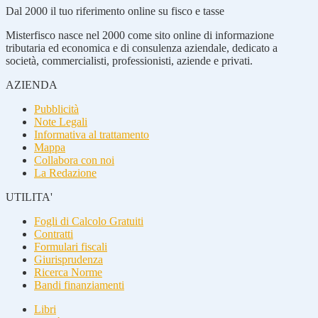
Dal 2000 il tuo riferimento online su fisco e tasse
Misterfisco nasce nel 2000 come sito online di informazione
tributaria ed economica e di consulenza aziendale, dedicato a
società, commercialisti, professionisti, aziende e privati.
AZIENDA
Pubblicità
Note Legali
Informativa al trattamento
Mappa
Collabora con noi
La Redazione
UTILITA'
Fogli di Calcolo Gratuiti
Contratti
Formulari fiscali
Giurisprudenza
Ricerca Norme
Bandi finanziamenti
Libri