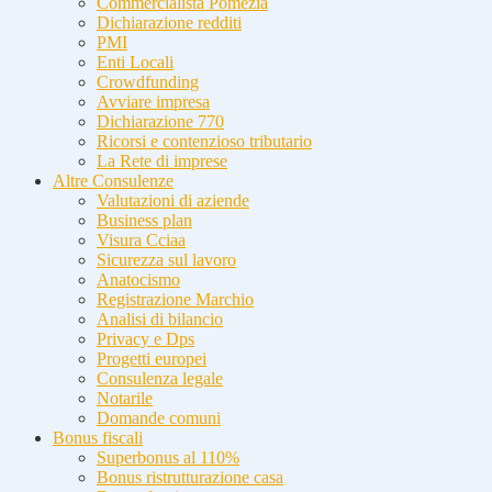
Commercialista Pomezia
Dichiarazione redditi
PMI
Enti Locali
Crowdfunding
Avviare impresa
Dichiarazione 770
Ricorsi e contenzioso tributario
La Rete di imprese
Altre Consulenze
Valutazioni di aziende
Business plan
Visura Cciaa
Sicurezza sul lavoro
Anatocismo
Registrazione Marchio
Analisi di bilancio
Privacy e Dps
Progetti europei
Consulenza legale
Notarile
Domande comuni
Bonus fiscali
Superbonus al 110%
Bonus ristrutturazione casa