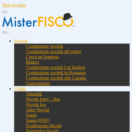
Skip to main
Società
Costituzione società
Costituzione società all’estero
Cerca un’impresa
Bilanci
Costituzione società Ltd Inglese
Costituzione società in Romania
Costituzione società alle Canarie
Convenzioni
Utilità
Attualità
Novità Irpef – Ires
Novità Iva
Altre Novità
Saggi
Saggi (PDF)
Scadenzario fiscale
Normativa fiscale