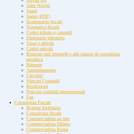
Novità Iva
Altre Novità
Saggi
Saggi (PDF)
Scadenzario fiscale
Normativa fiscale
Codici tributo e catastali
Dizionario tributario
Tasse e attività
Codici attività
Risposte agli interpelli e alle istanze di consulenza
giuridica
Ritenute
Ammortamento
Circolari
Principi Contabili
Risoluzioni
Principi contabili internazionali
Faq
Consulenza Fiscale
Regime forfettario
Consulenza fiscale
Commercialista on line
Commercialista Milano
Commercialista Roma