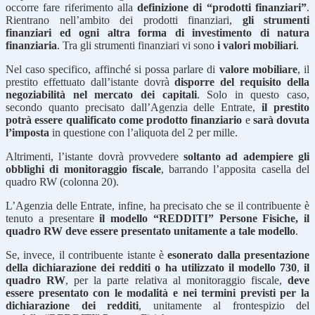
occorre fare riferimento alla
definizione di “prodotti finanziari”
.
Rientrano nell’ambito dei prodotti finanziari,
gli strumenti
finanziari ed ogni altra forma di investimento di natura
finanziaria
. Tra gli strumenti finanziari vi sono
i valori mobiliari
.
Nel caso specifico, affinché si possa parlare di
valore mobiliare
, il
prestito effettuato dall’istante dovrà
disporre del requisito della
negoziabilità nel mercato dei capitali
. Solo in questo caso,
secondo quanto precisato dall’Agenzia delle Entrate,
il prestito
potrà essere qualificato come prodotto finanziario
e
sarà dovuta
l’imposta
in questione con l’aliquota del 2 per mille.
Altrimenti, l’istante dovrà provvedere
soltanto ad adempiere gli
obblighi di monitoraggio fiscale
, barrando l’apposita casella del
quadro RW (colonna 20).
L’Agenzia delle Entrate, infine, ha precisato che se il contribuente è
tenuto a presentare
il modello “REDDITI” Persone Fisiche, il
quadro RW deve essere presentato unitamente a tale modello
.
Se, invece, il contribuente istante è
esonerato dalla presentazione
della dichiarazione dei redditi o ha utilizzato il modello 730
,
il
quadro RW
, per la parte relativa al monitoraggio fiscale,
deve
essere presentato con le modalità e nei termini previsti per la
dichiarazione dei redditi
, unitamente al frontespizio del