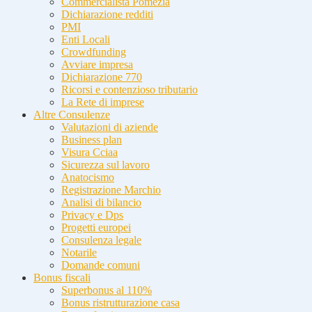
Commercialista Pomezia
Dichiarazione redditi
PMI
Enti Locali
Crowdfunding
Avviare impresa
Dichiarazione 770
Ricorsi e contenzioso tributario
La Rete di imprese
Altre Consulenze
Valutazioni di aziende
Business plan
Visura Cciaa
Sicurezza sul lavoro
Anatocismo
Registrazione Marchio
Analisi di bilancio
Privacy e Dps
Progetti europei
Consulenza legale
Notarile
Domande comuni
Bonus fiscali
Superbonus al 110%
Bonus ristrutturazione casa