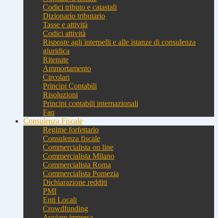
Codici tributo e catastali
Dizionario tributario
Tasse e attività
Codici attività
Risposte agli interpelli e alle istanze di consulenza
giuridica
Ritenute
Ammortamento
Circolari
Principi Contabili
Risoluzioni
Principi contabili internazionali
Faq
Consulenza Fiscale
Regime forfettario
Consulenza fiscale
Commercialista on line
Commercialista Milano
Commercialista Roma
Commercialista Pomezia
Dichiarazione redditi
PMI
Enti Locali
Crowdfunding
Avviare impresa