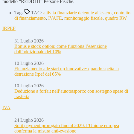
modello “REDDITI” Persone Fisiche.
Tags
TAG:
attività finanziarie detenute all'estero
,
contratto
di finanziamento
,
IVAFE
,
monitoraggio fiscale
,
quadro RW
IRPEF
31 Luglio 2026
Bonus e stock option: come funziona l’esenzione
dall’addizionale del 10%
10 Luglio 2026
Finanziamento alle start up innovative: quando spetta la
detrazione Irpef del 65%
10 Luglio 2026
Deduzione a forfait nell’autotrasporto: con sostegno spese di
trasferta
IVA
24 Luglio 2026
Split payment prorogato fino al 2029: l’Unione europea
conferma la misura anti-evasione