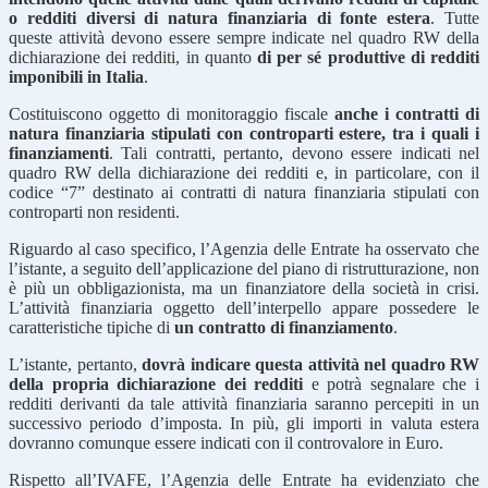
o redditi diversi di natura finanziaria di fonte estera
. Tutte
queste attività devono essere sempre indicate nel quadro RW della
dichiarazione dei redditi, in quanto
di per sé produttive di redditi
imponibili in Italia
.
Costituiscono oggetto di monitoraggio fiscale
anche i contratti di
natura finanziaria stipulati con controparti estere, tra i quali i
finanziamenti
. Tali contratti, pertanto, devono essere indicati nel
quadro RW della dichiarazione dei redditi e, in particolare, con il
codice “7” destinato ai contratti di natura finanziaria stipulati con
controparti non residenti.
Riguardo al caso specifico, l’Agenzia delle Entrate ha osservato che
l’istante, a seguito dell’applicazione del piano di ristrutturazione, non
è più un obbligazionista, ma un finanziatore della società in crisi.
L’attività finanziaria oggetto dell’interpello appare possedere le
caratteristiche tipiche di
un contratto di finanziamento
.
L’istante, pertanto,
dovrà indicare questa attività nel quadro RW
della propria dichiarazione dei redditi
e potrà segnalare che i
redditi derivanti da tale attività finanziaria saranno percepiti in un
successivo periodo d’imposta. In più, gli importi in valuta estera
dovranno comunque essere indicati con il controvalore in Euro.
Rispetto all’IVAFE, l’Agenzia delle Entrate ha evidenziato che