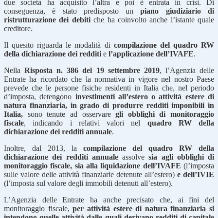
due società ha acquisito l’altra e poi è entrata in crisi. Di
conseguenza, è stato predisposto un
piano giudiziario di
ristrutturazione dei debiti
che ha coinvolto anche l’istante quale
creditore.
Il quesito riguarda le modalità di
compilazione del quadro RW
della dichiarazione dei redditi
e
l’applicazione dell’IVAFE
.
Nella
Risposta n. 386 del 19 settembre 2019
, l’Agenzia delle
Entrate ha ricordato che la normativa in vigore nel nostro Paese
prevede che le persone fisiche residenti in Italia che, nel periodo
d’imposta, detengono
investimenti all’estero o attività estere di
natura finanziaria, in grado di produrre redditi imponibili in
Italia,
sono tenute ad osservare
gli obblighi di monitoraggio
fiscale
, indicando i relativi valori nel
quadro RW della
dichiarazione dei redditi annuale
.
Inoltre, dal 2013, la
compilazione del quadro RW della
dichiarazione dei redditi annuale
assolve
sia agli obblighi di
monitoraggio fiscale, sia alla liquidazione dell’IVAFE
(l’imposta
sulle valore delle attività finanziarie detenute all’estero)
e dell’IVIE
(l’imposta sul valore degli immobili detenuti all’estero).
L’Agenzia delle Entrate ha anche precisato che, ai fini del
monitoraggio fiscale,
per attività estere di natura finanziaria si
intendono quelle attività dalle quali derivano redditi di capitale