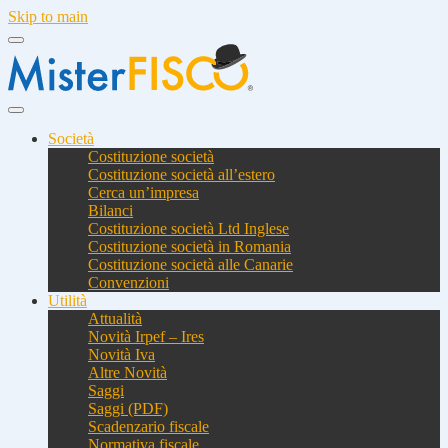
Skip to main
Società
Costituzione società
Costituzione società all’estero
Cerca un’impresa
Bilanci
Costituzione società Ltd Inglese
Costituzione società in Romania
Costituzione società alle Canarie
Convenzioni
Utilità
Attualità
Novità Irpef – Ires
Novità Iva
Altre Novità
Saggi
Saggi (PDF)
Scadenzario fiscale
Normativa fiscale