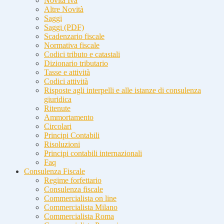
Novità Iva
Altre Novità
Saggi
Saggi (PDF)
Scadenzario fiscale
Normativa fiscale
Codici tributo e catastali
Dizionario tributario
Tasse e attività
Codici attività
Risposte agli interpelli e alle istanze di consulenza
giuridica
Ritenute
Ammortamento
Circolari
Principi Contabili
Risoluzioni
Principi contabili internazionali
Faq
Consulenza Fiscale
Regime forfettario
Consulenza fiscale
Commercialista on line
Commercialista Milano
Commercialista Roma