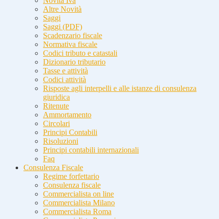
Novità Iva
Altre Novità
Saggi
Saggi (PDF)
Scadenzario fiscale
Normativa fiscale
Codici tributo e catastali
Dizionario tributario
Tasse e attività
Codici attività
Risposte agli interpelli e alle istanze di consulenza
giuridica
Ritenute
Ammortamento
Circolari
Principi Contabili
Risoluzioni
Principi contabili internazionali
Faq
Consulenza Fiscale
Regime forfettario
Consulenza fiscale
Commercialista on line
Commercialista Milano
Commercialista Roma