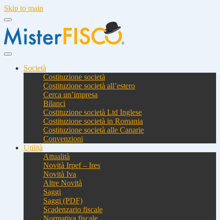
Skip to main
Società
Costituzione società
Costituzione società all’estero
Cerca un’impresa
Bilanci
Costituzione società Ltd Inglese
Costituzione società in Romania
Costituzione società alle Canarie
Convenzioni
Utilità
Attualità
Novità Irpef – Ires
Novità Iva
Altre Novità
Saggi
Saggi (PDF)
Scadenzario fiscale
Normativa fiscale