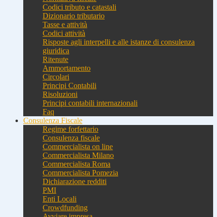
Codici tributo e catastali
Dizionario tributario
Tasse e attività
Codici attività
Risposte agli interpelli e alle istanze di consulenza
giuridica
Ritenute
Ammortamento
Circolari
Principi Contabili
Risoluzioni
Principi contabili internazionali
Faq
Consulenza Fiscale
Regime forfettario
Consulenza fiscale
Commercialista on line
Commercialista Milano
Commercialista Roma
Commercialista Pomezia
Dichiarazione redditi
PMI
Enti Locali
Crowdfunding
Avviare impresa