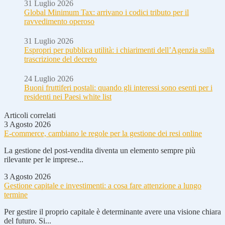
31 Luglio 2026
Global Minimum Tax: arrivano i codici tributo per il
ravvedimento operoso
31 Luglio 2026
Espropri per pubblica utilità: i chiarimenti dell’Agenzia sulla
trascrizione del decreto
24 Luglio 2026
Buoni fruttiferi postali: quando gli interessi sono esenti per i
residenti nei Paesi white list
Articoli correlati
3 Agosto 2026
E-commerce, cambiano le regole per la gestione dei resi online
La gestione del post-vendita diventa un elemento sempre più
rilevante per le imprese...
3 Agosto 2026
Gestione capitale e investimenti: a cosa fare attenzione a lungo
termine
Per gestire il proprio capitale è determinante avere una visione chiara
del futuro. Si...