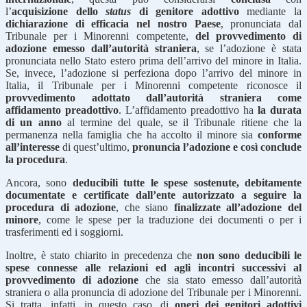
l’
acquisizione dello
status
di genitore adottivo
mediante la
dichiarazione di efficacia nel nostro Paese
, pronunciata dal
Tribunale per i Minorenni competente,
del provvedimento di
adozione emesso dall’autorità straniera
, se l’adozione è stata
pronunciata nello Stato estero prima dell’arrivo del minore in Italia.
Se, invece, l’adozione si perfeziona dopo l’arrivo del minore in
Italia, il Tribunale per i Minorenni competente riconosce il
provvedimento adottato dall’autorità straniera come
affidamento preadottivo
. L’affidamento preadottivo ha
la durata
di un anno
al termine del quale, se il Tribunale ritiene che la
permanenza nella famiglia che ha accolto il minore sia
conforme
all’interesse
di quest’ultimo,
pronuncia l’adozione e così conclude
la procedura
.
Ancora, sono
deducibili
tutte le spese sostenute, debitamente
documentate e certificate dall’ente autorizzato a seguire la
procedura di adozione
, che siano
finalizzate all’adozione del
minore
, come le spese per la traduzione dei documenti o per i
trasferimenti ed i soggiorni.
Inoltre, è stato chiarito in precedenza che
non sono deducibili le
spese connesse alle relazioni ed agli incontri successivi al
provvedimento di adozione
che sia stato emesso dall’autorità
straniera o alla pronuncia di adozione del Tribunale per i Minorenni.
Si tratta, infatti, in questo caso, di
oneri dei genitori adottivi