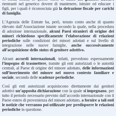
rientranti nel generico dovere di mantenere, istruire ed educare i
figli, per i quali è riconosciuta già
la detrazione fiscale per carichi
di famiglia
.
L’Agenzia delle Entrate ha, però, tenuto conto anche di quanto
rilevato dall’Associazione istante secondo la quale, nella procedura
di adozione internazionale,
alcuni Paesi stranieri di origine dei
minori richiedono specificamente l’elaborazione di relazioni
periodiche
sulle condizioni dei minori adottati e sul livello di
integrazione nelle nuove famiglie,
anche successivamente
all’acquisizione dello
status
di genitore adottivo.
Alcuni
accordi internazionali
, infatti, prevedono espressamente
l’impegno di trasmettere
, tramite gli enti autorizzati o le autorità
centrali, al Paese di origine del minore adottato,
delle informazioni
sull’inserimento del minore nel nuovo contesto familiare e
sociale
, secondo delle
scadenze periodiche
.
Così gli enti autorizzati acquisiscono direttamente dai genitori
adottivi
un’apposita dichiarazione
con la quale
si impegnano
, per
tutto il periodo necessario previsto dall’accordo internazionale con il
Paese estero di provenienza del minore adottato,
a fornire a tali enti
le notizie che verranno poi utilizzate per predisporre le relazioni
periodiche
in questione.