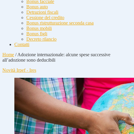
Bonus facciate
Bonus auto
Detrazioni fiscali
Cessione del credito
Bonus ristrutturazione seconda casa
Bonus mobili
Bonus figli
Decreto rilancio
Contatti
Home
/
Adozione internazionale: alcune spese successive
all’adozione sono deducibili
Novità Irpef - Ires