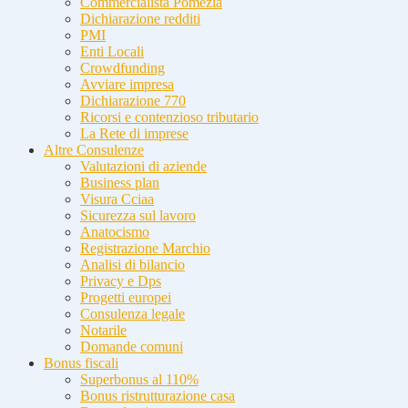
Commercialista Pomezia
Dichiarazione redditi
PMI
Enti Locali
Crowdfunding
Avviare impresa
Dichiarazione 770
Ricorsi e contenzioso tributario
La Rete di imprese
Altre Consulenze
Valutazioni di aziende
Business plan
Visura Cciaa
Sicurezza sul lavoro
Anatocismo
Registrazione Marchio
Analisi di bilancio
Privacy e Dps
Progetti europei
Consulenza legale
Notarile
Domande comuni
Bonus fiscali
Superbonus al 110%
Bonus ristrutturazione casa