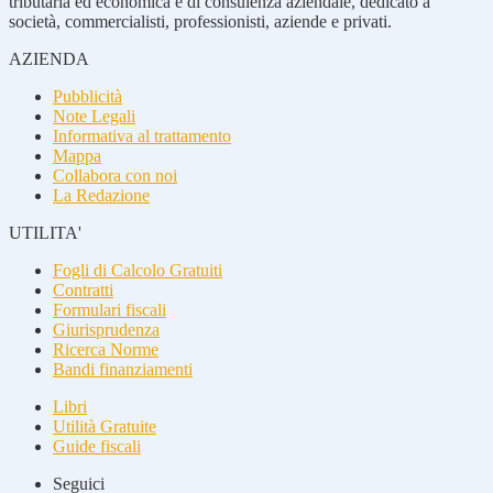
tributaria ed economica e di consulenza aziendale, dedicato a
società, commercialisti, professionisti, aziende e privati.
AZIENDA
Pubblicità
Note Legali
Informativa al trattamento
Mappa
Collabora con noi
La Redazione
UTILITA'
Fogli di Calcolo Gratuiti
Contratti
Formulari fiscali
Giurisprudenza
Ricerca Norme
Bandi finanziamenti
Libri
Utilità Gratuite
Guide fiscali
Seguici