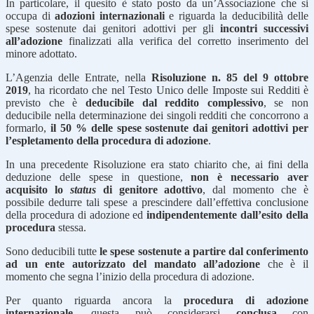
In particolare, il quesito è stato posto da un’Associazione che si
occupa di
adozioni internazionali
e riguarda la deducibilità delle
spese sostenute dai genitori adottivi per gli
incontri successivi
all’adozione
finalizzati alla verifica del corretto inserimento del
minore adottato.
L’Agenzia delle Entrate, nella
Risoluzione n. 85 del 9 ottobre
2019
, ha ricordato che nel Testo Unico delle Imposte sui Redditi è
previsto che è
deducibile dal reddito complessivo
, se non
deducibile nella determinazione dei singoli redditi che concorrono a
formarlo,
il 50 % delle spese sostenute dai genitori adottivi per
l’espletamento della procedura di adozione
.
In una precedente Risoluzione era stato chiarito che, ai fini della
deduzione delle spese in questione,
non è necessario aver
acquisito lo
status
di genitore adottivo
, dal momento che è
possibile dedurre tali spese a prescindere dall’effettiva conclusione
della procedura di adozione ed
indipendentemente dall’esito della
procedura
stessa.
Sono deducibili tutte
le spese sostenute a partire dal conferimento
ad un ente autorizzato del mandato all’adozione
che è il
momento che segna l’inizio della procedura di adozione.
Per quanto riguarda ancora la
procedura di adozione
internazionale
, questa può considerarsi
conclusa
con