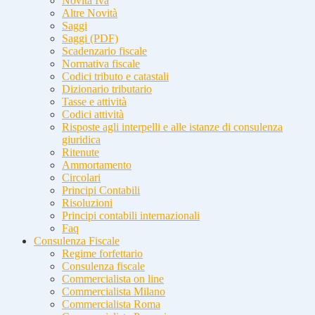
Novità Iva
Altre Novità
Saggi
Saggi (PDF)
Scadenzario fiscale
Normativa fiscale
Codici tributo e catastali
Dizionario tributario
Tasse e attività
Codici attività
Risposte agli interpelli e alle istanze di consulenza
giuridica
Ritenute
Ammortamento
Circolari
Principi Contabili
Risoluzioni
Principi contabili internazionali
Faq
Consulenza Fiscale
Regime forfettario
Consulenza fiscale
Commercialista on line
Commercialista Milano
Commercialista Roma