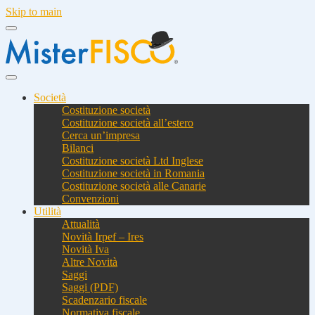
Skip to main
Società
Costituzione società
Costituzione società all’estero
Cerca un’impresa
Bilanci
Costituzione società Ltd Inglese
Costituzione società in Romania
Costituzione società alle Canarie
Convenzioni
Utilità
Attualità
Novità Irpef – Ires
Novità Iva
Altre Novità
Saggi
Saggi (PDF)
Scadenzario fiscale
Normativa fiscale