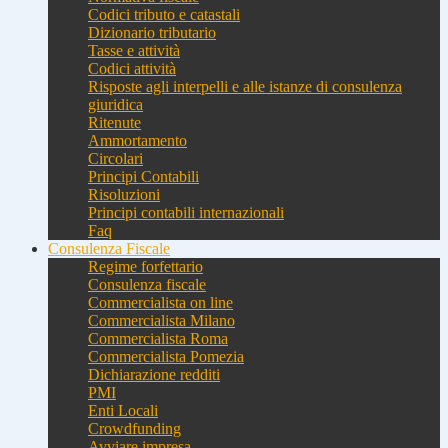
Codici tributo e catastali
Dizionario tributario
Tasse e attività
Codici attività
Risposte agli interpelli e alle istanze di consulenza
giuridica
Ritenute
Ammortamento
Circolari
Principi Contabili
Risoluzioni
Principi contabili internazionali
Faq
Consulenza Fiscale
Regime forfettario
Consulenza fiscale
Commercialista on line
Commercialista Milano
Commercialista Roma
Commercialista Pomezia
Dichiarazione redditi
PMI
Enti Locali
Crowdfunding
Avviare impresa