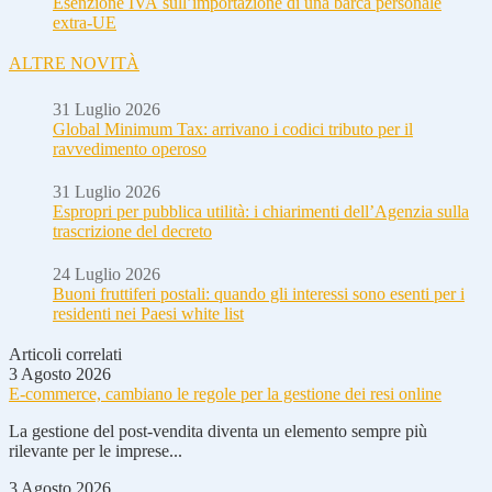
Esenzione IVA sull’importazione di una barca personale
extra-UE
ALTRE NOVITÀ
31 Luglio 2026
Global Minimum Tax: arrivano i codici tributo per il
ravvedimento operoso
31 Luglio 2026
Espropri per pubblica utilità: i chiarimenti dell’Agenzia sulla
trascrizione del decreto
24 Luglio 2026
Buoni fruttiferi postali: quando gli interessi sono esenti per i
residenti nei Paesi white list
Articoli correlati
3 Agosto 2026
E-commerce, cambiano le regole per la gestione dei resi online
La gestione del post-vendita diventa un elemento sempre più
rilevante per le imprese...
3 Agosto 2026