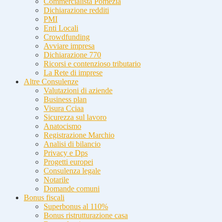
Commercialista Pomezia
Dichiarazione redditi
PMI
Enti Locali
Crowdfunding
Avviare impresa
Dichiarazione 770
Ricorsi e contenzioso tributario
La Rete di imprese
Altre Consulenze
Valutazioni di aziende
Business plan
Visura Cciaa
Sicurezza sul lavoro
Anatocismo
Registrazione Marchio
Analisi di bilancio
Privacy e Dps
Progetti europei
Consulenza legale
Notarile
Domande comuni
Bonus fiscali
Superbonus al 110%
Bonus ristrutturazione casa