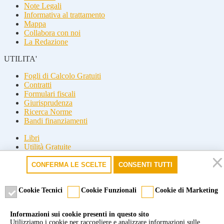
Note Legali
Informativa al trattamento
Mappa
Collabora con noi
La Redazione
UTILITA'
Fogli di Calcolo Gratuiti
Contratti
Formulari fiscali
Giurisprudenza
Ricerca Norme
Bandi finanziamenti
Libri
Utilità Gratuite
Guide fiscali
CONFERMA LE SCELTE
CONSENTI TUTTI
Seguici
Seguici
Cookie Tecnici
Cookie Funzionali
Cookie di Marketing
© 2026 Misterfisco. Tutti i diritti sono riservati, è vietata anche la
Informazioni sui cookie presenti in questo sito
riproduzione parziale.
Utilizziamo i cookie per raccogliere e analizzare informazioni sulle