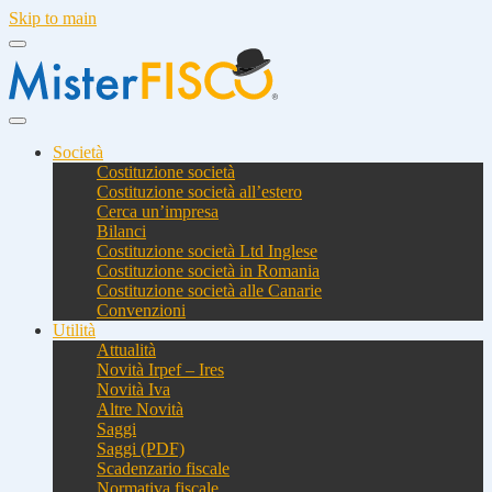
Skip to main
Società
Costituzione società
Costituzione società all’estero
Cerca un’impresa
Bilanci
Costituzione società Ltd Inglese
Costituzione società in Romania
Costituzione società alle Canarie
Convenzioni
Utilità
Attualità
Novità Irpef – Ires
Novità Iva
Altre Novità
Saggi
Saggi (PDF)
Scadenzario fiscale
Normativa fiscale