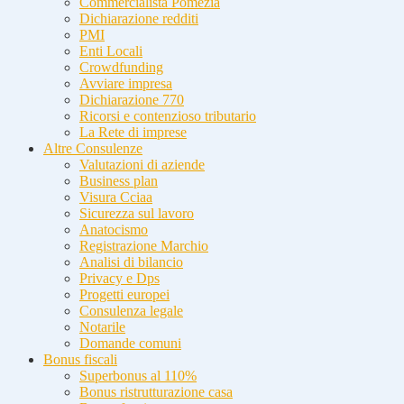
Commercialista Pomezia
Dichiarazione redditi
PMI
Enti Locali
Crowdfunding
Avviare impresa
Dichiarazione 770
Ricorsi e contenzioso tributario
La Rete di imprese
Altre Consulenze
Valutazioni di aziende
Business plan
Visura Cciaa
Sicurezza sul lavoro
Anatocismo
Registrazione Marchio
Analisi di bilancio
Privacy e Dps
Progetti europei
Consulenza legale
Notarile
Domande comuni
Bonus fiscali
Superbonus al 110%
Bonus ristrutturazione casa