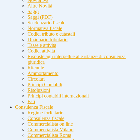
Novità Iva
Altre Novità
Saggi
Saggi (PDF)
Scadenzario fiscale
Normativa fiscale
Codici tributo e catastali
Dizionario tributario
Tasse e attività
Codici attività
Risposte agli interpelli e alle istanze di consulenza
giuridica
Ritenute
Ammortamento
Circolari
Principi Contabili
Risoluzioni
Principi contabili internazionali
Faq
Consulenza Fiscale
Regime forfettario
Consulenza fiscale
Commercialista on line
Commercialista Milano
Commercialista Roma