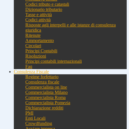
Codici tributo e catastali
Dizionario tributario
Tasse e attività
Codici attività
Risposte agli interpelli e alle istanze di consulenza
giuridica
Ritenute
Ammortamento
Circolari
Principi Contabili
Risoluzioni
Principi contabili internazionali
Faq
Consulenza Fiscale
Regime forfettario
Consulenza fiscale
Commercialista on line
Commercialista Milano
Commercialista Roma
Commercialista Pomezia
Dichiarazione redditi
PMI
Enti Locali
Crowdfunding
Avviare impresa