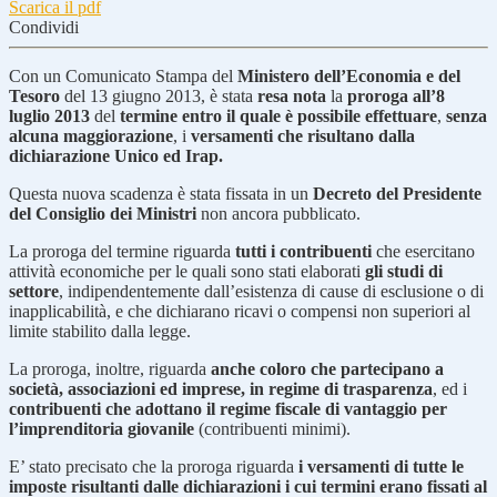
Scarica il pdf
Condividi
Con un Comunicato Stampa del
Ministero dell’Economia e del
Tesoro
del 13 giugno 2013, è stata
resa nota
la
proroga
all’8
luglio 2013
del
termine
entro il quale è possibile effettuare
,
senza
alcuna maggiorazione
, i
versamenti che risultano dalla
dichiarazione Unico ed Irap.
Questa nuova scadenza è stata fissata in un
Decreto del Presidente
del Consiglio dei Ministri
non ancora pubblicato.
La proroga del termine riguarda
tutti i contribuenti
che esercitano
attività economiche per le quali sono stati elaborati
gli studi di
settore
, indipendentemente dall’esistenza di cause di esclusione o di
inapplicabilità, e che dichiarano ricavi o compensi non superiori al
limite stabilito dalla legge.
La proroga, inoltre, riguarda
anche coloro che partecipano a
società, associazioni ed imprese, in regime di trasparenza
, ed i
contribuenti che adottano il regime fiscale di vantaggio per
l’imprenditoria giovanile
(contribuenti minimi).
E’ stato precisato che la proroga riguarda
i versamenti di tutte le
imposte risultanti dalle dichiarazioni i cui termini erano fissati al