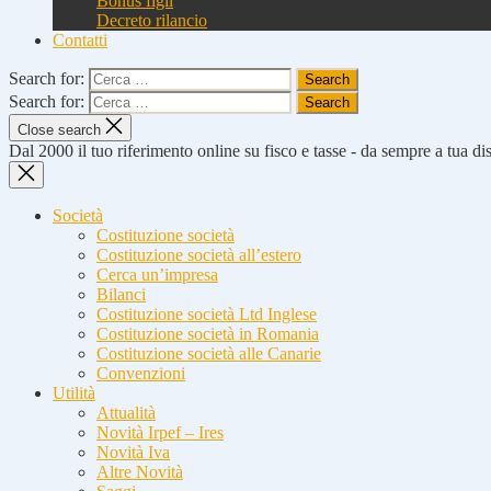
Bonus figli
Decreto rilancio
Contatti
Search for:
Search for:
Close search
Dal 2000 il tuo riferimento online su fisco e tasse - da sempre a tua d
Società
Costituzione società
Costituzione società all’estero
Cerca un’impresa
Bilanci
Costituzione società Ltd Inglese
Costituzione società in Romania
Costituzione società alle Canarie
Convenzioni
Utilità
Attualità
Novità Irpef – Ires
Novità Iva
Altre Novità