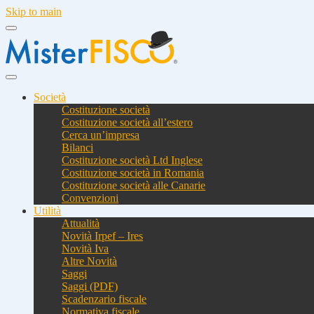
Skip to main
Società
Costituzione società
Costituzione società all’estero
Cerca un’impresa
Bilanci
Costituzione società Ltd Inglese
Costituzione società in Romania
Costituzione società alle Canarie
Convenzioni
Utilità
Attualità
Novità Irpef – Ires
Novità Iva
Altre Novità
Saggi
Saggi (PDF)
Scadenzario fiscale
Normativa fiscale