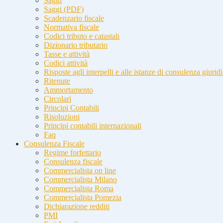
Saggi
Saggi (PDF)
Scadenzario fiscale
Normativa fiscale
Codici tributo e catastali
Dizionario tributario
Tasse e attività
Codici attività
Risposte agli interpelli e alle istanze di consulenza giurid
Ritenute
Ammortamento
Circolari
Principi Contabili
Risoluzioni
Principi contabili internazionali
Faq
Consulenza Fiscale
Regime forfettario
Consulenza fiscale
Commercialista on line
Commercialista Milano
Commercialista Roma
Commercialista Pomezia
Dichiarazione redditi
PMI