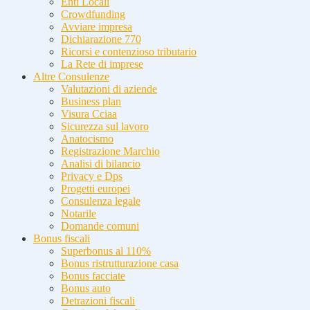
Enti Locali
Crowdfunding
Avviare impresa
Dichiarazione 770
Ricorsi e contenzioso tributario
La Rete di imprese
Altre Consulenze
Valutazioni di aziende
Business plan
Visura Cciaa
Sicurezza sul lavoro
Anatocismo
Registrazione Marchio
Analisi di bilancio
Privacy e Dps
Progetti europei
Consulenza legale
Notarile
Domande comuni
Bonus fiscali
Superbonus al 110%
Bonus ristrutturazione casa
Bonus facciate
Bonus auto
Detrazioni fiscali