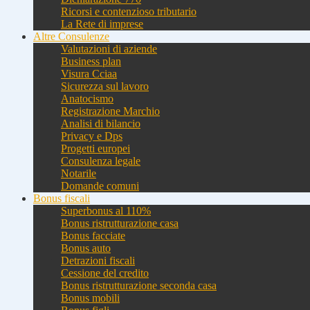
Ricorsi e contenzioso tributario
La Rete di imprese
Altre Consulenze
Valutazioni di aziende
Business plan
Visura Cciaa
Sicurezza sul lavoro
Anatocismo
Registrazione Marchio
Analisi di bilancio
Privacy e Dps
Progetti europei
Consulenza legale
Notarile
Domande comuni
Bonus fiscali
Superbonus al 110%
Bonus ristrutturazione casa
Bonus facciate
Bonus auto
Detrazioni fiscali
Cessione del credito
Bonus ristrutturazione seconda casa
Bonus mobili