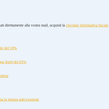
ti direttamente alla vostra mail, acquisti la
circolare informativa fiscale
ale del 10%
ione Irpef del 65%
sferta
a la misura anti-evasione