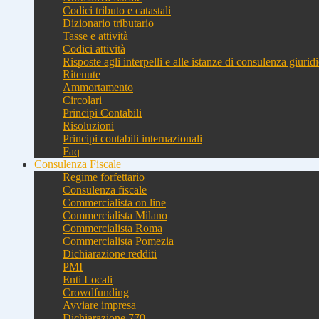
Codici tributo e catastali
Dizionario tributario
Tasse e attività
Codici attività
Risposte agli interpelli e alle istanze di consulenza giurid
Ritenute
Ammortamento
Circolari
Principi Contabili
Risoluzioni
Principi contabili internazionali
Faq
Consulenza Fiscale
Regime forfettario
Consulenza fiscale
Commercialista on line
Commercialista Milano
Commercialista Roma
Commercialista Pomezia
Dichiarazione redditi
PMI
Enti Locali
Crowdfunding
Avviare impresa
Dichiarazione 770