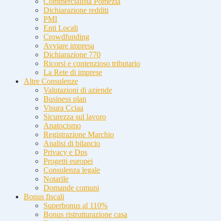
Commercialista Pomezia
Dichiarazione redditi
PMI
Enti Locali
Crowdfunding
Avviare impresa
Dichiarazione 770
Ricorsi e contenzioso tributario
La Rete di imprese
Altre Consulenze
Valutazioni di aziende
Business plan
Visura Cciaa
Sicurezza sul lavoro
Anatocismo
Registrazione Marchio
Analisi di bilancio
Privacy e Dps
Progetti europei
Consulenza legale
Notarile
Domande comuni
Bonus fiscali
Superbonus al 110%
Bonus ristrutturazione casa