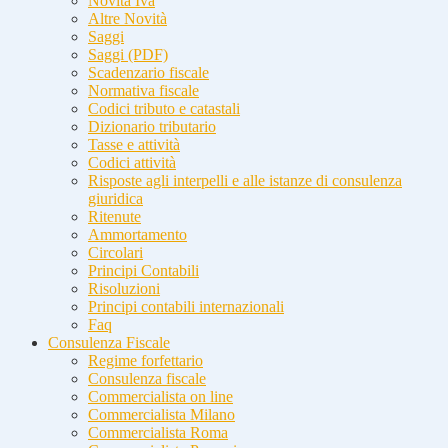
Novità Iva
Altre Novità
Saggi
Saggi (PDF)
Scadenzario fiscale
Normativa fiscale
Codici tributo e catastali
Dizionario tributario
Tasse e attività
Codici attività
Risposte agli interpelli e alle istanze di consulenza
giuridica
Ritenute
Ammortamento
Circolari
Principi Contabili
Risoluzioni
Principi contabili internazionali
Faq
Consulenza Fiscale
Regime forfettario
Consulenza fiscale
Commercialista on line
Commercialista Milano
Commercialista Roma