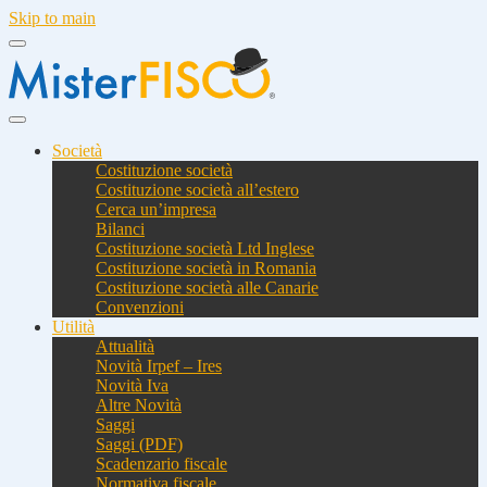
Skip to main
Società
Costituzione società
Costituzione società all’estero
Cerca un’impresa
Bilanci
Costituzione società Ltd Inglese
Costituzione società in Romania
Costituzione società alle Canarie
Convenzioni
Utilità
Attualità
Novità Irpef – Ires
Novità Iva
Altre Novità
Saggi
Saggi (PDF)
Scadenzario fiscale
Normativa fiscale