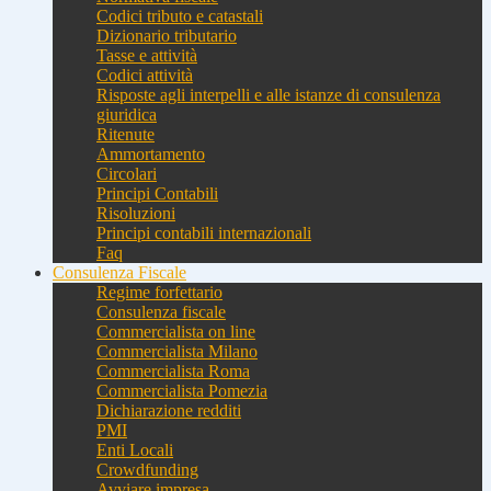
Codici tributo e catastali
Dizionario tributario
Tasse e attività
Codici attività
Risposte agli interpelli e alle istanze di consulenza
giuridica
Ritenute
Ammortamento
Circolari
Principi Contabili
Risoluzioni
Principi contabili internazionali
Faq
Consulenza Fiscale
Regime forfettario
Consulenza fiscale
Commercialista on line
Commercialista Milano
Commercialista Roma
Commercialista Pomezia
Dichiarazione redditi
PMI
Enti Locali
Crowdfunding
Avviare impresa