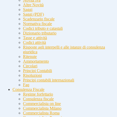
Novità Iva
Altre Novità
Saggi
Saggi (PDF)
Scadenzario fiscale
Normativa fiscale
Codici tributo e catastali
Dizionario tributario
Tasse e attività
Codici attività
Risposte agli interpelli e alle istanze di consulenza
giuridica
Ritenute
Ammortamento
Circolari
Principi Contabili
Risoluzioni
Principi contabili internazionali
Faq
Consulenza Fiscale
Regime forfettario
Consulenza fiscale
Commercialista on line
Commercialista Milano
Commercialista Roma