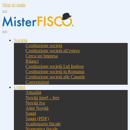
Skip to main
Società
Costituzione società
Costituzione società all’estero
Cerca un’impresa
Bilanci
Costituzione società Ltd Inglese
Costituzione società in Romania
Costituzione società alle Canarie
Convenzioni
Utilità
Attualità
Novità Irpef – Ires
Novità Iva
Altre Novità
Saggi
Saggi (PDF)
Scadenzario fiscale
Normativa fiscale