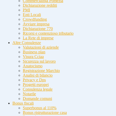
Commercialista Pomezia
Dichiarazione redditi
PMI
Enti Locali
Crowdfunding
Avviare impresa
Dichiarazione 770
Ricorsi e contenzioso tributario
La Rete di imprese
Altre Consulenze
Valutazioni di aziende
Business plan
Visura Cciaa
Sicurezza sul lavoro
Anatocismo
Registrazione Marchio
Analisi di bilancio
Privacy e Dps
Progetti europei
Consulenza legale
Notarile
Domande comuni
Bonus fiscali
Superbonus al 110%
Bonus ristrutturazione casa