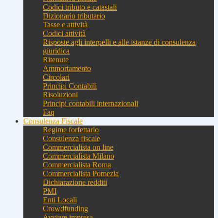
Codici tributo e catastali
Dizionario tributario
Tasse e attività
Codici attività
Risposte agli interpelli e alle istanze di consulenza
giuridica
Ritenute
Ammortamento
Circolari
Principi Contabili
Risoluzioni
Principi contabili internazionali
Faq
Consulenza Fiscale
Regime forfettario
Consulenza fiscale
Commercialista on line
Commercialista Milano
Commercialista Roma
Commercialista Pomezia
Dichiarazione redditi
PMI
Enti Locali
Crowdfunding
Avviare impresa