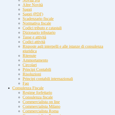
Novità Iva
Altre Novità
Saggi
Saggi (PDF)
Scadenzario fiscale
Normativa fiscale
Codici tributo e catastali
Dizionario tributario
Tasse e attività
Codici attività
Risposte agli interpelli e alle istanze di consulenza
giuridica
Ritenute
Ammortamento
Circolari
Principi Contabili
Risoluzioni
Principi contabili internazionali
Faq
Consulenza Fiscale
Regime forfettario
Consulenza fiscale
Commercialista on line
Commercialista Milano
Commercialista Roma