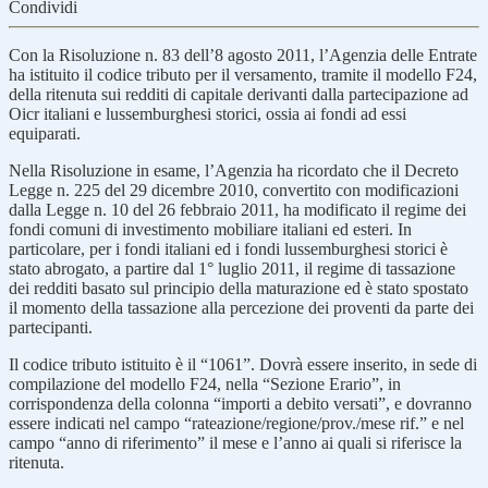
Condividi
Con la Risoluzione n. 83 dell’8 agosto 2011, l’Agenzia delle Entrate
ha istituito il codice tributo per il versamento, tramite il modello F24,
della ritenuta sui redditi di capitale derivanti dalla partecipazione ad
Oicr italiani e lussemburghesi storici, ossia ai fondi ad essi
equiparati.
Nella Risoluzione in esame, l’Agenzia ha ricordato che il Decreto
Legge n. 225 del 29 dicembre 2010, convertito con modificazioni
dalla Legge n. 10 del 26 febbraio 2011, ha modificato il regime dei
fondi comuni di investimento mobiliare italiani ed esteri. In
particolare, per i fondi italiani ed i fondi lussemburghesi storici è
stato abrogato, a partire dal 1° luglio 2011, il regime di tassazione
dei redditi basato sul principio della maturazione ed è stato spostato
il momento della tassazione alla percezione dei proventi da parte dei
partecipanti.
Il codice tributo istituito è il “1061”. Dovrà essere inserito, in sede di
compilazione del modello F24, nella “Sezione Erario”, in
corrispondenza della colonna “importi a debito versati”, e dovranno
essere indicati nel campo “rateazione/regione/prov./mese rif.” e nel
campo “anno di riferimento” il mese e l’anno ai quali si riferisce la
ritenuta.