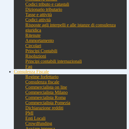
Codici tributo e catastali
Dizionario tributario
Tasse e attività
Codici attività
Risposte agli interpelli e alle istanze di consulenza
giuridica
Ritenute
Ammortamento
Circolari
Principi Contabili
Risoluzioni
Principi contabili internazionali
Faq
Consulenza Fiscale
Regime forfettario
Consulenza fiscale
Commercialista on line
Commercialista Milano
Commercialista Roma
Commercialista Pomezia
Dichiarazione redditi
PMI
Enti Locali
Crowdfunding
Avviare impresa