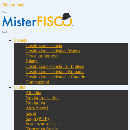
Skip to main
Società
Costituzione società
Costituzione società all’estero
Cerca un’impresa
Bilanci
Costituzione società Ltd Inglese
Costituzione società in Romania
Costituzione società alle Canarie
Convenzioni
Utilità
Attualità
Novità Irpef – Ires
Novità Iva
Altre Novità
Saggi
Saggi (PDF)
Scadenzario fiscale
Normativa fiscale