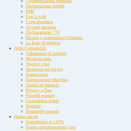
Commercialista Pomezia
Dichiarazione redditi
PMI
Enti Locali
Crowdfunding
Avviare impresa
Dichiarazione 770
Ricorsi e contenzioso tributario
La Rete di imprese
Altre Consulenze
Valutazioni di aziende
Business plan
Visura Cciaa
Sicurezza sul lavoro
Anatocismo
Registrazione Marchio
Analisi di bilancio
Privacy e Dps
Progetti europei
Consulenza legale
Notarile
Domande comuni
Bonus fiscali
Superbonus al 110%
Bonus ristrutturazione casa