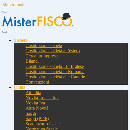
Skip to main
Società
Costituzione società
Costituzione società all’estero
Cerca un’impresa
Bilanci
Costituzione società Ltd Inglese
Costituzione società in Romania
Costituzione società alle Canarie
Convenzioni
Utilità
Attualità
Novità Irpef – Ires
Novità Iva
Altre Novità
Saggi
Saggi (PDF)
Scadenzario fiscale
Normativa fiscale