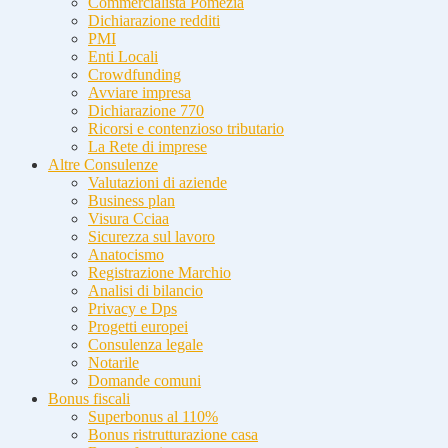
Commercialista Pomezia
Dichiarazione redditi
PMI
Enti Locali
Crowdfunding
Avviare impresa
Dichiarazione 770
Ricorsi e contenzioso tributario
La Rete di imprese
Altre Consulenze
Valutazioni di aziende
Business plan
Visura Cciaa
Sicurezza sul lavoro
Anatocismo
Registrazione Marchio
Analisi di bilancio
Privacy e Dps
Progetti europei
Consulenza legale
Notarile
Domande comuni
Bonus fiscali
Superbonus al 110%
Bonus ristrutturazione casa