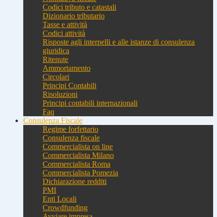
Codici tributo e catastali
Dizionario tributario
Tasse e attività
Codici attività
Risposte agli interpelli e alle istanze di consulenza
giuridica
Ritenute
Ammortamento
Circolari
Principi Contabili
Risoluzioni
Principi contabili internazionali
Faq
Consulenza Fiscale
Regime forfettario
Consulenza fiscale
Commercialista on line
Commercialista Milano
Commercialista Roma
Commercialista Pomezia
Dichiarazione redditi
PMI
Enti Locali
Crowdfunding
Avviare impresa