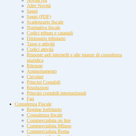
Novità Iva
Altre Novità
Saggi
Saggi (PDF)
Scadenzario fiscale
Normativa fiscale
Codici tributo e catastali
Dizionario tributario
Tasse e attività
Codici attività
Risposte agli interpelli e alle istanze di consulenza
giuridica
Ritenute
Ammortamento
Circolari
Principi Contabili
Risoluzioni
Principi contabili internazionali
Faq
Consulenza Fiscale
Regime forfettario
Consulenza fiscale
Commercialista on line
Commercialista Milano
Commercialista Roma