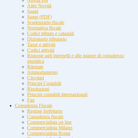
Novità Iva
Altre Novità
Saggi
Saggi (PDF)
Scadenzario fiscale
Normativa fiscale
Codici tributo e catastali
Dizionario tributario
Tasse e attività
Codici attività
Risposte agli interpelli e alle istanze di consulenza
giuridica
Ritenute
Ammortamento
Circolari
Principi Contabili
Risoluzioni
Principi contabili internazionali
Faq
Consulenza Fiscale
Regime forfettario
Consulenza fiscale
Commercialista on line
Commercialista Milano
Commercialista Roma