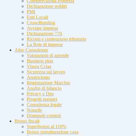
Commercialista Pomezia
Dichiarazione redditi
PMI
Enti Locali
Crowdfunding
Avviare impresa
Dichiarazione 770
Ricorsi e contenzioso tributario
La Rete di imprese
Altre Consulenze
Valutazioni di aziende
Business plan
Visura Cciaa
Sicurezza sul lavoro
Anatocismo
Registrazione Marchio
Analisi di bilancio
Privacy e Dps
Progetti europei
Consulenza legale
Notarile
Domande comuni
Bonus fiscali
Superbonus al 110%
Bonus ristrutturazione casa