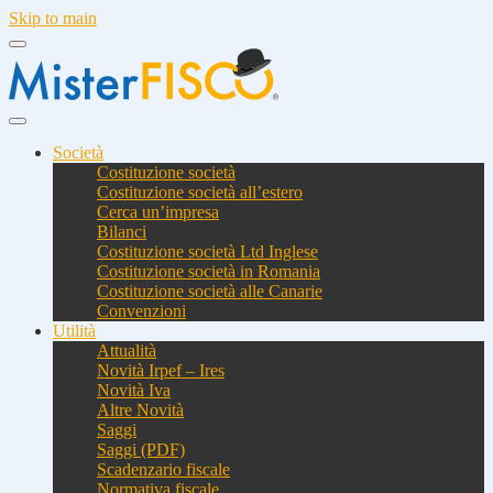
Skip to main
Società
Costituzione società
Costituzione società all’estero
Cerca un’impresa
Bilanci
Costituzione società Ltd Inglese
Costituzione società in Romania
Costituzione società alle Canarie
Convenzioni
Utilità
Attualità
Novità Irpef – Ires
Novità Iva
Altre Novità
Saggi
Saggi (PDF)
Scadenzario fiscale
Normativa fiscale