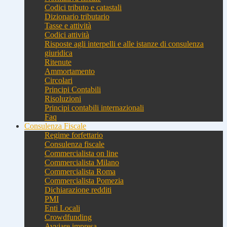
Codici tributo e catastali
Dizionario tributario
Tasse e attività
Codici attività
Risposte agli interpelli e alle istanze di consulenza
giuridica
Ritenute
Ammortamento
Circolari
Principi Contabili
Risoluzioni
Principi contabili internazionali
Faq
Consulenza Fiscale
Regime forfettario
Consulenza fiscale
Commercialista on line
Commercialista Milano
Commercialista Roma
Commercialista Pomezia
Dichiarazione redditi
PMI
Enti Locali
Crowdfunding
Avviare impresa