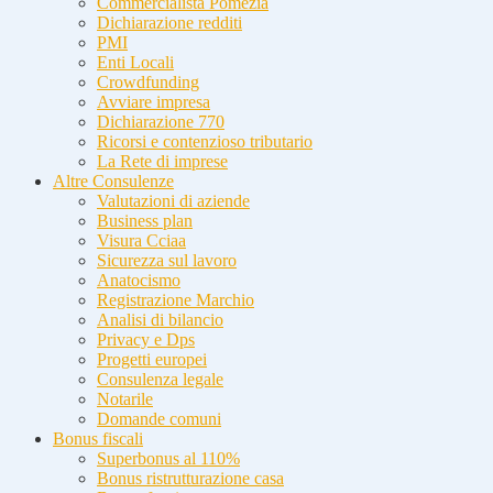
Commercialista Pomezia
Dichiarazione redditi
PMI
Enti Locali
Crowdfunding
Avviare impresa
Dichiarazione 770
Ricorsi e contenzioso tributario
La Rete di imprese
Altre Consulenze
Valutazioni di aziende
Business plan
Visura Cciaa
Sicurezza sul lavoro
Anatocismo
Registrazione Marchio
Analisi di bilancio
Privacy e Dps
Progetti europei
Consulenza legale
Notarile
Domande comuni
Bonus fiscali
Superbonus al 110%
Bonus ristrutturazione casa