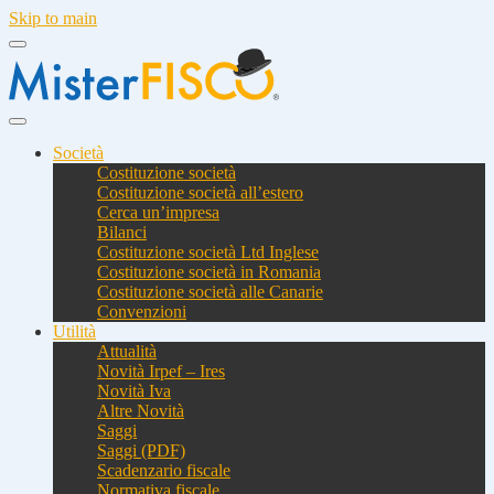
Skip to main
Società
Costituzione società
Costituzione società all’estero
Cerca un’impresa
Bilanci
Costituzione società Ltd Inglese
Costituzione società in Romania
Costituzione società alle Canarie
Convenzioni
Utilità
Attualità
Novità Irpef – Ires
Novità Iva
Altre Novità
Saggi
Saggi (PDF)
Scadenzario fiscale
Normativa fiscale