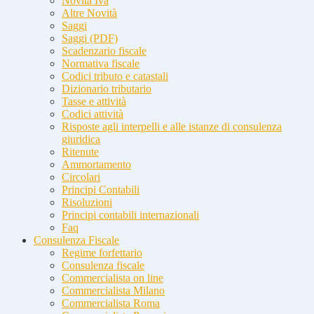
Novità Iva
Altre Novità
Saggi
Saggi (PDF)
Scadenzario fiscale
Normativa fiscale
Codici tributo e catastali
Dizionario tributario
Tasse e attività
Codici attività
Risposte agli interpelli e alle istanze di consulenza
giuridica
Ritenute
Ammortamento
Circolari
Principi Contabili
Risoluzioni
Principi contabili internazionali
Faq
Consulenza Fiscale
Regime forfettario
Consulenza fiscale
Commercialista on line
Commercialista Milano
Commercialista Roma