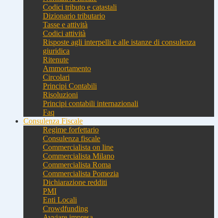
Codici tributo e catastali
Dizionario tributario
Tasse e attività
Codici attività
Risposte agli interpelli e alle istanze di consulenza
giuridica
Ritenute
Ammortamento
Circolari
Principi Contabili
Risoluzioni
Principi contabili internazionali
Faq
Consulenza Fiscale
Regime forfettario
Consulenza fiscale
Commercialista on line
Commercialista Milano
Commercialista Roma
Commercialista Pomezia
Dichiarazione redditi
PMI
Enti Locali
Crowdfunding
Avviare impresa