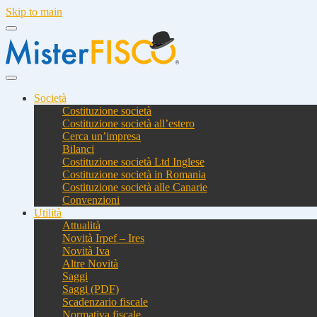
Skip to main
Società
Costituzione società
Costituzione società all’estero
Cerca un’impresa
Bilanci
Costituzione società Ltd Inglese
Costituzione società in Romania
Costituzione società alle Canarie
Convenzioni
Utilità
Attualità
Novità Irpef – Ires
Novità Iva
Altre Novità
Saggi
Saggi (PDF)
Scadenzario fiscale
Normativa fiscale