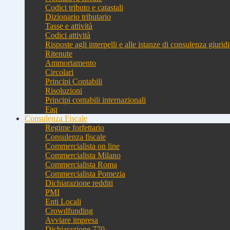
Codici tributo e catastali
Dizionario tributario
Tasse e attività
Codici attività
Risposte agli interpelli e alle istanze di consulenza giurid
Ritenute
Ammortamento
Circolari
Principi Contabili
Risoluzioni
Principi contabili internazionali
Faq
Consulenza Fiscale
Regime forfettario
Consulenza fiscale
Commercialista on line
Commercialista Milano
Commercialista Roma
Commercialista Pomezia
Dichiarazione redditi
PMI
Enti Locali
Crowdfunding
Avviare impresa
Dichiarazione 770