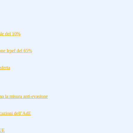
ale del 10%
ione Irpef del 65%
sferta
a la misura anti-evasione
cazioni dell’AdE
-UE