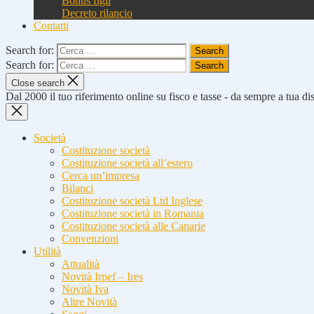
Bonus figli
Decreto rilancio
Contatti
Search for:
Search for:
Close search
Dal 2000 il tuo riferimento online su fisco e tasse - da sempre a tua d
Società
Costituzione società
Costituzione società all’estero
Cerca un’impresa
Bilanci
Costituzione società Ltd Inglese
Costituzione società in Romania
Costituzione società alle Canarie
Convenzioni
Utilità
Attualità
Novità Irpef – Ires
Novità Iva
Altre Novità