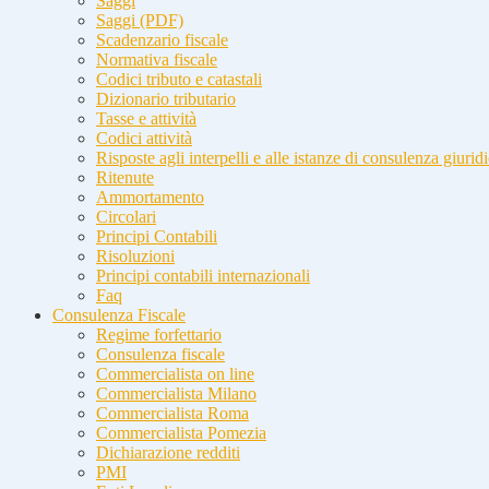
Saggi
Saggi (PDF)
Scadenzario fiscale
Normativa fiscale
Codici tributo e catastali
Dizionario tributario
Tasse e attività
Codici attività
Risposte agli interpelli e alle istanze di consulenza giurid
Ritenute
Ammortamento
Circolari
Principi Contabili
Risoluzioni
Principi contabili internazionali
Faq
Consulenza Fiscale
Regime forfettario
Consulenza fiscale
Commercialista on line
Commercialista Milano
Commercialista Roma
Commercialista Pomezia
Dichiarazione redditi
PMI