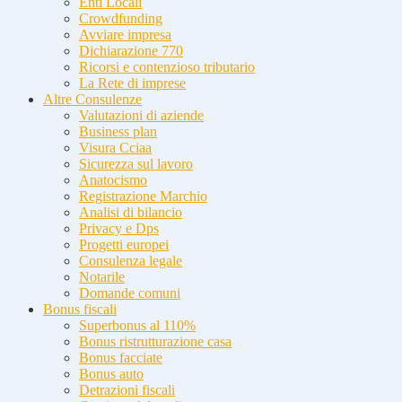
Enti Locali
Crowdfunding
Avviare impresa
Dichiarazione 770
Ricorsi e contenzioso tributario
La Rete di imprese
Altre Consulenze
Valutazioni di aziende
Business plan
Visura Cciaa
Sicurezza sul lavoro
Anatocismo
Registrazione Marchio
Analisi di bilancio
Privacy e Dps
Progetti europei
Consulenza legale
Notarile
Domande comuni
Bonus fiscali
Superbonus al 110%
Bonus ristrutturazione casa
Bonus facciate
Bonus auto
Detrazioni fiscali