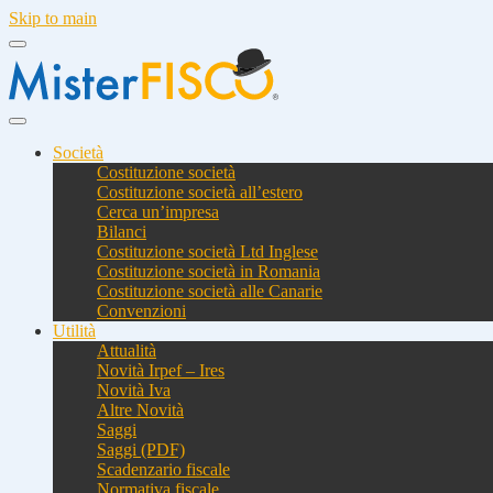
Skip to main
Società
Costituzione società
Costituzione società all’estero
Cerca un’impresa
Bilanci
Costituzione società Ltd Inglese
Costituzione società in Romania
Costituzione società alle Canarie
Convenzioni
Utilità
Attualità
Novità Irpef – Ires
Novità Iva
Altre Novità
Saggi
Saggi (PDF)
Scadenzario fiscale
Normativa fiscale