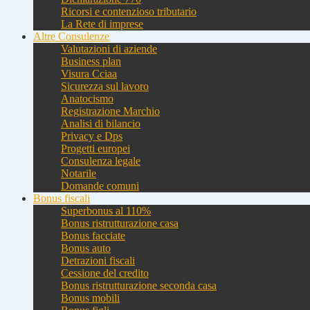
Ricorsi e contenzioso tributario
La Rete di imprese
Altre Consulenze
Valutazioni di aziende
Business plan
Visura Cciaa
Sicurezza sul lavoro
Anatocismo
Registrazione Marchio
Analisi di bilancio
Privacy e Dps
Progetti europei
Consulenza legale
Notarile
Domande comuni
Bonus fiscali
Superbonus al 110%
Bonus ristrutturazione casa
Bonus facciate
Bonus auto
Detrazioni fiscali
Cessione del credito
Bonus ristrutturazione seconda casa
Bonus mobili