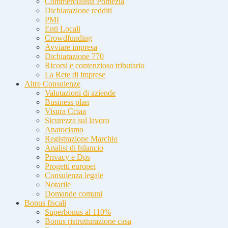
Commercialista Pomezia
Dichiarazione redditi
PMI
Enti Locali
Crowdfunding
Avviare impresa
Dichiarazione 770
Ricorsi e contenzioso tributario
La Rete di imprese
Altre Consulenze
Valutazioni di aziende
Business plan
Visura Cciaa
Sicurezza sul lavoro
Anatocismo
Registrazione Marchio
Analisi di bilancio
Privacy e Dps
Progetti europei
Consulenza legale
Notarile
Domande comuni
Bonus fiscali
Superbonus al 110%
Bonus ristrutturazione casa