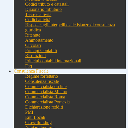
Codici tributo e catastali
Dizionario tributario
Tasse e attività
Codici attività
Risposte agli interpelli e alle istanze di consulenza
giuridica
Ritenute
Ammortamento
Circolari
Principi Contabili
Risoluzioni
Principi contabili internazionali
Faq
Consulenza Fiscale
Regime forfettario
Consulenza fiscale
Commercialista on line
Commercialista Milano
Commercialista Roma
Commercialista Pomezia
Dichiarazione redditi
PMI
Enti Locali
Crowdfunding
Avviare impresa