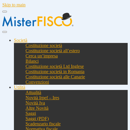
Skip to main
Società
Costituzione società
Costituzione società all’estero
Cerca un’impresa
Bilanci
Costituzione società Ltd Inglese
Costituzione società in Romania
Costituzione società alle Canarie
Convenzioni
Utilità
Attualità
Novità Irpef – Ires
Novità Iva
Altre Novità
Saggi
Saggi (PDF)
Scadenzario fiscale
Normativa fiscale