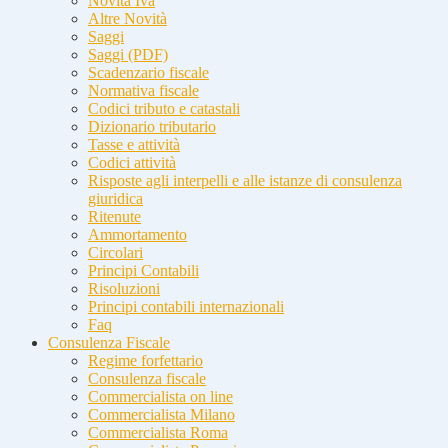
Novità Iva
Altre Novità
Saggi
Saggi (PDF)
Scadenzario fiscale
Normativa fiscale
Codici tributo e catastali
Dizionario tributario
Tasse e attività
Codici attività
Risposte agli interpelli e alle istanze di consulenza
giuridica
Ritenute
Ammortamento
Circolari
Principi Contabili
Risoluzioni
Principi contabili internazionali
Faq
Consulenza Fiscale
Regime forfettario
Consulenza fiscale
Commercialista on line
Commercialista Milano
Commercialista Roma