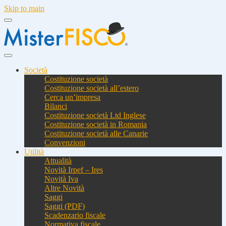
Skip to main
Società
Costituzione società
Costituzione società all’estero
Cerca un’impresa
Bilanci
Costituzione società Ltd Inglese
Costituzione società in Romania
Costituzione società alle Canarie
Convenzioni
Utilità
Attualità
Novità Irpef – Ires
Novità Iva
Altre Novità
Saggi
Saggi (PDF)
Scadenzario fiscale
Normativa fiscale