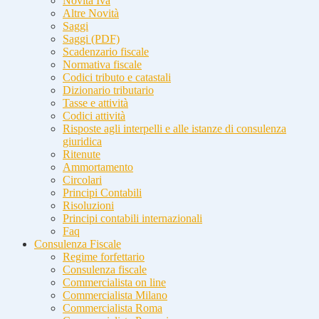
Novità Iva
Altre Novità
Saggi
Saggi (PDF)
Scadenzario fiscale
Normativa fiscale
Codici tributo e catastali
Dizionario tributario
Tasse e attività
Codici attività
Risposte agli interpelli e alle istanze di consulenza
giuridica
Ritenute
Ammortamento
Circolari
Principi Contabili
Risoluzioni
Principi contabili internazionali
Faq
Consulenza Fiscale
Regime forfettario
Consulenza fiscale
Commercialista on line
Commercialista Milano
Commercialista Roma