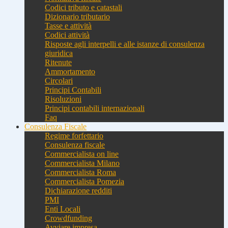
Codici tributo e catastali
Dizionario tributario
Tasse e attività
Codici attività
Risposte agli interpelli e alle istanze di consulenza
giuridica
Ritenute
Ammortamento
Circolari
Principi Contabili
Risoluzioni
Principi contabili internazionali
Faq
Consulenza Fiscale
Regime forfettario
Consulenza fiscale
Commercialista on line
Commercialista Milano
Commercialista Roma
Commercialista Pomezia
Dichiarazione redditi
PMI
Enti Locali
Crowdfunding
Avviare impresa