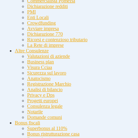
Commercialista Pomezia
Dichiarazione redditi
PMI
Enti Locali
Crowdfunding
Avviare impresa
Dichiarazione 770
Ricorsi e contenzioso tributario
La Rete di imprese
Altre Consulenze
Valutazioni di aziende
Business plan
Visura Cciaa
Sicurezza sul lavoro
Anatocismo
Registrazione Marchio
Analisi di bilancio
Privacy e Dps
Progetti europei
Consulenza legale
Notarile
Domande comuni
Bonus fiscali
Superbonus al 110%
Bonus ristrutturazione casa