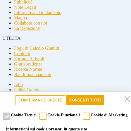
Pubblicità
Note Legali
Informativa al trattamento
Mappa
Collabora con noi
La Redazione
UTILITA'
Fogli di Calcolo Gratuiti
Contratti
Formulari fiscali
Giurisprudenza
Ricerca Norme
Bandi finanziamenti
Libri
Utilità Gratuite
Guide fiscali
CONFERMA LE SCELTE
CONSENTI TUTTI
Seguici
Seguici
Cookie Tecnici
Cookie Funzionali
Cookie di Marketing
© 2026 Misterfisco. Tutti i diritti sono riservati, è vietata anche la
Informazioni sui cookie presenti in questo sito
riproduzione parziale.