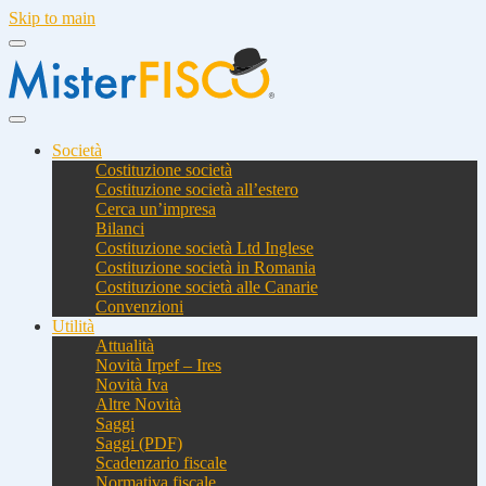
Skip to main
Società
Costituzione società
Costituzione società all’estero
Cerca un’impresa
Bilanci
Costituzione società Ltd Inglese
Costituzione società in Romania
Costituzione società alle Canarie
Convenzioni
Utilità
Attualità
Novità Irpef – Ires
Novità Iva
Altre Novità
Saggi
Saggi (PDF)
Scadenzario fiscale
Normativa fiscale