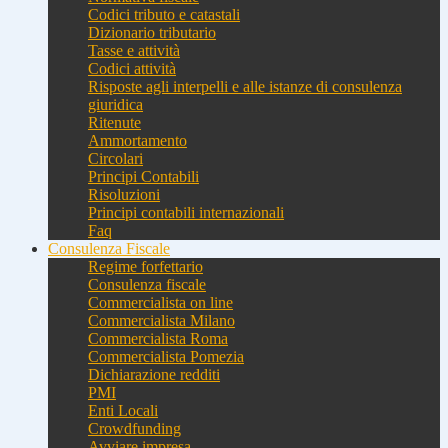
Codici tributo e catastali
Dizionario tributario
Tasse e attività
Codici attività
Risposte agli interpelli e alle istanze di consulenza
giuridica
Ritenute
Ammortamento
Circolari
Principi Contabili
Risoluzioni
Principi contabili internazionali
Faq
Consulenza Fiscale
Regime forfettario
Consulenza fiscale
Commercialista on line
Commercialista Milano
Commercialista Roma
Commercialista Pomezia
Dichiarazione redditi
PMI
Enti Locali
Crowdfunding
Avviare impresa