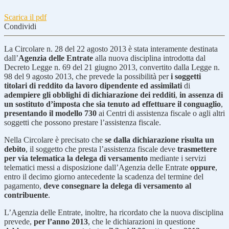
Scarica il pdf
Condividi
La Circolare n. 28 del 22 agosto 2013 è stata interamente destinata
dall’
Agenzia delle Entrate
alla nuova disciplina introdotta dal
Decreto Legge n. 69 del 21 giugno 2013, convertito dalla Legge n.
98 del 9 agosto 2013, che prevede la possibilità per
i soggetti
titolari di reddito da lavoro dipendente ed assimilati
di
adempiere gli obblighi di dichiarazione dei redditi
,
in assenza di
un sostituto d’imposta che sia tenuto ad effettuare il conguaglio
,
presentando il modello 730
ai Centri di assistenza fiscale o agli altri
soggetti che possono prestare l’assistenza fiscale.
Nella Circolare è precisato che
se dalla dichiarazione risulta un
debito
, il soggetto che presta l’assistenza fiscale deve
trasmettere
per via telematica la delega di versamento
mediante i servizi
telematici messi a disposizione dall’Agenzia delle Entrate
oppure
,
entro il decimo giorno antecedente la scadenza del termine del
pagamento,
deve consegnare la delega di versamento al
contribuente
.
L’Agenzia delle Entrate, inoltre, ha ricordato che la nuova disciplina
prevede,
per l’anno 2013
, che le dichiarazioni in questione