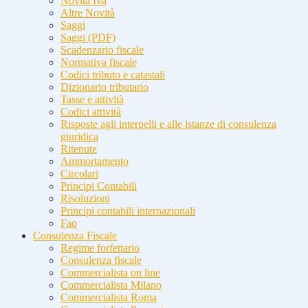
Novità Iva
Altre Novità
Saggi
Saggi (PDF)
Scadenzario fiscale
Normativa fiscale
Codici tributo e catastali
Dizionario tributario
Tasse e attività
Codici attività
Risposte agli interpelli e alle istanze di consulenza
giuridica
Ritenute
Ammortamento
Circolari
Principi Contabili
Risoluzioni
Principi contabili internazionali
Faq
Consulenza Fiscale
Regime forfettario
Consulenza fiscale
Commercialista on line
Commercialista Milano
Commercialista Roma