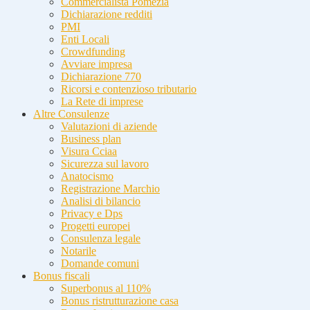
Commercialista Pomezia
Dichiarazione redditi
PMI
Enti Locali
Crowdfunding
Avviare impresa
Dichiarazione 770
Ricorsi e contenzioso tributario
La Rete di imprese
Altre Consulenze
Valutazioni di aziende
Business plan
Visura Cciaa
Sicurezza sul lavoro
Anatocismo
Registrazione Marchio
Analisi di bilancio
Privacy e Dps
Progetti europei
Consulenza legale
Notarile
Domande comuni
Bonus fiscali
Superbonus al 110%
Bonus ristrutturazione casa