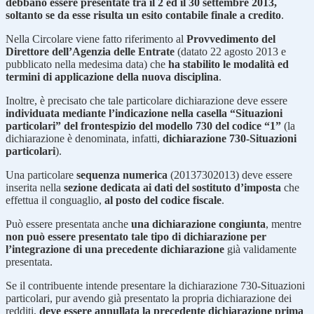
debbano essere presentate tra il 2 ed il 30 settembre 2013,
soltanto se da esse risulta un esito contabile finale a credito
.
Nella Circolare viene fatto riferimento al
Provvedimento del
Direttore dell’Agenzia delle Entrate
(datato 22 agosto 2013 e
pubblicato nella medesima data) che
ha stabilito le modalità ed
termini di applicazione della nuova disciplina
.
Inoltre, è precisato che tale particolare dichiarazione deve essere
individuata mediante l’indicazione nella casella “Situazioni
particolari” del frontespizio del modello 730 del codice “1”
(la
dichiarazione è denominata, infatti,
dichiarazione 730-Situazioni
particolari
).
Una particolare
sequenza numerica
(20137302013) deve essere
inserita nella
sezione dedicata ai dati del sostituto d’imposta
che
effettua il conguaglio,
al posto del codice fiscale
.
Può essere presentata anche
una dichiarazione congiunta
, mentre
non può essere presentato tale tipo di dichiarazione per
l’integrazione di una precedente dichiarazione
già validamente
presentata.
Se il contribuente intende presentare la dichiarazione 730-Situazioni
particolari, pur avendo già presentato la propria dichiarazione dei
redditi,
deve essere annullata la precedente dichiarazione prima