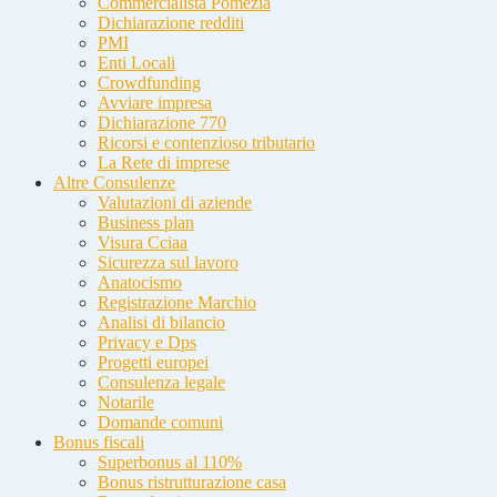
Commercialista Pomezia
Dichiarazione redditi
PMI
Enti Locali
Crowdfunding
Avviare impresa
Dichiarazione 770
Ricorsi e contenzioso tributario
La Rete di imprese
Altre Consulenze
Valutazioni di aziende
Business plan
Visura Cciaa
Sicurezza sul lavoro
Anatocismo
Registrazione Marchio
Analisi di bilancio
Privacy e Dps
Progetti europei
Consulenza legale
Notarile
Domande comuni
Bonus fiscali
Superbonus al 110%
Bonus ristrutturazione casa