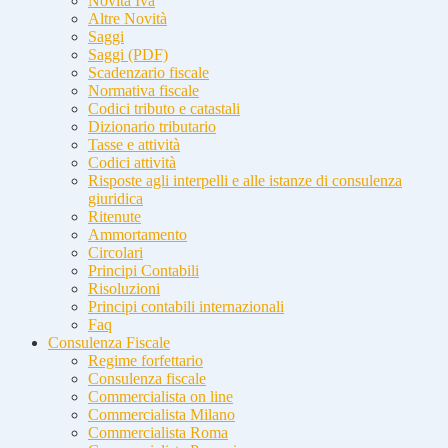
Novità Iva
Altre Novità
Saggi
Saggi (PDF)
Scadenzario fiscale
Normativa fiscale
Codici tributo e catastali
Dizionario tributario
Tasse e attività
Codici attività
Risposte agli interpelli e alle istanze di consulenza
giuridica
Ritenute
Ammortamento
Circolari
Principi Contabili
Risoluzioni
Principi contabili internazionali
Faq
Consulenza Fiscale
Regime forfettario
Consulenza fiscale
Commercialista on line
Commercialista Milano
Commercialista Roma