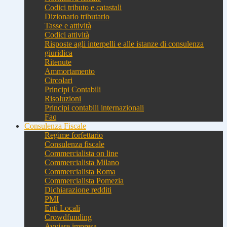
Codici tributo e catastali
Dizionario tributario
Tasse e attività
Codici attività
Risposte agli interpelli e alle istanze di consulenza
giuridica
Ritenute
Ammortamento
Circolari
Principi Contabili
Risoluzioni
Principi contabili internazionali
Faq
Consulenza Fiscale
Regime forfettario
Consulenza fiscale
Commercialista on line
Commercialista Milano
Commercialista Roma
Commercialista Pomezia
Dichiarazione redditi
PMI
Enti Locali
Crowdfunding
Avviare impresa