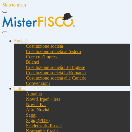
Skip to main
Società
Costituzione società
Costituzione società all’estero
Cerca un’impresa
Bilanci
Costituzione società Ltd Inglese
Costituzione società in Romania
Costituzione società alle Canarie
Convenzioni
Utilità
Attualità
Novità Irpef – Ires
Novità Iva
Altre Novità
Saggi
Saggi (PDF)
Scadenzario fiscale
Normativa fiscale