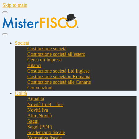
Skip to main
Società
Costituzione società
Costituzione società all’estero
Cerca un’impresa
Bilanci
Costituzione società Ltd Inglese
Costituzione società in Romania
Costituzione società alle Canarie
Convenzioni
Utilità
Attualità
Novità Irpef – Ires
Novità Iva
Altre Novità
Saggi
Saggi (PDF)
Scadenzario fiscale
Normativa fiscale