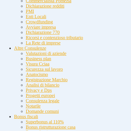
Commercialista Pomezia
Dichiarazione redditi
PMI
Enti Locali
Crowdfunding
Avviare impresa
Dichiarazione 770
Ricorsi e contenzioso tributario
La Rete di imprese
Altre Consulenze
Valutazioni di aziende
Business plan
Visura Cciaa
Sicurezza sul lavoro
Anatocismo
Registrazione Marchio
Analisi di bilancio
Privacy e Dps
Progetti europei
Consulenza legale
Notarile
Domande comuni
Bonus fiscali
Superbonus al 110%
Bonus ristrutturazione casa