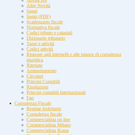
Novità Iva
Altre Novità
Saggi
Saggi (PDF)
Scadenzario fiscale
Normativa fiscale
Codici tributo e catastali
Dizionario tributario
Tasse e attività
Codici attività
Risposte agli interpelli e alle istanze di consulenza
giuridica
Ritenute
Ammortamento
Circolari
Principi Contabili
Risoluzioni
Principi contabili internazionali
Faq
Consulenza Fiscale
Regime forfettario
Consulenza fiscale
Commercialista on line
Commercialista Milano
Commercialista Roma