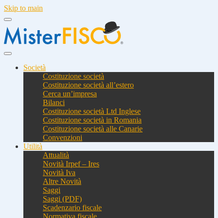
Skip to main
Società
Costituzione società
Costituzione società all’estero
Cerca un’impresa
Bilanci
Costituzione società Ltd Inglese
Costituzione società in Romania
Costituzione società alle Canarie
Convenzioni
Utilità
Attualità
Novità Irpef – Ires
Novità Iva
Altre Novità
Saggi
Saggi (PDF)
Scadenzario fiscale
Normativa fiscale