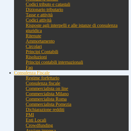
Codici tributo e catastali
Dizionario tributario
Tasse e attività
Codici attività
Risposte agli interpelli e alle istanze di consulenza
giuridica
Ritenute
Ammortamento
Circolari
Principi Contabili
Risoluzioni
Principi contabili internazionali
Faq
Consulenza Fiscale
Regime forfettario
Consulenza fiscale
Commercialista on line
Commercialista Milano
Commercialista Roma
Commercialista Pomezia
Dichiarazione redditi
PMI
Enti Locali
Crowdfunding
Avviare impresa