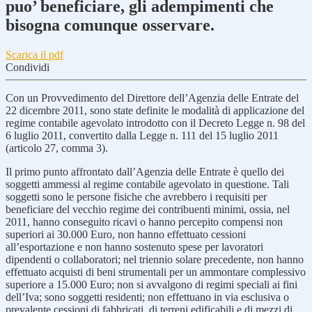
puo’ beneficiare, gli adempimenti che
bisogna comunque osservare.
Scarica il pdf
Condividi
Con un Provvedimento del Direttore dell’Agenzia delle Entrate del
22 dicembre 2011, sono state definite le modalità di applicazione del
regime contabile agevolato introdotto con il Decreto Legge n. 98 del
6 luglio 2011, convertito dalla Legge n. 111 del 15 luglio 2011
(articolo 27, comma 3).
Il primo punto affrontato dall’Agenzia delle Entrate è quello dei
soggetti ammessi al regime contabile agevolato in questione. Tali
soggetti sono le persone fisiche che avrebbero i requisiti per
beneficiare del vecchio regime dei contribuenti minimi, ossia, nel
2011, hanno conseguito ricavi o hanno percepito compensi non
superiori ai 30.000 Euro, non hanno effettuato cessioni
all’esportazione e non hanno sostenuto spese per lavoratori
dipendenti o collaboratori; nel triennio solare precedente, non hanno
effettuato acquisti di beni strumentali per un ammontare complessivo
superiore a 15.000 Euro; non si avvalgono di regimi speciali ai fini
dell’Iva; sono soggetti residenti; non effettuano in via esclusiva o
prevalente cessioni di fabbricati, di terreni edificabili e di mezzi di