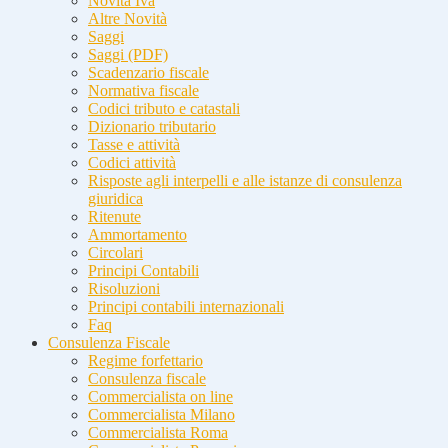
Novità Iva
Altre Novità
Saggi
Saggi (PDF)
Scadenzario fiscale
Normativa fiscale
Codici tributo e catastali
Dizionario tributario
Tasse e attività
Codici attività
Risposte agli interpelli e alle istanze di consulenza
giuridica
Ritenute
Ammortamento
Circolari
Principi Contabili
Risoluzioni
Principi contabili internazionali
Faq
Consulenza Fiscale
Regime forfettario
Consulenza fiscale
Commercialista on line
Commercialista Milano
Commercialista Roma