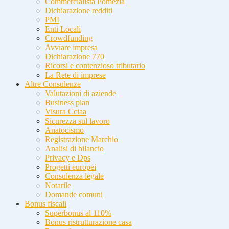
Commercialista Pomezia
Dichiarazione redditi
PMI
Enti Locali
Crowdfunding
Avviare impresa
Dichiarazione 770
Ricorsi e contenzioso tributario
La Rete di imprese
Altre Consulenze
Valutazioni di aziende
Business plan
Visura Cciaa
Sicurezza sul lavoro
Anatocismo
Registrazione Marchio
Analisi di bilancio
Privacy e Dps
Progetti europei
Consulenza legale
Notarile
Domande comuni
Bonus fiscali
Superbonus al 110%
Bonus ristrutturazione casa