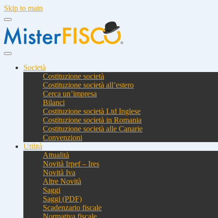
Skip to main
Società
Costituzione società
Costituzione società all’estero
Cerca un’impresa
Bilanci
Costituzione società Ltd Inglese
Costituzione società in Romania
Costituzione società alle Canarie
Convenzioni
Utilità
Attualità
Novità Irpef – Ires
Novità Iva
Altre Novità
Saggi
Saggi (PDF)
Scadenzario fiscale
Normativa fiscale