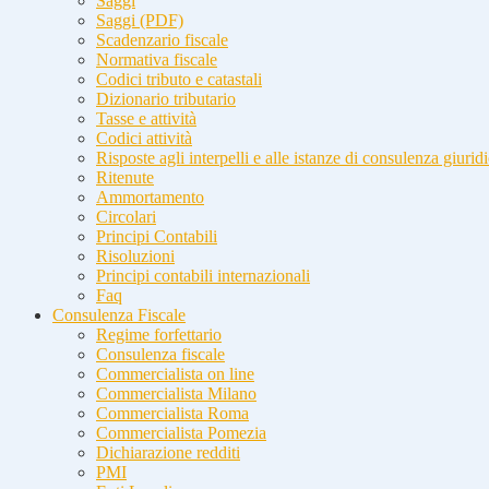
Saggi
Saggi (PDF)
Scadenzario fiscale
Normativa fiscale
Codici tributo e catastali
Dizionario tributario
Tasse e attività
Codici attività
Risposte agli interpelli e alle istanze di consulenza giurid
Ritenute
Ammortamento
Circolari
Principi Contabili
Risoluzioni
Principi contabili internazionali
Faq
Consulenza Fiscale
Regime forfettario
Consulenza fiscale
Commercialista on line
Commercialista Milano
Commercialista Roma
Commercialista Pomezia
Dichiarazione redditi
PMI