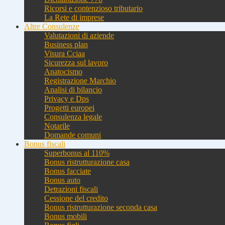
Ricorsi e contenzioso tributario
La Rete di imprese
Altre Consulenze
Valutazioni di aziende
Business plan
Visura Cciaa
Sicurezza sul lavoro
Anatocismo
Registrazione Marchio
Analisi di bilancio
Privacy e Dps
Progetti europei
Consulenza legale
Notarile
Domande comuni
Bonus fiscali
Superbonus al 110%
Bonus ristrutturazione casa
Bonus facciate
Bonus auto
Detrazioni fiscali
Cessione del credito
Bonus ristrutturazione seconda casa
Bonus mobili