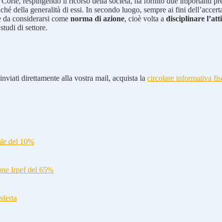
a Corte, respingendo il ricorso della società, ha fornito due importanti p
iché della generalità di essi. In secondo luogo, sempre ai fini dell’acce
 è da considerarsi come
norma di azione
, cioè volta a
disciplinare l’at
studi di settore.
nviati direttamente alla vostra mail, acquista la
circolare informativa fis
ale del 10%
ione Irpef del 65%
sferta