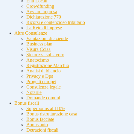
Enti Locali
Crowdfunding
Avviare impresa
Dichiarazione 770
Ricorsi e contenzioso tributario
La Rete di imprese
Altre Consulenze
Valutazioni di aziende
Business plan
Visura Cciaa
Sicurezza sul lavoro
Anatocismo
Registrazione Marchio
Analisi di bilancio
Privacy e Dps
Progetti europei
Consulenza legale
Notarile
Domande comuni
Bonus fiscali
Superbonus al 110%
Bonus ristrutturazione casa
Bonus facciate
Bonus auto
Detrazioni fiscali