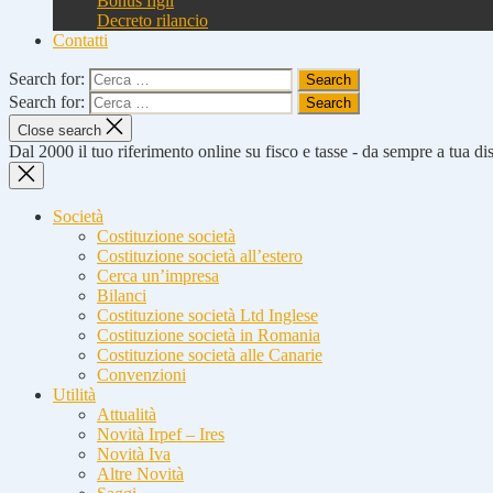
Bonus figli
Decreto rilancio
Contatti
Search for:
Search for:
Close search
Dal 2000 il tuo riferimento online su fisco e tasse - da sempre a tua d
Società
Costituzione società
Costituzione società all’estero
Cerca un’impresa
Bilanci
Costituzione società Ltd Inglese
Costituzione società in Romania
Costituzione società alle Canarie
Convenzioni
Utilità
Attualità
Novità Irpef – Ires
Novità Iva
Altre Novità