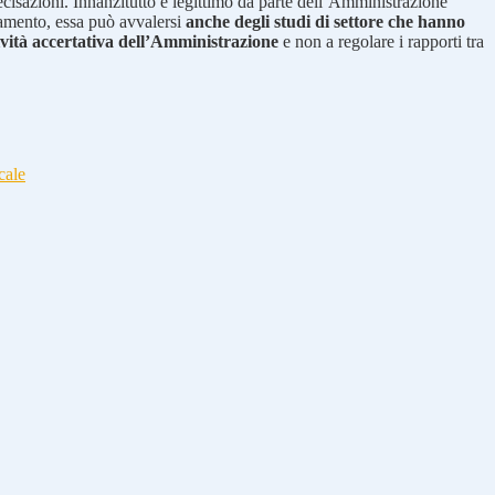
recisazioni. Innanzitutto è legittimo da parte dell’Amministrazione
rtamento, essa può avvalersi
anche degli studi di settore che hanno
tività accertativa dell’Amministrazione
e non a regolare i rapporti tra
cale