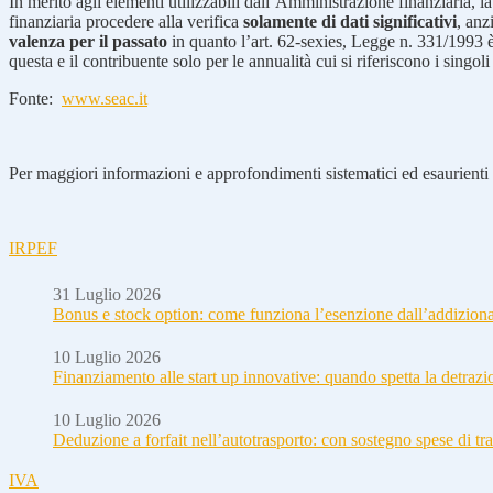
In merito agli elementi utilizzabili dall’Amministrazione finanziaria, l
finanziaria procedere alla verifica
solamente di dati significativi
, anz
valenza per il passato
in quanto l’art. 62-sexies, Legge n. 331/1993
questa e il contribuente solo per le annualità cui si riferiscono i singoli 
Fonte:
www.seac.it
Per maggiori informazioni e approfondimenti sistematici ed esaurienti i
IRPEF
31 Luglio 2026
Bonus e stock option: come funziona l’esenzione dall’addizion
10 Luglio 2026
Finanziamento alle start up innovative: quando spetta la detraz
10 Luglio 2026
Deduzione a forfait nell’autotrasporto: con sostegno spese di tra
IVA