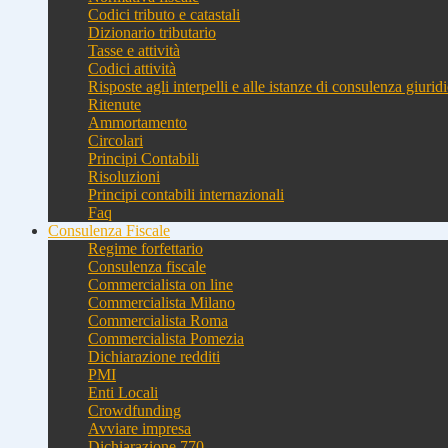
Codici tributo e catastali
Dizionario tributario
Tasse e attività
Codici attività
Risposte agli interpelli e alle istanze di consulenza giurid
Ritenute
Ammortamento
Circolari
Principi Contabili
Risoluzioni
Principi contabili internazionali
Faq
Consulenza Fiscale
Regime forfettario
Consulenza fiscale
Commercialista on line
Commercialista Milano
Commercialista Roma
Commercialista Pomezia
Dichiarazione redditi
PMI
Enti Locali
Crowdfunding
Avviare impresa
Dichiarazione 770