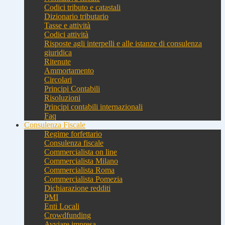
Codici tributo e catastali
Dizionario tributario
Tasse e attività
Codici attività
Risposte agli interpelli e alle istanze di consulenza
giuridica
Ritenute
Ammortamento
Circolari
Principi Contabili
Risoluzioni
Principi contabili internazionali
Faq
Consulenza Fiscale
Regime forfettario
Consulenza fiscale
Commercialista on line
Commercialista Milano
Commercialista Roma
Commercialista Pomezia
Dichiarazione redditi
PMI
Enti Locali
Crowdfunding
Avviare impresa