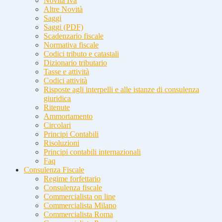
Novità Iva
Altre Novità
Saggi
Saggi (PDF)
Scadenzario fiscale
Normativa fiscale
Codici tributo e catastali
Dizionario tributario
Tasse e attività
Codici attività
Risposte agli interpelli e alle istanze di consulenza
giuridica
Ritenute
Ammortamento
Circolari
Principi Contabili
Risoluzioni
Principi contabili internazionali
Faq
Consulenza Fiscale
Regime forfettario
Consulenza fiscale
Commercialista on line
Commercialista Milano
Commercialista Roma