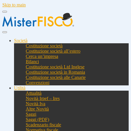
Skip to main
Società
Costituzione società
Costituzione società all’estero
Cerca un’impresa
Bilanci
Costituzione società Ltd Inglese
Costituzione società in Romania
Costituzione società alle Canarie
Convenzioni
Utilità
Attualità
Novità Irpef – Ires
Novità Iva
Altre Novità
Saggi
Saggi (PDF)
Scadenzario fiscale
Normativa fiscale