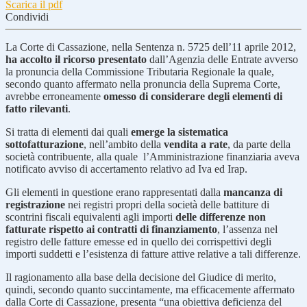
Scarica il pdf
Condividi
La Corte di Cassazione, nella Sentenza n. 5725 dell’11 aprile 2012,
ha accolto il ricorso presentato
dall’Agenzia delle Entrate avverso
la pronuncia della Commissione Tributaria Regionale la quale,
secondo quanto affermato nella pronuncia della Suprema Corte,
avrebbe erroneamente
omesso di considerare degli elementi di
fatto rilevanti
.
Si tratta di elementi dai quali
emerge la sistematica
sottofatturazione
, nell’ambito della
vendita a rate
, da parte della
società contribuente, alla quale l’Amministrazione finanziaria aveva
notificato avviso di accertamento relativo ad Iva ed Irap.
Gli elementi in questione erano rappresentati dalla
mancanza di
registrazione
nei registri propri della società delle battiture di
scontrini fiscali equivalenti agli importi
delle differenze non
fatturate rispetto ai contratti di finanziamento
, l’assenza nel
registro delle fatture emesse ed in quello dei corrispettivi degli
importi suddetti e l’esistenza di fatture attive relative a tali differenze.
Il ragionamento alla base della decisione del Giudice di merito,
quindi, secondo quanto succintamente, ma efficacemente affermato
dalla Corte di Cassazione, presenta “una obiettiva deficienza del