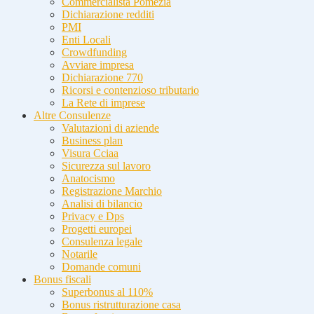
Commercialista Pomezia
Dichiarazione redditi
PMI
Enti Locali
Crowdfunding
Avviare impresa
Dichiarazione 770
Ricorsi e contenzioso tributario
La Rete di imprese
Altre Consulenze
Valutazioni di aziende
Business plan
Visura Cciaa
Sicurezza sul lavoro
Anatocismo
Registrazione Marchio
Analisi di bilancio
Privacy e Dps
Progetti europei
Consulenza legale
Notarile
Domande comuni
Bonus fiscali
Superbonus al 110%
Bonus ristrutturazione casa