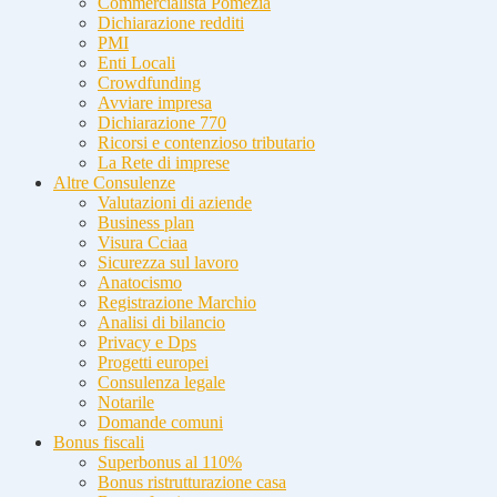
Commercialista Pomezia
Dichiarazione redditi
PMI
Enti Locali
Crowdfunding
Avviare impresa
Dichiarazione 770
Ricorsi e contenzioso tributario
La Rete di imprese
Altre Consulenze
Valutazioni di aziende
Business plan
Visura Cciaa
Sicurezza sul lavoro
Anatocismo
Registrazione Marchio
Analisi di bilancio
Privacy e Dps
Progetti europei
Consulenza legale
Notarile
Domande comuni
Bonus fiscali
Superbonus al 110%
Bonus ristrutturazione casa