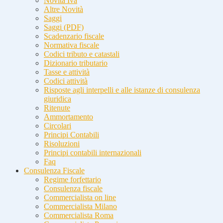
Novità Iva
Altre Novità
Saggi
Saggi (PDF)
Scadenzario fiscale
Normativa fiscale
Codici tributo e catastali
Dizionario tributario
Tasse e attività
Codici attività
Risposte agli interpelli e alle istanze di consulenza
giuridica
Ritenute
Ammortamento
Circolari
Principi Contabili
Risoluzioni
Principi contabili internazionali
Faq
Consulenza Fiscale
Regime forfettario
Consulenza fiscale
Commercialista on line
Commercialista Milano
Commercialista Roma