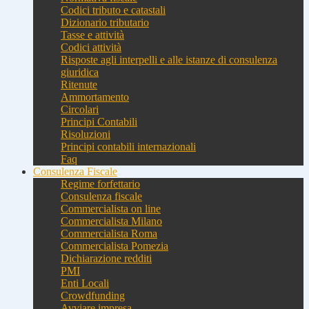
Codici tributo e catastali
Dizionario tributario
Tasse e attività
Codici attività
Risposte agli interpelli e alle istanze di consulenza
giuridica
Ritenute
Ammortamento
Circolari
Principi Contabili
Risoluzioni
Principi contabili internazionali
Faq
Consulenza Fiscale
Regime forfettario
Consulenza fiscale
Commercialista on line
Commercialista Milano
Commercialista Roma
Commercialista Pomezia
Dichiarazione redditi
PMI
Enti Locali
Crowdfunding
Avviare impresa