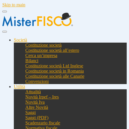
Skip to main
Società
Costituzione società
Costituzione società all’estero
Cerca un’impresa
Bilanci
Costituzione società Ltd Inglese
Costituzione società in Romania
Costituzione società alle Canarie
Convenzioni
Utilità
Attualità
Novità Irpef – Ires
Novità Iva
Altre Novità
Saggi
Saggi (PDF)
Scadenzario fiscale
Normativa fiscale