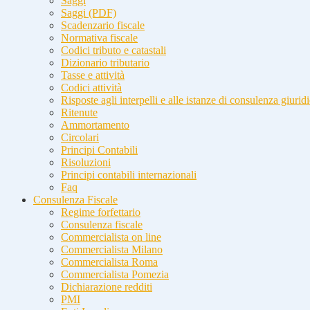
Saggi
Saggi (PDF)
Scadenzario fiscale
Normativa fiscale
Codici tributo e catastali
Dizionario tributario
Tasse e attività
Codici attività
Risposte agli interpelli e alle istanze di consulenza giurid
Ritenute
Ammortamento
Circolari
Principi Contabili
Risoluzioni
Principi contabili internazionali
Faq
Consulenza Fiscale
Regime forfettario
Consulenza fiscale
Commercialista on line
Commercialista Milano
Commercialista Roma
Commercialista Pomezia
Dichiarazione redditi
PMI