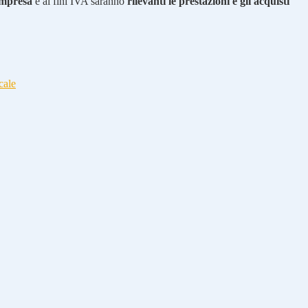
impresa
e ai fini IVA saranno
rilevanti le prestazioni e gli acquisti
cale