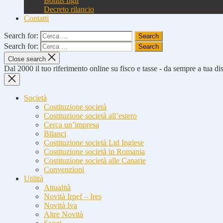
Bonus figli
Decreto rilancio
Contatti
Search for:
Search for:
Close search
Dal 2000 il tuo riferimento online su fisco e tasse - da sempre a tua d
Società
Costituzione società
Costituzione società all’estero
Cerca un’impresa
Bilanci
Costituzione società Ltd Inglese
Costituzione società in Romania
Costituzione società alle Canarie
Convenzioni
Utilità
Attualità
Novità Irpef – Ires
Novità Iva
Altre Novità