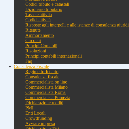
Codici tributo e catastali
Dizionario tributario
Tasse e attività
Codici attività
Risposte agli interpelli e alle istanze di consulenza giurid
Ritenute
Ammortamento
Circolari
Principi Contabili
Risoluzioni
Principi contabili internazionali
Faq
Consulenza Fiscale
Regime forfettario
Consulenza fiscale
Commercialista on line
Commercialista Milano
Commercialista Roma
Commercialista Pomezia
Dichiarazione redditi
PMI
Enti Locali
Crowdfunding
Avviare impresa
Dichiarazione 770