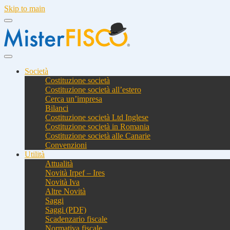
Skip to main
Società
Costituzione società
Costituzione società all’estero
Cerca un’impresa
Bilanci
Costituzione società Ltd Inglese
Costituzione società in Romania
Costituzione società alle Canarie
Convenzioni
Utilità
Attualità
Novità Irpef – Ires
Novità Iva
Altre Novità
Saggi
Saggi (PDF)
Scadenzario fiscale
Normativa fiscale