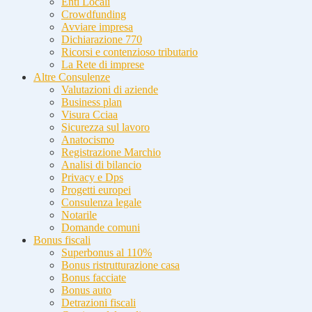
Enti Locali
Crowdfunding
Avviare impresa
Dichiarazione 770
Ricorsi e contenzioso tributario
La Rete di imprese
Altre Consulenze
Valutazioni di aziende
Business plan
Visura Cciaa
Sicurezza sul lavoro
Anatocismo
Registrazione Marchio
Analisi di bilancio
Privacy e Dps
Progetti europei
Consulenza legale
Notarile
Domande comuni
Bonus fiscali
Superbonus al 110%
Bonus ristrutturazione casa
Bonus facciate
Bonus auto
Detrazioni fiscali