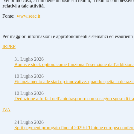
Nel primo caso, ai fini delle imposte sui redditi, il reddito complessiv
relativi a tale attività
.
Fonte:
www.seac.it
Per maggiori informazioni e approfondimenti sistematici ed esaurienti i
IRPEF
31 Luglio 2026
Bonus e stock option: come funziona l’esenzione dall’addizion
10 Luglio 2026
Finanziamento alle start up innovative: quando spetta la detraz
10 Luglio 2026
Deduzione a forfait nell’autotrasporto: con sostegno spese di tra
IVA
24 Luglio 2026
Split payment prorogato fino al 2029: l’Unione europea conferm