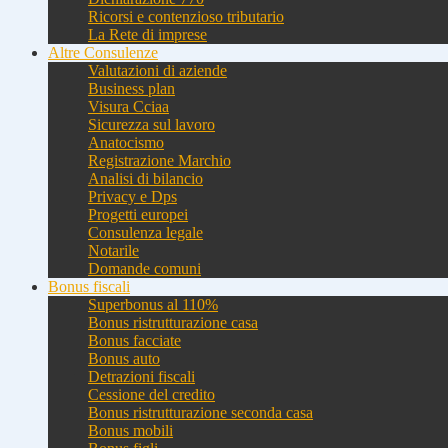
Ricorsi e contenzioso tributario
La Rete di imprese
Altre Consulenze
Valutazioni di aziende
Business plan
Visura Cciaa
Sicurezza sul lavoro
Anatocismo
Registrazione Marchio
Analisi di bilancio
Privacy e Dps
Progetti europei
Consulenza legale
Notarile
Domande comuni
Bonus fiscali
Superbonus al 110%
Bonus ristrutturazione casa
Bonus facciate
Bonus auto
Detrazioni fiscali
Cessione del credito
Bonus ristrutturazione seconda casa
Bonus mobili