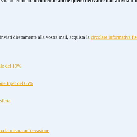
o sarà determinato
includendo anche quello derivante dall’attività d’
nviati direttamente alla vostra mail, acquista la
circolare informativa fis
ale del 10%
ione Irpef del 65%
sferta
a la misura anti-evasione