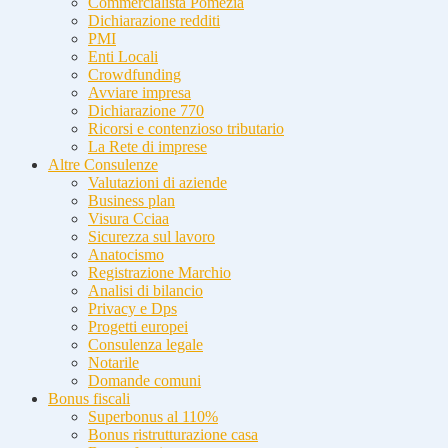
Commercialista Pomezia
Dichiarazione redditi
PMI
Enti Locali
Crowdfunding
Avviare impresa
Dichiarazione 770
Ricorsi e contenzioso tributario
La Rete di imprese
Altre Consulenze
Valutazioni di aziende
Business plan
Visura Cciaa
Sicurezza sul lavoro
Anatocismo
Registrazione Marchio
Analisi di bilancio
Privacy e Dps
Progetti europei
Consulenza legale
Notarile
Domande comuni
Bonus fiscali
Superbonus al 110%
Bonus ristrutturazione casa