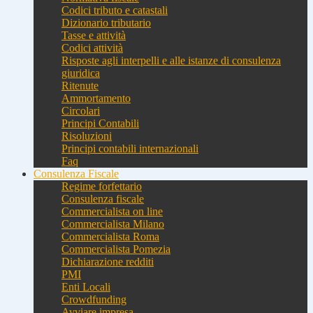
Codici tributo e catastali
Dizionario tributario
Tasse e attività
Codici attività
Risposte agli interpelli e alle istanze di consulenza
giuridica
Ritenute
Ammortamento
Circolari
Principi Contabili
Risoluzioni
Principi contabili internazionali
Faq
Consulenza Fiscale
Regime forfettario
Consulenza fiscale
Commercialista on line
Commercialista Milano
Commercialista Roma
Commercialista Pomezia
Dichiarazione redditi
PMI
Enti Locali
Crowdfunding
Avviare impresa