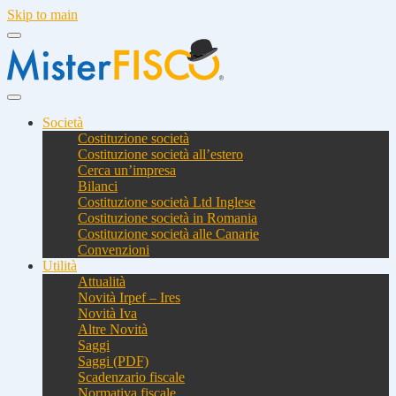
Skip to main
Società
Costituzione società
Costituzione società all’estero
Cerca un’impresa
Bilanci
Costituzione società Ltd Inglese
Costituzione società in Romania
Costituzione società alle Canarie
Convenzioni
Utilità
Attualità
Novità Irpef – Ires
Novità Iva
Altre Novità
Saggi
Saggi (PDF)
Scadenzario fiscale
Normativa fiscale