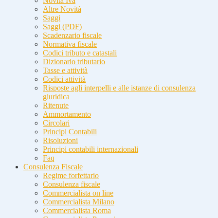
Novità Iva
Altre Novità
Saggi
Saggi (PDF)
Scadenzario fiscale
Normativa fiscale
Codici tributo e catastali
Dizionario tributario
Tasse e attività
Codici attività
Risposte agli interpelli e alle istanze di consulenza
giuridica
Ritenute
Ammortamento
Circolari
Principi Contabili
Risoluzioni
Principi contabili internazionali
Faq
Consulenza Fiscale
Regime forfettario
Consulenza fiscale
Commercialista on line
Commercialista Milano
Commercialista Roma