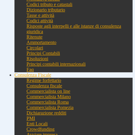
Codici tributo e catastali
Dizionario tributario
Tasse e attività
Codici attività
Risposte agli interpelli e alle istanze di consulenza
giuridica
Ritenute
Ammortamento
Circolari
Principi Contabili
Risoluzioni
Principi contabili internazionali
Faq
Consulenza Fiscale
Regime forfettario
Consulenza fiscale
Commercialista on line
Commercialista Milano
Commercialista Roma
Commercialista Pomezia
Dichiarazione redditi
PMI
Enti Locali
Crowdfunding
Avviare impresa