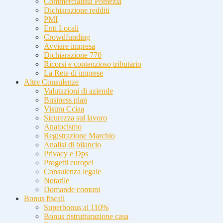
Commercialista Pomezia
Dichiarazione redditi
PMI
Enti Locali
Crowdfunding
Avviare impresa
Dichiarazione 770
Ricorsi e contenzioso tributario
La Rete di imprese
Altre Consulenze
Valutazioni di aziende
Business plan
Visura Cciaa
Sicurezza sul lavoro
Anatocismo
Registrazione Marchio
Analisi di bilancio
Privacy e Dps
Progetti europei
Consulenza legale
Notarile
Domande comuni
Bonus fiscali
Superbonus al 110%
Bonus ristrutturazione casa