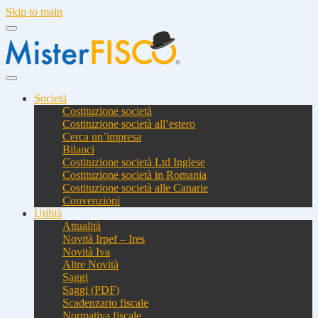
Skip to main
Società
Costituzione società
Costituzione società all’estero
Cerca un’impresa
Bilanci
Costituzione società Ltd Inglese
Costituzione società in Romania
Costituzione società alle Canarie
Convenzioni
Utilità
Attualità
Novità Irpef – Ires
Novità Iva
Altre Novità
Saggi
Saggi (PDF)
Scadenzario fiscale
Normativa fiscale