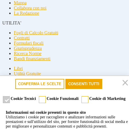
Mappa
Collabora con noi
La Redazione
UTILITA'
Fogli di Calcolo Gratuiti
Contratti
Formulari fiscali
Giurisprudenza
Ricerca Norme
Bandi finanziamenti
Libri
Utilità Gratuite
Guide fiscali
CONFERMA LE SCELTE
CONSENTI TUTTI
Seguici
Seguici
Cookie Tecnici
Cookie Funzionali
Cookie di Marketing
© 2026 Misterfisco. Tutti i diritti sono riservati, è vietata anche la
Informazioni sui cookie presenti in questo sito
riproduzione parziale.
Utilizziamo i cookie per raccogliere e analizzare informazioni sulle
Marchio registrato dello Studio Commercialista Di Michele di Roma
prestazioni e sull'utilizzo del sito, per fornire funzionalità di social media e
e Milano. P.Iva 09277651007 -
Cookie policy
-
Privacy policy
per migliorare e personalizzare contenuti e pubblicità presenti.