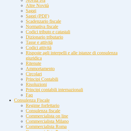
Novità Iva
Altre Novità
Saggi
Saggi (PDF)
Scadenzario fiscale
Normativa fiscale
Codici tributo e catastali
Dizionario tributario
Tasse e attività
Codici attività
Risposte agli interpelli e alle istanze di consulenza
giuridica
Ritenute
Ammortamento
Circolari
Principi Contabili
Risoluzioni
Principi contabili internazionali
Faq
Consulenza Fiscale
Regime forfettario
Consulenza fiscale
Commercialista on line
Commercialista Milano
Commercialista Roma