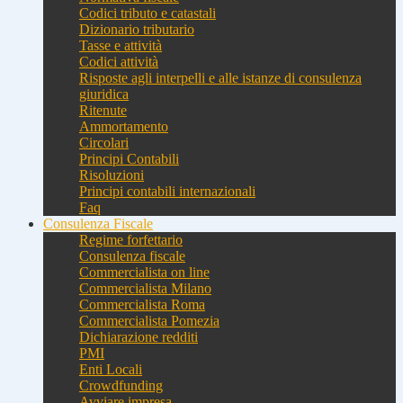
Codici tributo e catastali
Dizionario tributario
Tasse e attività
Codici attività
Risposte agli interpelli e alle istanze di consulenza
giuridica
Ritenute
Ammortamento
Circolari
Principi Contabili
Risoluzioni
Principi contabili internazionali
Faq
Consulenza Fiscale
Regime forfettario
Consulenza fiscale
Commercialista on line
Commercialista Milano
Commercialista Roma
Commercialista Pomezia
Dichiarazione redditi
PMI
Enti Locali
Crowdfunding
Avviare impresa