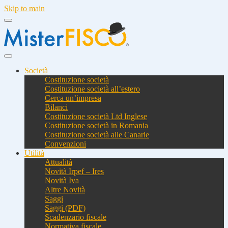
Skip to main
Società
Costituzione società
Costituzione società all’estero
Cerca un’impresa
Bilanci
Costituzione società Ltd Inglese
Costituzione società in Romania
Costituzione società alle Canarie
Convenzioni
Utilità
Attualità
Novità Irpef – Ires
Novità Iva
Altre Novità
Saggi
Saggi (PDF)
Scadenzario fiscale
Normativa fiscale