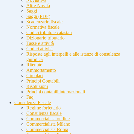
Novità Iva
Altre Novità
Saggi
Saggi (PDF)
Scadenzario fiscale
Normativa fiscale
Codici tributo e catastali
Dizionario tributario
Tasse e attività
Codici attività
Risposte agli interpelli e alle istanze di consulenza
giuridica
Ritenute
Ammortamento
Circolari
Principi Contabili
Risoluzioni
Principi contabili internazionali
Faq
Consulenza Fiscale
Regime forfettario
Consulenza fiscale
Commercialista on line
Commercialista Milano
Commercialista Roma