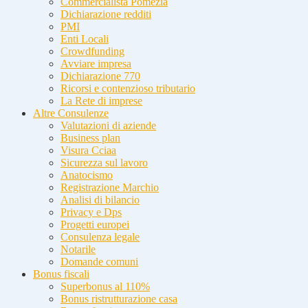
Commercialista Pomezia
Dichiarazione redditi
PMI
Enti Locali
Crowdfunding
Avviare impresa
Dichiarazione 770
Ricorsi e contenzioso tributario
La Rete di imprese
Altre Consulenze
Valutazioni di aziende
Business plan
Visura Cciaa
Sicurezza sul lavoro
Anatocismo
Registrazione Marchio
Analisi di bilancio
Privacy e Dps
Progetti europei
Consulenza legale
Notarile
Domande comuni
Bonus fiscali
Superbonus al 110%
Bonus ristrutturazione casa