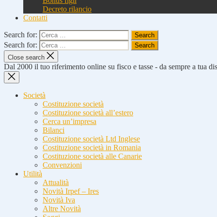
Bonus figli
Decreto rilancio
Contatti
Search for:
Search for:
Close search
Dal 2000 il tuo riferimento online su fisco e tasse - da sempre a tua d
Società
Costituzione società
Costituzione società all’estero
Cerca un’impresa
Bilanci
Costituzione società Ltd Inglese
Costituzione società in Romania
Costituzione società alle Canarie
Convenzioni
Utilità
Attualità
Novità Irpef – Ires
Novità Iva
Altre Novità