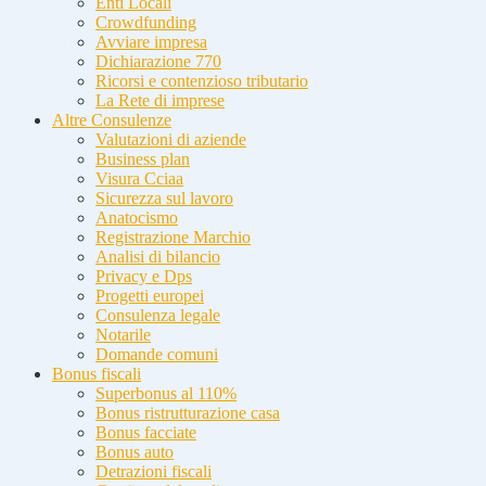
Enti Locali
Crowdfunding
Avviare impresa
Dichiarazione 770
Ricorsi e contenzioso tributario
La Rete di imprese
Altre Consulenze
Valutazioni di aziende
Business plan
Visura Cciaa
Sicurezza sul lavoro
Anatocismo
Registrazione Marchio
Analisi di bilancio
Privacy e Dps
Progetti europei
Consulenza legale
Notarile
Domande comuni
Bonus fiscali
Superbonus al 110%
Bonus ristrutturazione casa
Bonus facciate
Bonus auto
Detrazioni fiscali