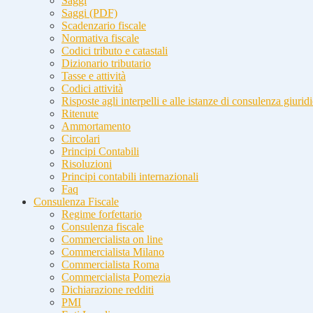
Saggi
Saggi (PDF)
Scadenzario fiscale
Normativa fiscale
Codici tributo e catastali
Dizionario tributario
Tasse e attività
Codici attività
Risposte agli interpelli e alle istanze di consulenza giurid
Ritenute
Ammortamento
Circolari
Principi Contabili
Risoluzioni
Principi contabili internazionali
Faq
Consulenza Fiscale
Regime forfettario
Consulenza fiscale
Commercialista on line
Commercialista Milano
Commercialista Roma
Commercialista Pomezia
Dichiarazione redditi
PMI