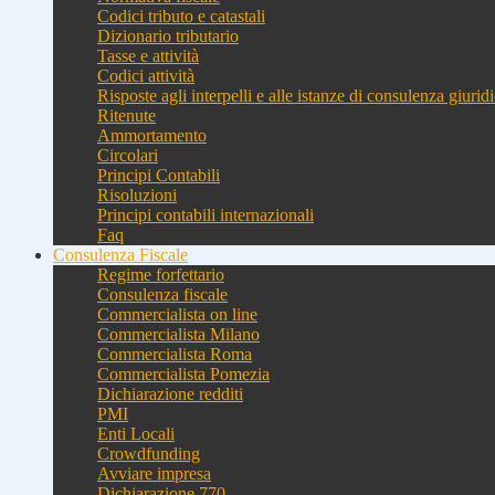
Codici tributo e catastali
Dizionario tributario
Tasse e attività
Codici attività
Risposte agli interpelli e alle istanze di consulenza giurid
Ritenute
Ammortamento
Circolari
Principi Contabili
Risoluzioni
Principi contabili internazionali
Faq
Consulenza Fiscale
Regime forfettario
Consulenza fiscale
Commercialista on line
Commercialista Milano
Commercialista Roma
Commercialista Pomezia
Dichiarazione redditi
PMI
Enti Locali
Crowdfunding
Avviare impresa
Dichiarazione 770