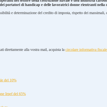
 operanti nel settore della costruzione navale e dell’industria carbo
ei portatori di handicap e delle lavoratrici donne rientranti nella 
sibilità e determinazione del credito di imposta, rispetto dei massimali, 
ti direttamente alla vostra mail, acquista la
circolare informativa fiscale
ale del 10%
ione Irpef del 65%