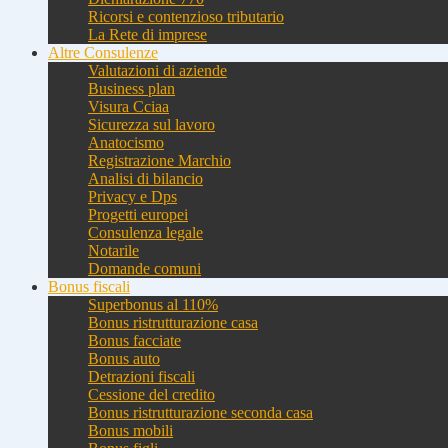
Ricorsi e contenzioso tributario
La Rete di imprese
Altre Consulenze
Valutazioni di aziende
Business plan
Visura Cciaa
Sicurezza sul lavoro
Anatocismo
Registrazione Marchio
Analisi di bilancio
Privacy e Dps
Progetti europei
Consulenza legale
Notarile
Domande comuni
Bonus fiscali
Superbonus al 110%
Bonus ristrutturazione casa
Bonus facciate
Bonus auto
Detrazioni fiscali
Cessione del credito
Bonus ristrutturazione seconda casa
Bonus mobili