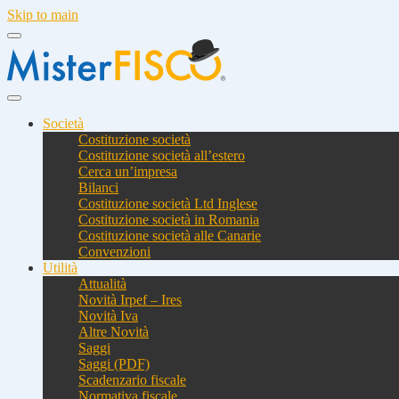
Skip to main
Società
Costituzione società
Costituzione società all’estero
Cerca un’impresa
Bilanci
Costituzione società Ltd Inglese
Costituzione società in Romania
Costituzione società alle Canarie
Convenzioni
Utilità
Attualità
Novità Irpef – Ires
Novità Iva
Altre Novità
Saggi
Saggi (PDF)
Scadenzario fiscale
Normativa fiscale