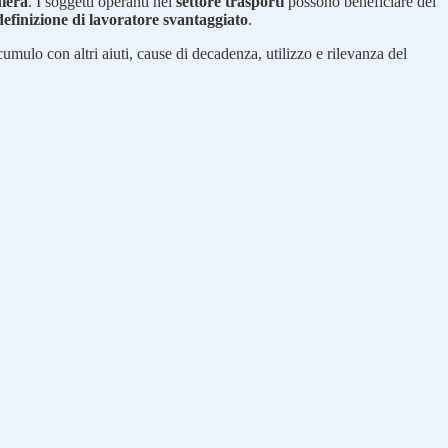
niera
. I soggetti operanti nel
settore trasporti
possono beneficiare del
definizione di lavoratore svantaggiato
.
cumulo con altri aiuti, cause di decadenza, utilizzo e rilevanza del