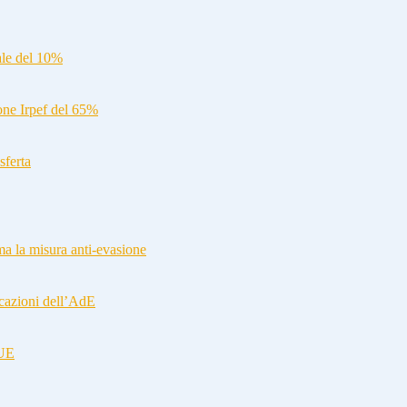
ale del 10%
ione Irpef del 65%
sferta
a la misura anti-evasione
cazioni dell’AdE
-UE