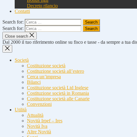
Bonus figli
Decreto rilancio
Contatti
Search for:
Search for:
Close search
Dal 2000 il tuo riferimento online su fisco e tasse - da sempre a tua d
Società
Costituzione società
Costituzione società all’estero
Cerca un’impresa
Bilanci
Costituzione società Ltd Inglese
Costituzione società in Romania
Costituzione società alle Canarie
Convenzioni
Utilità
Attualità
Novità Irpef – Ires
Novità Iva
Altre Novità