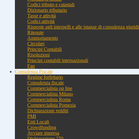
Codici tributo e catastali
Dizionario tributario
Tasse e attività
Codici attività
Risposte agli interpelli e alle istanze di consulenza giurid
Ritenute
Ammortamento
Circolari
Principi Contabili
Risoluzioni
Principi contabili internazionali
Faq
Consulenza Fiscale
Regime forfettario
Consulenza fiscale
Commercialista on line
Commercialista Milano
Commercialista Roma
Commercialista Pomezia
Dichiarazione redditi
PMI
Enti Locali
Crowdfunding
Avviare impresa
Dichiarazione 770