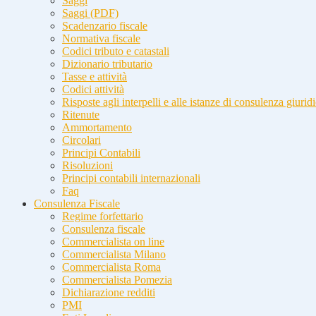
Saggi
Saggi (PDF)
Scadenzario fiscale
Normativa fiscale
Codici tributo e catastali
Dizionario tributario
Tasse e attività
Codici attività
Risposte agli interpelli e alle istanze di consulenza giurid
Ritenute
Ammortamento
Circolari
Principi Contabili
Risoluzioni
Principi contabili internazionali
Faq
Consulenza Fiscale
Regime forfettario
Consulenza fiscale
Commercialista on line
Commercialista Milano
Commercialista Roma
Commercialista Pomezia
Dichiarazione redditi
PMI