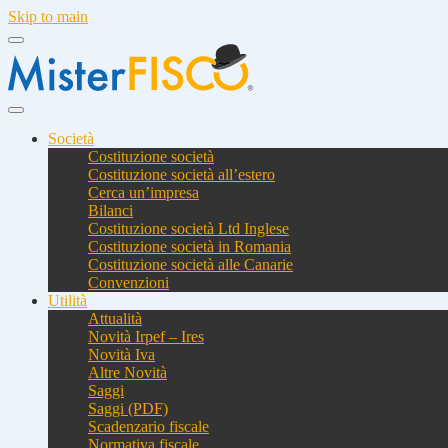
Skip to main
Società
Costituzione società
Costituzione società all’estero
Cerca un’impresa
Bilanci
Costituzione società Ltd Inglese
Costituzione società in Romania
Costituzione società alle Canarie
Convenzioni
Utilità
Attualità
Novità Irpef – Ires
Novità Iva
Altre Novità
Saggi
Saggi (PDF)
Scadenzario fiscale
Normativa fiscale