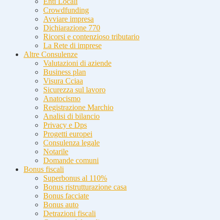
Enti Locali
Crowdfunding
Avviare impresa
Dichiarazione 770
Ricorsi e contenzioso tributario
La Rete di imprese
Altre Consulenze
Valutazioni di aziende
Business plan
Visura Cciaa
Sicurezza sul lavoro
Anatocismo
Registrazione Marchio
Analisi di bilancio
Privacy e Dps
Progetti europei
Consulenza legale
Notarile
Domande comuni
Bonus fiscali
Superbonus al 110%
Bonus ristrutturazione casa
Bonus facciate
Bonus auto
Detrazioni fiscali