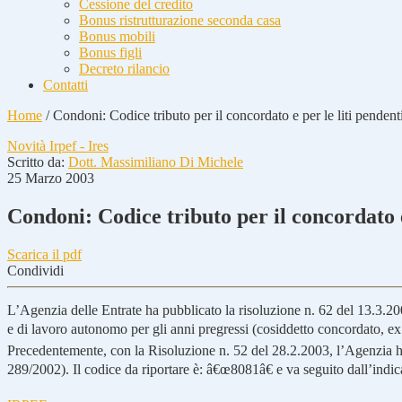
Cessione del credito
Bonus ristrutturazione seconda casa
Bonus mobili
Bonus figli
Decreto rilancio
Contatti
Home
/
Condoni: Codice tributo per il concordato e per le liti pendent
Novità Irpef - Ires
Scritto da:
Dott. Massimiliano Di Michele
25 Marzo 2003
Condoni: Codice tributo per il concordato e
Scarica il pdf
Condividi
L’Agenzia delle Entrate ha pubblicato la risoluzione n. 62 del 13.3.200
e di lavoro autonomo per gli anni pregressi (cosiddetto concordato, ex
Precedentemente, con la Risoluzione n. 52 del 28.2.2003, l’Agenzia ha pu
289/2002). Il codice da riportare è: â€œ8081â€ e va seguito dall’indi