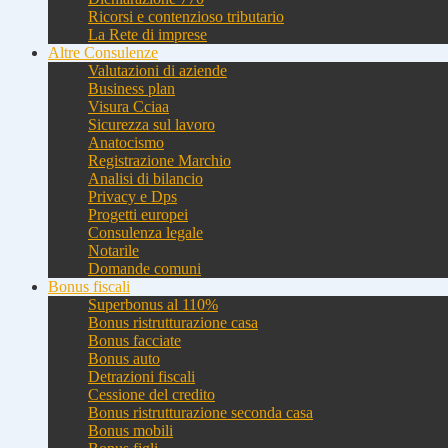
Ricorsi e contenzioso tributario
La Rete di imprese
Altre Consulenze
Valutazioni di aziende
Business plan
Visura Cciaa
Sicurezza sul lavoro
Anatocismo
Registrazione Marchio
Analisi di bilancio
Privacy e Dps
Progetti europei
Consulenza legale
Notarile
Domande comuni
Bonus fiscali
Superbonus al 110%
Bonus ristrutturazione casa
Bonus facciate
Bonus auto
Detrazioni fiscali
Cessione del credito
Bonus ristrutturazione seconda casa
Bonus mobili