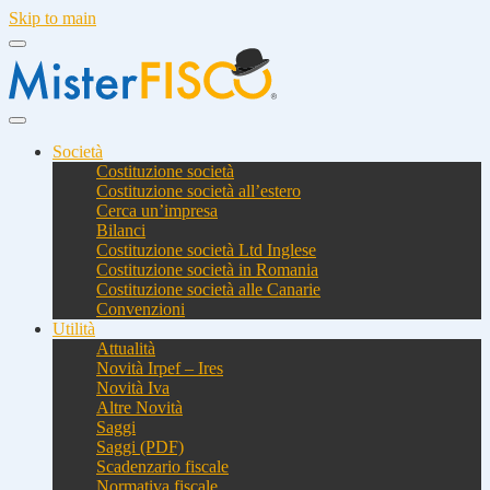
Skip to main
Società
Costituzione società
Costituzione società all’estero
Cerca un’impresa
Bilanci
Costituzione società Ltd Inglese
Costituzione società in Romania
Costituzione società alle Canarie
Convenzioni
Utilità
Attualità
Novità Irpef – Ires
Novità Iva
Altre Novità
Saggi
Saggi (PDF)
Scadenzario fiscale
Normativa fiscale