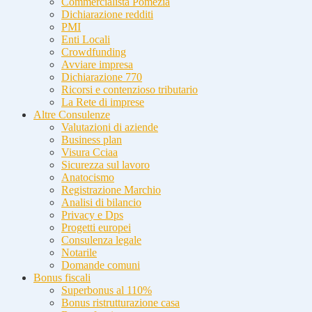
Commercialista Pomezia
Dichiarazione redditi
PMI
Enti Locali
Crowdfunding
Avviare impresa
Dichiarazione 770
Ricorsi e contenzioso tributario
La Rete di imprese
Altre Consulenze
Valutazioni di aziende
Business plan
Visura Cciaa
Sicurezza sul lavoro
Anatocismo
Registrazione Marchio
Analisi di bilancio
Privacy e Dps
Progetti europei
Consulenza legale
Notarile
Domande comuni
Bonus fiscali
Superbonus al 110%
Bonus ristrutturazione casa