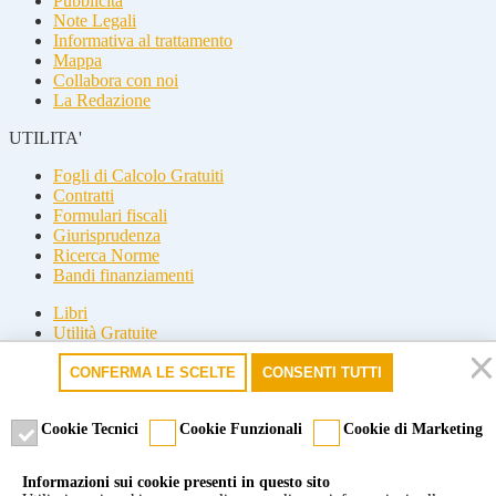
Pubblicità
Note Legali
Informativa al trattamento
Mappa
Collabora con noi
La Redazione
UTILITA'
Fogli di Calcolo Gratuiti
Contratti
Formulari fiscali
Giurisprudenza
Ricerca Norme
Bandi finanziamenti
Libri
Utilità Gratuite
Guide fiscali
CONFERMA LE SCELTE
CONSENTI TUTTI
Seguici
Seguici
Cookie Tecnici
Cookie Funzionali
Cookie di Marketing
© 2026 Misterfisco. Tutti i diritti sono riservati, è vietata anche la
Informazioni sui cookie presenti in questo sito
riproduzione parziale.