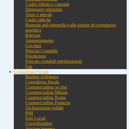
Codici tributo e catastali
Dizionario tributario
Tasse e attività
Codici attività
Risposte agli interpelli e alle istanze di consulenza
giuridica
Ritenute
Ammortamento
Circolari
Principi Contabili
Risoluzioni
Principi contabili internazionali
Faq
Consulenza Fiscale
Regime forfettario
Consulenza fiscale
Commercialista on line
Commercialista Milano
Commercialista Roma
Commercialista Pomezia
Dichiarazione redditi
PMI
Enti Locali
Crowdfunding
Avviare impresa