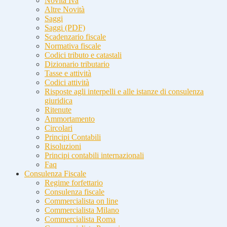
Novità Iva
Altre Novità
Saggi
Saggi (PDF)
Scadenzario fiscale
Normativa fiscale
Codici tributo e catastali
Dizionario tributario
Tasse e attività
Codici attività
Risposte agli interpelli e alle istanze di consulenza
giuridica
Ritenute
Ammortamento
Circolari
Principi Contabili
Risoluzioni
Principi contabili internazionali
Faq
Consulenza Fiscale
Regime forfettario
Consulenza fiscale
Commercialista on line
Commercialista Milano
Commercialista Roma