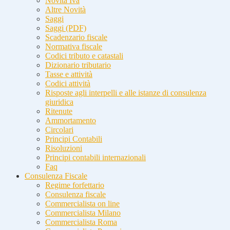
Novità Iva
Altre Novità
Saggi
Saggi (PDF)
Scadenzario fiscale
Normativa fiscale
Codici tributo e catastali
Dizionario tributario
Tasse e attività
Codici attività
Risposte agli interpelli e alle istanze di consulenza
giuridica
Ritenute
Ammortamento
Circolari
Principi Contabili
Risoluzioni
Principi contabili internazionali
Faq
Consulenza Fiscale
Regime forfettario
Consulenza fiscale
Commercialista on line
Commercialista Milano
Commercialista Roma