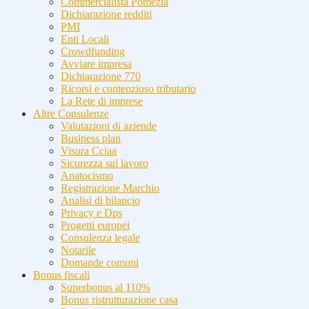
Commercialista Pomezia
Dichiarazione redditi
PMI
Enti Locali
Crowdfunding
Avviare impresa
Dichiarazione 770
Ricorsi e contenzioso tributario
La Rete di imprese
Altre Consulenze
Valutazioni di aziende
Business plan
Visura Cciaa
Sicurezza sul lavoro
Anatocismo
Registrazione Marchio
Analisi di bilancio
Privacy e Dps
Progetti europei
Consulenza legale
Notarile
Domande comuni
Bonus fiscali
Superbonus al 110%
Bonus ristrutturazione casa