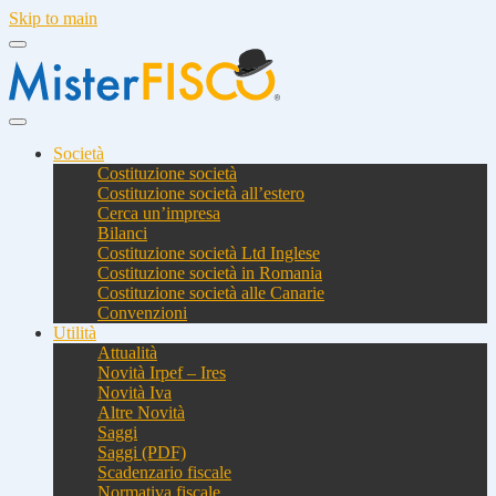
Skip to main
Società
Costituzione società
Costituzione società all’estero
Cerca un’impresa
Bilanci
Costituzione società Ltd Inglese
Costituzione società in Romania
Costituzione società alle Canarie
Convenzioni
Utilità
Attualità
Novità Irpef – Ires
Novità Iva
Altre Novità
Saggi
Saggi (PDF)
Scadenzario fiscale
Normativa fiscale