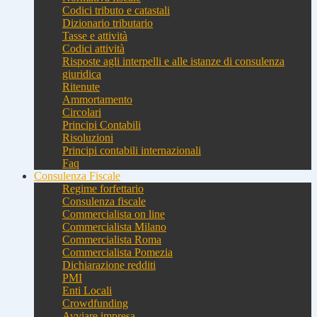
Codici tributo e catastali
Dizionario tributario
Tasse e attività
Codici attività
Risposte agli interpelli e alle istanze di consulenza
giuridica
Ritenute
Ammortamento
Circolari
Principi Contabili
Risoluzioni
Principi contabili internazionali
Faq
Consulenza Fiscale
Regime forfettario
Consulenza fiscale
Commercialista on line
Commercialista Milano
Commercialista Roma
Commercialista Pomezia
Dichiarazione redditi
PMI
Enti Locali
Crowdfunding
Avviare impresa