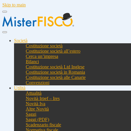
Skip to main
Società
Costituzione società
Costituzione società all’estero
Cerca un’impresa
Bilanci
Costituzione società Ltd Inglese
Costituzione società in Romania
Costituzione società alle Canarie
Convenzioni
Utilità
Attualità
Novità Irpef – Ires
Novità Iva
Altre Novità
Saggi
Saggi (PDF)
Scadenzario fiscale
Normativa fiscale