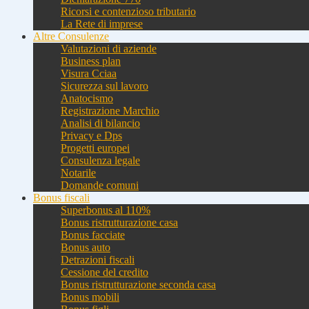
Ricorsi e contenzioso tributario
La Rete di imprese
Altre Consulenze
Valutazioni di aziende
Business plan
Visura Cciaa
Sicurezza sul lavoro
Anatocismo
Registrazione Marchio
Analisi di bilancio
Privacy e Dps
Progetti europei
Consulenza legale
Notarile
Domande comuni
Bonus fiscali
Superbonus al 110%
Bonus ristrutturazione casa
Bonus facciate
Bonus auto
Detrazioni fiscali
Cessione del credito
Bonus ristrutturazione seconda casa
Bonus mobili