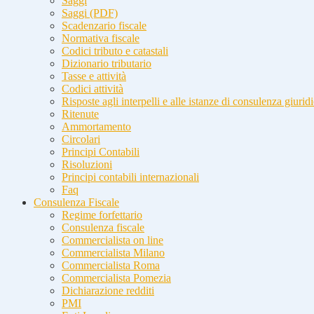
Saggi
Saggi (PDF)
Scadenzario fiscale
Normativa fiscale
Codici tributo e catastali
Dizionario tributario
Tasse e attività
Codici attività
Risposte agli interpelli e alle istanze di consulenza giurid
Ritenute
Ammortamento
Circolari
Principi Contabili
Risoluzioni
Principi contabili internazionali
Faq
Consulenza Fiscale
Regime forfettario
Consulenza fiscale
Commercialista on line
Commercialista Milano
Commercialista Roma
Commercialista Pomezia
Dichiarazione redditi
PMI