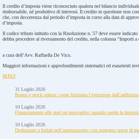
Il credito d’imposta viene riconosciuto qualora nel bilancio individua
rimborsabile, né produttivo di interessi. Il credito in questione non co
che, con decorrenza dal periodo d’imposta in corso alla data di approva
d’imposta.
Il codice tributo istituito con la Risoluzione n. 57 deve essere indica
debba procedere al riversamento del credito, nella colonna “Importi a d
a cura dell’Avv. Raffaella De Vico.
Maggiori informazioni e approfondimenti sistematici ed esaurienti invia
IRPEF
31 Luglio 2026
Bonus e stock option: come funziona l’esenzione dall’addizion
10 Luglio 2026
Finanziamento alle start up innovative: quando spetta la detraz
10 Luglio 2026
Deduzione a forfait nell’autotrasporto: con sostegno spese di tra