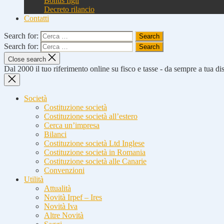
Bonus figli
Decreto rilancio
Contatti
Search for:
Search for:
Close search
Dal 2000 il tuo riferimento online su fisco e tasse - da sempre a tua d
Società
Costituzione società
Costituzione società all’estero
Cerca un’impresa
Bilanci
Costituzione società Ltd Inglese
Costituzione società in Romania
Costituzione società alle Canarie
Convenzioni
Utilità
Attualità
Novità Irpef – Ires
Novità Iva
Altre Novità