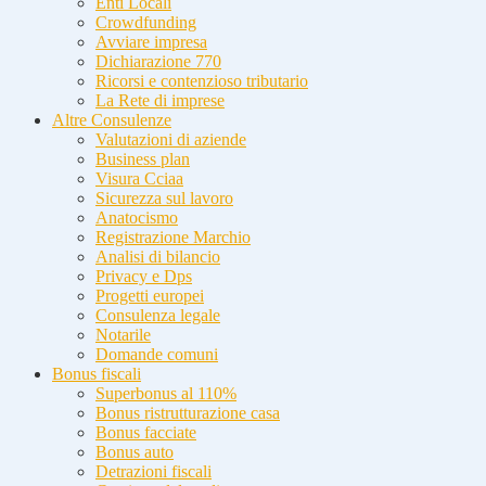
Enti Locali
Crowdfunding
Avviare impresa
Dichiarazione 770
Ricorsi e contenzioso tributario
La Rete di imprese
Altre Consulenze
Valutazioni di aziende
Business plan
Visura Cciaa
Sicurezza sul lavoro
Anatocismo
Registrazione Marchio
Analisi di bilancio
Privacy e Dps
Progetti europei
Consulenza legale
Notarile
Domande comuni
Bonus fiscali
Superbonus al 110%
Bonus ristrutturazione casa
Bonus facciate
Bonus auto
Detrazioni fiscali