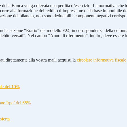
le della Banca venga rilevata una perdita d’esercizio. La normativa che 
ncorre alla formazione del reddito d’impresa, né della base imponibile de
zione del bilancio, non sono deducibili i componenti negativi corrisponde
to nella sezione “Erario” del modello F24, in corrispondenza della colonn
ebito versati”. Nel campo “Anno di riferimento”, inoltre, deve essere inse
ti direttamente alla vostra mail, acquisti la
circolare informativa fiscale
ale del 10%
ione Irpef del 65%
sferta