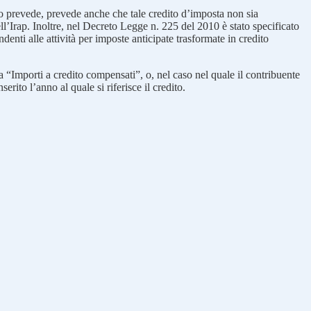
lo prevede, prevede anche che tale credito d’imposta non sia
ll’Irap. Inoltre, nel Decreto Legge n. 225 del 2010 è stato specificato
nti alle attività per imposte anticipate trasformate in credito
a “Importi a credito compensati”, o, nel caso nel quale il contribuente
rito l’anno al quale si riferisce il credito.