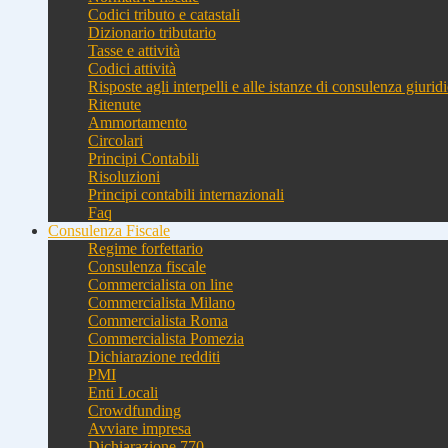
Codici tributo e catastali
Dizionario tributario
Tasse e attività
Codici attività
Risposte agli interpelli e alle istanze di consulenza giurid
Ritenute
Ammortamento
Circolari
Principi Contabili
Risoluzioni
Principi contabili internazionali
Faq
Consulenza Fiscale
Regime forfettario
Consulenza fiscale
Commercialista on line
Commercialista Milano
Commercialista Roma
Commercialista Pomezia
Dichiarazione redditi
PMI
Enti Locali
Crowdfunding
Avviare impresa
Dichiarazione 770