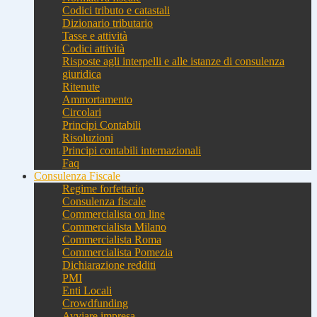
Codici tributo e catastali
Dizionario tributario
Tasse e attività
Codici attività
Risposte agli interpelli e alle istanze di consulenza
giuridica
Ritenute
Ammortamento
Circolari
Principi Contabili
Risoluzioni
Principi contabili internazionali
Faq
Consulenza Fiscale
Regime forfettario
Consulenza fiscale
Commercialista on line
Commercialista Milano
Commercialista Roma
Commercialista Pomezia
Dichiarazione redditi
PMI
Enti Locali
Crowdfunding
Avviare impresa