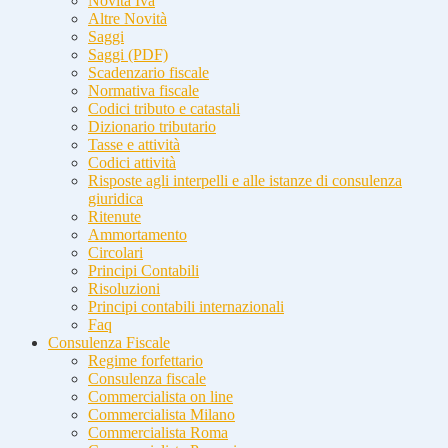
Novità Iva
Altre Novità
Saggi
Saggi (PDF)
Scadenzario fiscale
Normativa fiscale
Codici tributo e catastali
Dizionario tributario
Tasse e attività
Codici attività
Risposte agli interpelli e alle istanze di consulenza
giuridica
Ritenute
Ammortamento
Circolari
Principi Contabili
Risoluzioni
Principi contabili internazionali
Faq
Consulenza Fiscale
Regime forfettario
Consulenza fiscale
Commercialista on line
Commercialista Milano
Commercialista Roma