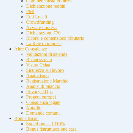
Commercialista Pomezia
Dichiarazione redditi
PMI
Enti Locali
Crowdfunding
Avviare impresa
Dichiarazione 770
Ricorsi e contenzioso tributario
La Rete di imprese
Altre Consulenze
Valutazioni di aziende
Business plan
Visura Cciaa
Sicurezza sul lavoro
Anatocismo
Registrazione Marchio
Analisi di bilancio
Privacy e Dps
Progetti europei
Consulenza legale
Notarile
Domande comuni
Bonus fiscali
Superbonus al 110%
Bonus ristrutturazione casa