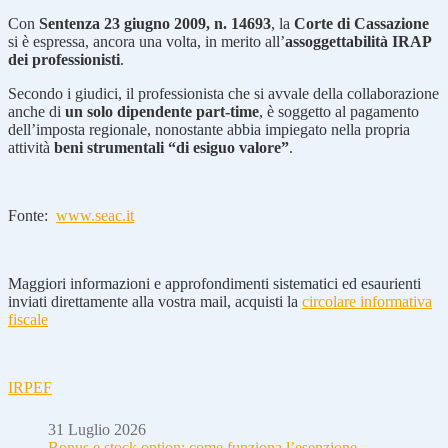
Con
Sentenza 23 giugno 2009, n. 14693
, la
Corte di Cassazione
si è espressa, ancora una volta, in merito all’
assoggettabilità IRAP
dei professionisti
.
Secondo i giudici, il professionista che si avvale della collaborazione
anche di
un solo dipendente part-time
, è soggetto al pagamento
dell’imposta regionale, nonostante abbia impiegato nella propria
attività
beni strumentali “di esiguo valore”
.
Fonte:
www.seac.it
Maggiori informazioni e approfondimenti sistematici ed esaurienti
inviati direttamente alla vostra mail, acquisti la
circolare informativa
fiscale
IRPEF
31 Luglio 2026
Bonus e stock option: come funziona l’esenzione