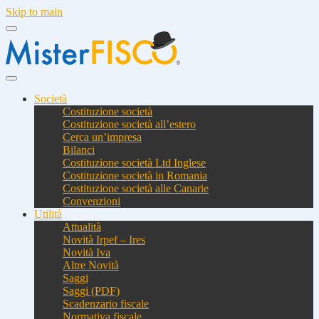
Skip to main
Società
Costituzione società
Costituzione società all’estero
Cerca un’impresa
Bilanci
Costituzione società Ltd Inglese
Costituzione società in Romania
Costituzione società alle Canarie
Convenzioni
Utilità
Attualità
Novità Irpef – Ires
Novità Iva
Altre Novità
Saggi
Saggi (PDF)
Scadenzario fiscale
Normativa fiscale