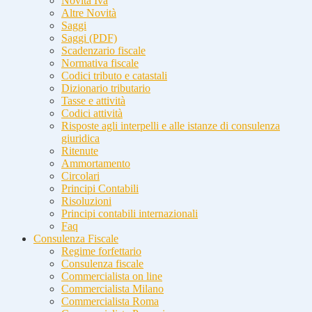
Novità Iva
Altre Novità
Saggi
Saggi (PDF)
Scadenzario fiscale
Normativa fiscale
Codici tributo e catastali
Dizionario tributario
Tasse e attività
Codici attività
Risposte agli interpelli e alle istanze di consulenza
giuridica
Ritenute
Ammortamento
Circolari
Principi Contabili
Risoluzioni
Principi contabili internazionali
Faq
Consulenza Fiscale
Regime forfettario
Consulenza fiscale
Commercialista on line
Commercialista Milano
Commercialista Roma