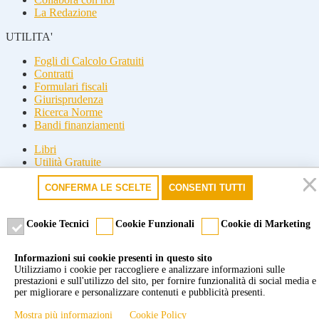
La Redazione
UTILITA'
Fogli di Calcolo Gratuiti
Contratti
Formulari fiscali
Giurisprudenza
Ricerca Norme
Bandi finanziamenti
Libri
Utilità Gratuite
Guide fiscali
CONFERMA LE SCELTE
CONSENTI TUTTI
Seguici
Seguici
Cookie Tecnici
Cookie Funzionali
Cookie di Marketing
© 2026 Misterfisco. Tutti i diritti sono riservati, è vietata anche la
Informazioni sui cookie presenti in questo sito
riproduzione parziale.
Utilizziamo i cookie per raccogliere e analizzare informazioni sulle
Marchio registrato dello Studio Commercialista Di Michele di Roma
prestazioni e sull'utilizzo del sito, per fornire funzionalità di social media e
e Milano. P.Iva 09277651007 -
Cookie policy
-
Privacy policy
per migliorare e personalizzare contenuti e pubblicità presenti.
Powered by Tun2U
Mostra più informazioni
Cookie Policy