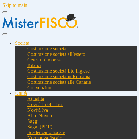
Skip to main
Società
Costituzione società
Costituzione società all’estero
Cerca un’impresa
Bilanci
Costituzione società Ltd Inglese
Costituzione società in Romania
Costituzione società alle Canarie
Convenzioni
Utilità
Attualità
Novità Irpef – Ires
Novità Iva
Altre Novità
Saggi
Saggi (PDF)
Scadenzario fiscale
Normativa fiscale