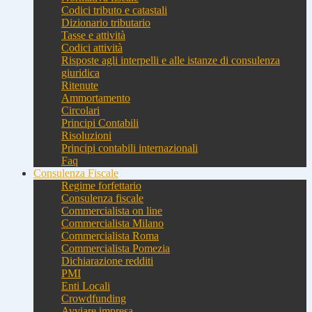
Codici tributo e catastali
Dizionario tributario
Tasse e attività
Codici attività
Risposte agli interpelli e alle istanze di consulenza
giuridica
Ritenute
Ammortamento
Circolari
Principi Contabili
Risoluzioni
Principi contabili internazionali
Faq
Consulenza Fiscale
Regime forfettario
Consulenza fiscale
Commercialista on line
Commercialista Milano
Commercialista Roma
Commercialista Pomezia
Dichiarazione redditi
PMI
Enti Locali
Crowdfunding
Avviare impresa