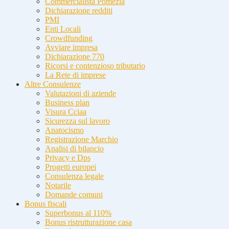
Commercialista Pomezia
Dichiarazione redditi
PMI
Enti Locali
Crowdfunding
Avviare impresa
Dichiarazione 770
Ricorsi e contenzioso tributario
La Rete di imprese
Altre Consulenze
Valutazioni di aziende
Business plan
Visura Cciaa
Sicurezza sul lavoro
Anatocismo
Registrazione Marchio
Analisi di bilancio
Privacy e Dps
Progetti europei
Consulenza legale
Notarile
Domande comuni
Bonus fiscali
Superbonus al 110%
Bonus ristrutturazione casa