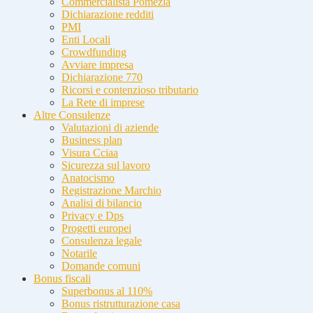
Commercialista Pomezia
Dichiarazione redditi
PMI
Enti Locali
Crowdfunding
Avviare impresa
Dichiarazione 770
Ricorsi e contenzioso tributario
La Rete di imprese
Altre Consulenze
Valutazioni di aziende
Business plan
Visura Cciaa
Sicurezza sul lavoro
Anatocismo
Registrazione Marchio
Analisi di bilancio
Privacy e Dps
Progetti europei
Consulenza legale
Notarile
Domande comuni
Bonus fiscali
Superbonus al 110%
Bonus ristrutturazione casa