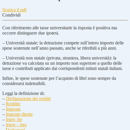
Scarica il pdf
Condividi
Con riferimento alle tasse universitarie la risposta è positiva ma
occorre distinguere due ipotesi.
– Università statale: la detrazione compete sull’intero importo delle
spese sostenute nell’anno passato, anche se riferibili a più anni.
– Università non statale (privata, straniera, libera università): la
detrazione va calcolata su un importo non superiore a quello delle
tasse e contributi applicato dai corrispondenti istituti statali italiani.
Infine, le spese sostenute per l’acquisto di libri sono sempre da
considerarsi indetraibili.
Leggi la definizione di:
–
Dichiarazione dei redditi
–
Reddito
–
Imposta
–
Imposte dirette
–
Irpef- Ire
–
Irpeg – Ires
–
Deduzioni