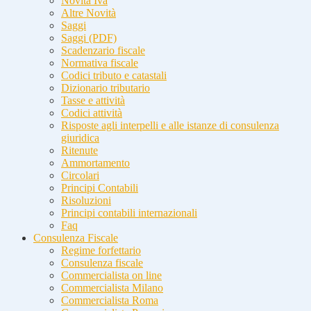
Novità Iva
Altre Novità
Saggi
Saggi (PDF)
Scadenzario fiscale
Normativa fiscale
Codici tributo e catastali
Dizionario tributario
Tasse e attività
Codici attività
Risposte agli interpelli e alle istanze di consulenza
giuridica
Ritenute
Ammortamento
Circolari
Principi Contabili
Risoluzioni
Principi contabili internazionali
Faq
Consulenza Fiscale
Regime forfettario
Consulenza fiscale
Commercialista on line
Commercialista Milano
Commercialista Roma