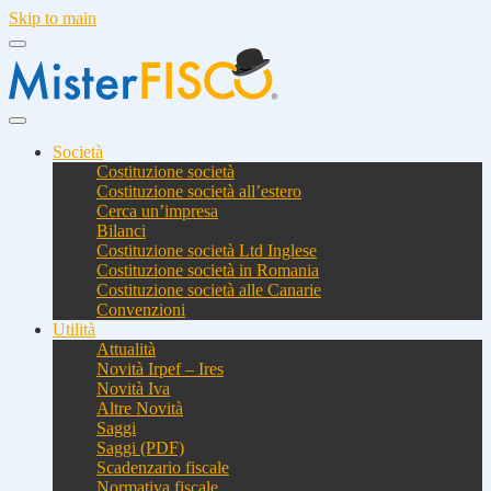
Skip to main
Società
Costituzione società
Costituzione società all’estero
Cerca un’impresa
Bilanci
Costituzione società Ltd Inglese
Costituzione società in Romania
Costituzione società alle Canarie
Convenzioni
Utilità
Attualità
Novità Irpef – Ires
Novità Iva
Altre Novità
Saggi
Saggi (PDF)
Scadenzario fiscale
Normativa fiscale