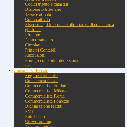
Codici tributo e catastali
Dizionario tributario
Tasse e attività
Codici attività
Risposte agli interpelli e alle istanze di consulenza
giuridica
Ritenute
Ammortamento
Circolari
Principi Contabili
Risoluzioni
Principi contabili internazionali
Faq
Consulenza Fiscale
Regime forfettario
Consulenza fiscale
Commercialista on line
Commercialista Milano
Commercialista Roma
Commercialista Pomezia
Dichiarazione redditi
PMI
Enti Locali
Crowdfunding
Avviare impresa