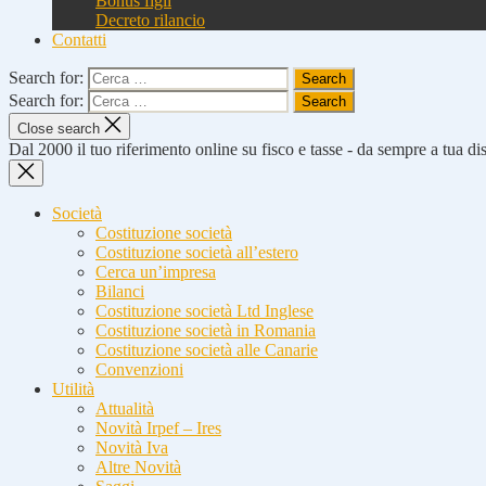
Bonus figli
Decreto rilancio
Contatti
Search for:
Search for:
Close search
Dal 2000 il tuo riferimento online su fisco e tasse - da sempre a tua d
Società
Costituzione società
Costituzione società all’estero
Cerca un’impresa
Bilanci
Costituzione società Ltd Inglese
Costituzione società in Romania
Costituzione società alle Canarie
Convenzioni
Utilità
Attualità
Novità Irpef – Ires
Novità Iva
Altre Novità