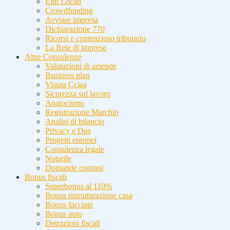
Enti Locali
Crowdfunding
Avviare impresa
Dichiarazione 770
Ricorsi e contenzioso tributario
La Rete di imprese
Altre Consulenze
Valutazioni di aziende
Business plan
Visura Cciaa
Sicurezza sul lavoro
Anatocismo
Registrazione Marchio
Analisi di bilancio
Privacy e Dps
Progetti europei
Consulenza legale
Notarile
Domande comuni
Bonus fiscali
Superbonus al 110%
Bonus ristrutturazione casa
Bonus facciate
Bonus auto
Detrazioni fiscali