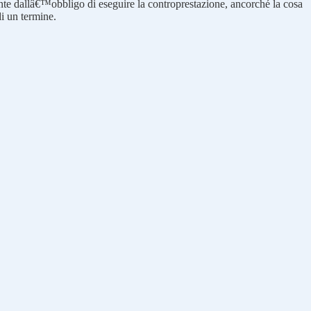
rente dallâ€™obbligo di eseguire la controprestazione, ancorché la cosa
di un termine.