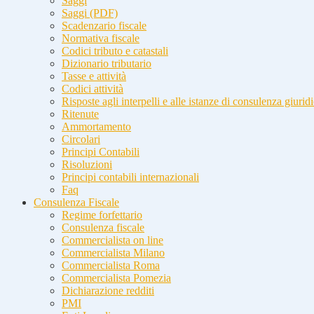
Saggi
Saggi (PDF)
Scadenzario fiscale
Normativa fiscale
Codici tributo e catastali
Dizionario tributario
Tasse e attività
Codici attività
Risposte agli interpelli e alle istanze di consulenza giurid
Ritenute
Ammortamento
Circolari
Principi Contabili
Risoluzioni
Principi contabili internazionali
Faq
Consulenza Fiscale
Regime forfettario
Consulenza fiscale
Commercialista on line
Commercialista Milano
Commercialista Roma
Commercialista Pomezia
Dichiarazione redditi
PMI