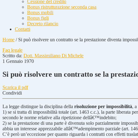
Cessione del credito
Bonus ristrutturazione seconda casa
Bonus mobili
Bonus figli
Decreto rilancio
Contatti
Home
/
Si può risolvere un contratto se la prestazione diventa impossi
Faq legale
Scritto da:
Dott. Massimiliano Di Michele
1 Gennaio 1970
Si può risolvere un contratto se la prestaz
Scarica il pdf
Condividi
La legge distingue la disciplina della
risoluzione per impossibilità
, a
1) se si tratta di impossibilità totale (art. 1463 c.c.), la parte liberat
secondo le norme relative alla ripetizione dellâ€™indebito;
2) se la prestazione di una parte è divenuta solo parzialmente impossib
abbia un interesse apprezzabile allâ€™adempimento parziale (art. 1464
C’è però un’eccezione per quanto riguarda i contratti con effetti traslati