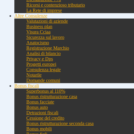
Ricorsi e contenzioso tributario
La Rete di imprese
Altre Consulenze
Valutazioni di aziende
Business plan
Visura Cciaa
Sicurezza sul lavoro
Anatocismo
Registrazione Marchio
Analisi di bilancio
Privacy e Dps
Progetti europei
Consulenza legale
Notarile
Domande comuni
Bonus fiscali
Superbonus al 110%
Bonus ristrutturazione casa
Bonus facciate
Bonus auto
Detrazioni fiscali
Cessione del credito
Bonus ristrutturazione seconda casa
Bonus mobili