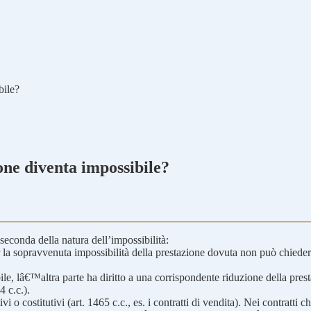
bile?
ione diventa impossibile?
 seconda della natura dell’impossibilità:
a per la sopravvenuta impossibilità della prestazione dovuta non può chiede
ile, lâ€™altra parte ha diritto a una corrispondente riduzione della pre
 c.c.).
vi o costitutivi (art. 1465 c.c., es. i contratti di vendita). Nei contratti