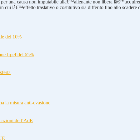
a cosa per una causa non imputabile allâ€™alienante non libera lâ€™acqui
n cui lâ€™effetto traslativo o costitutivo sia differito fino allo scadere 
ale del 10%
ione Irpef del 65%
sferta
a la misura anti-evasione
cazioni dell’AdE
-UE