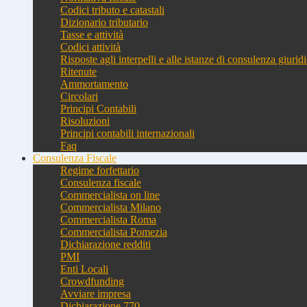
Codici tributo e catastali
Dizionario tributario
Tasse e attività
Codici attività
Risposte agli interpelli e alle istanze di consulenza giurid
Ritenute
Ammortamento
Circolari
Principi Contabili
Risoluzioni
Principi contabili internazionali
Faq
Consulenza Fiscale
Regime forfettario
Consulenza fiscale
Commercialista on line
Commercialista Milano
Commercialista Roma
Commercialista Pomezia
Dichiarazione redditi
PMI
Enti Locali
Crowdfunding
Avviare impresa
Dichiarazione 770