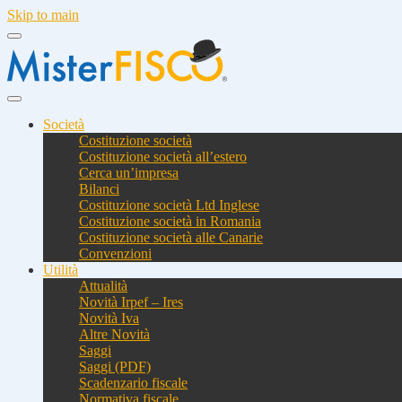
Skip to main
Società
Costituzione società
Costituzione società all’estero
Cerca un’impresa
Bilanci
Costituzione società Ltd Inglese
Costituzione società in Romania
Costituzione società alle Canarie
Convenzioni
Utilità
Attualità
Novità Irpef – Ires
Novità Iva
Altre Novità
Saggi
Saggi (PDF)
Scadenzario fiscale
Normativa fiscale