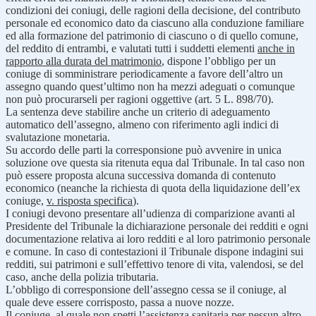
condizioni dei coniugi, delle ragioni della decisione, del contributo
personale ed economico dato da ciascuno alla conduzione familiare
ed alla formazione del patrimonio di ciascuno o di quello comune,
del reddito di entrambi, e valutati tutti i suddetti elementi
anche in
rapporto alla durata del matrimonio
, dispone l’obbligo per un
coniuge di somministrare periodicamente a favore dell’altro un
assegno quando quest’ultimo non ha mezzi adeguati o comunque
non può procurarseli per ragioni oggettive (art. 5 L. 898/70).
La sentenza deve stabilire anche un criterio di adeguamento
automatico dell’assegno, almeno con riferimento agli indici di
svalutazione monetaria.
Su accordo delle parti la corresponsione può avvenire in unica
soluzione ove questa sia ritenuta equa dal Tribunale. In tal caso non
può essere proposta alcuna successiva domanda di contenuto
economico (neanche la richiesta di quota della liquidazione dell’ex
coniuge,
v. risposta specifica
).
I coniugi devono presentare all’udienza di comparizione avanti al
Presidente del Tribunale la dichiarazione personale dei redditi e ogni
documentazione relativa ai loro redditi e al loro patrimonio personale
e comune. In caso di contestazioni il Tribunale dispone indagini sui
redditi, sui patrimoni e sull’effettivo tenore di vita, valendosi, se del
caso, anche della polizia tributaria.
L’obbligo di corresponsione dell’assegno cessa se il coniuge, al
quale deve essere corrisposto, passa a nuove nozze.
Il coniuge, al quale non spetti l’assistenza sanitaria per nessun altro