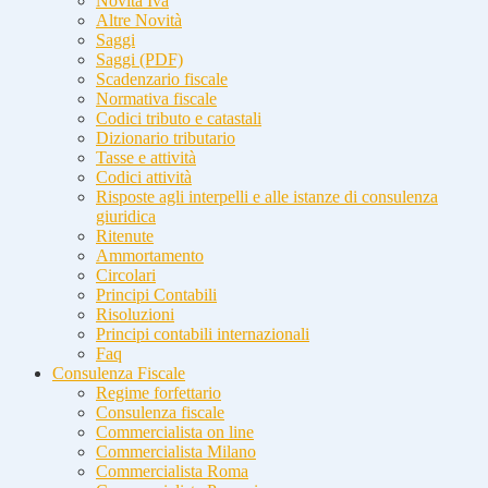
Novità Iva
Altre Novità
Saggi
Saggi (PDF)
Scadenzario fiscale
Normativa fiscale
Codici tributo e catastali
Dizionario tributario
Tasse e attività
Codici attività
Risposte agli interpelli e alle istanze di consulenza
giuridica
Ritenute
Ammortamento
Circolari
Principi Contabili
Risoluzioni
Principi contabili internazionali
Faq
Consulenza Fiscale
Regime forfettario
Consulenza fiscale
Commercialista on line
Commercialista Milano
Commercialista Roma