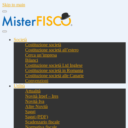
Skip to main
Società
Costituzione società
Costituzione società all’estero
Cerca un’impresa
Bilanci
Costituzione società Ltd Inglese
Costituzione società in Romania
Costituzione società alle Canarie
Convenzioni
Utilità
Attualità
Novità Irpef – Ires
Novità Iva
Altre Novità
Saggi
Saggi (PDF)
Scadenzario fiscale
Normativa fiscale