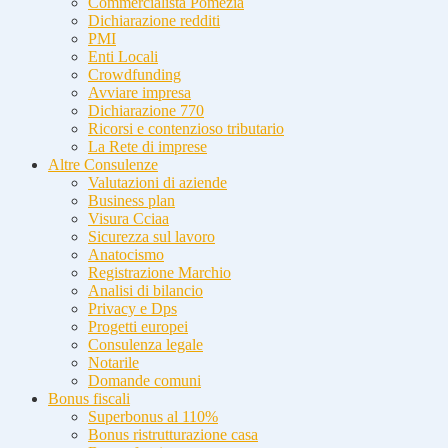
Commercialista Pomezia
Dichiarazione redditi
PMI
Enti Locali
Crowdfunding
Avviare impresa
Dichiarazione 770
Ricorsi e contenzioso tributario
La Rete di imprese
Altre Consulenze
Valutazioni di aziende
Business plan
Visura Cciaa
Sicurezza sul lavoro
Anatocismo
Registrazione Marchio
Analisi di bilancio
Privacy e Dps
Progetti europei
Consulenza legale
Notarile
Domande comuni
Bonus fiscali
Superbonus al 110%
Bonus ristrutturazione casa