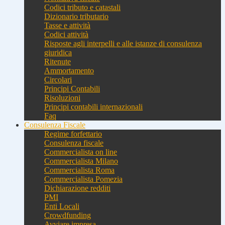
Codici tributo e catastali
Dizionario tributario
Tasse e attività
Codici attività
Risposte agli interpelli e alle istanze di consulenza
giuridica
Ritenute
Ammortamento
Circolari
Principi Contabili
Risoluzioni
Principi contabili internazionali
Faq
Consulenza Fiscale
Regime forfettario
Consulenza fiscale
Commercialista on line
Commercialista Milano
Commercialista Roma
Commercialista Pomezia
Dichiarazione redditi
PMI
Enti Locali
Crowdfunding
Avviare impresa