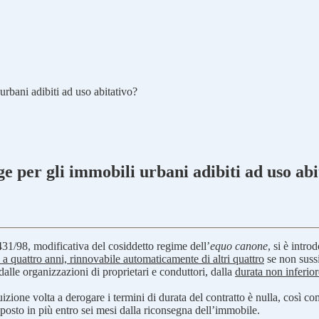
urbani adibiti ad uso abitativo?
ge per gli immobili urbani adibiti ad uso ab
431/98, modificativa del cosiddetto regime dell’
equo canone
, si è intro
 a quattro anni, rinnovabile automaticamente di altri quattro
se non sussi
 dalle organizzazioni di proprietari e conduttori, dalla
durata non inferiore
ttuizione volta a derogare i termini di durata del contratto è nulla, cos
sposto in più entro sei mesi dalla riconsegna dell’immobile.