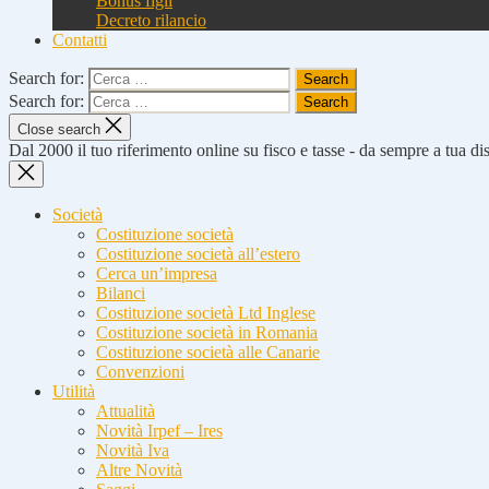
Bonus figli
Decreto rilancio
Contatti
Search for:
Search for:
Close search
Dal 2000 il tuo riferimento online su fisco e tasse - da sempre a tua d
Società
Costituzione società
Costituzione società all’estero
Cerca un’impresa
Bilanci
Costituzione società Ltd Inglese
Costituzione società in Romania
Costituzione società alle Canarie
Convenzioni
Utilità
Attualità
Novità Irpef – Ires
Novità Iva
Altre Novità