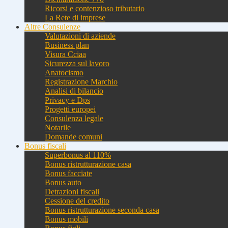
Ricorsi e contenzioso tributario
La Rete di imprese
Altre Consulenze
Valutazioni di aziende
Business plan
Visura Cciaa
Sicurezza sul lavoro
Anatocismo
Registrazione Marchio
Analisi di bilancio
Privacy e Dps
Progetti europei
Consulenza legale
Notarile
Domande comuni
Bonus fiscali
Superbonus al 110%
Bonus ristrutturazione casa
Bonus facciate
Bonus auto
Detrazioni fiscali
Cessione del credito
Bonus ristrutturazione seconda casa
Bonus mobili