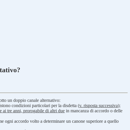
itativo?
dotto un doppio canale alternativo:
stono condizioni particolari per la disdetta (
v. risposta successiva
);
 ai tre anni, prorogabile di altri due
in mancanza di accordo o delle
ì come ogni accordo volto a determinare un canone superiore a quello