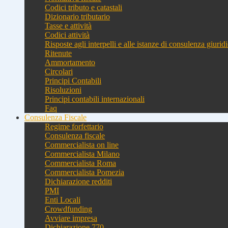
Codici tributo e catastali
Dizionario tributario
Tasse e attività
Codici attività
Risposte agli interpelli e alle istanze di consulenza giurid
Ritenute
Ammortamento
Circolari
Principi Contabili
Risoluzioni
Principi contabili internazionali
Faq
Consulenza Fiscale
Regime forfettario
Consulenza fiscale
Commercialista on line
Commercialista Milano
Commercialista Roma
Commercialista Pomezia
Dichiarazione redditi
PMI
Enti Locali
Crowdfunding
Avviare impresa
Dichiarazione 770