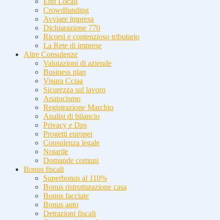
Enti Locali
Crowdfunding
Avviare impresa
Dichiarazione 770
Ricorsi e contenzioso tributario
La Rete di imprese
Altre Consulenze
Valutazioni di aziende
Business plan
Visura Cciaa
Sicurezza sul lavoro
Anatocismo
Registrazione Marchio
Analisi di bilancio
Privacy e Dps
Progetti europei
Consulenza legale
Notarile
Domande comuni
Bonus fiscali
Superbonus al 110%
Bonus ristrutturazione casa
Bonus facciate
Bonus auto
Detrazioni fiscali