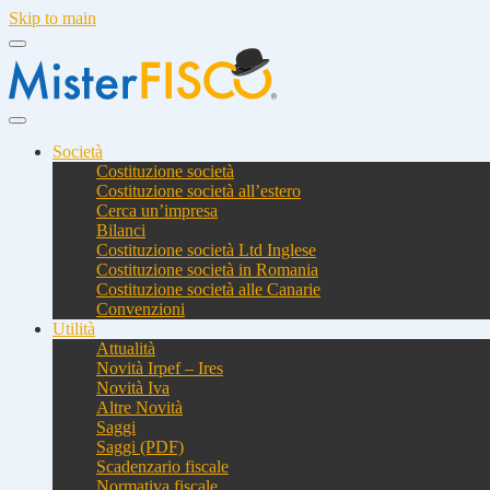
Skip to main
Società
Costituzione società
Costituzione società all’estero
Cerca un’impresa
Bilanci
Costituzione società Ltd Inglese
Costituzione società in Romania
Costituzione società alle Canarie
Convenzioni
Utilità
Attualità
Novità Irpef – Ires
Novità Iva
Altre Novità
Saggi
Saggi (PDF)
Scadenzario fiscale
Normativa fiscale