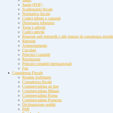
Saggi
Saggi (PDF)
Scadenzario fiscale
Normativa fiscale
Codici tributo e catastali
Dizionario tributario
Tasse e attività
Codici attività
Risposte agli interpelli e alle istanze di consulenza giurid
Ritenute
Ammortamento
Circolari
Principi Contabili
Risoluzioni
Principi contabili internazionali
Faq
Consulenza Fiscale
Regime forfettario
Consulenza fiscale
Commercialista on line
Commercialista Milano
Commercialista Roma
Commercialista Pomezia
Dichiarazione redditi
PMI