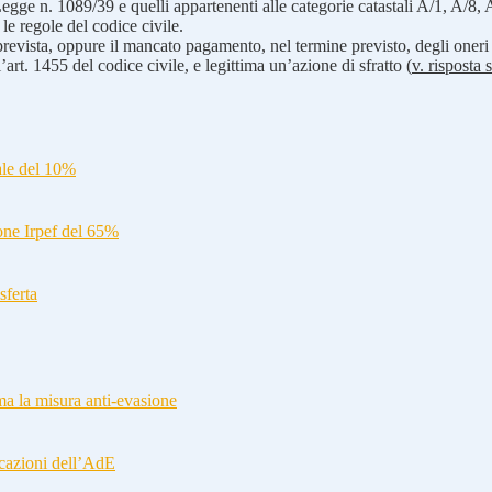
gge n. 1089/39 e quelli appartenenti alle categorie catastali A/1, A/8, A/9 
 le regole del codice civile.
revista, oppure il mancato pagamento, nel termine previsto, degli oneri
’art. 1455 del codice civile, e legittima un’azione di sfratto (
v. risposta 
ale del 10%
ione Irpef del 65%
sferta
a la misura anti-evasione
cazioni dell’AdE