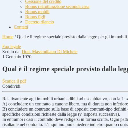
Cessione del credito
Bonus ristrutturazione seconda casa
Bonus mobili
Bonus figli
Decreto rilancio
Contatti
Home
/
Qual è il regime speciale previsto dalla legge per gli immobili 
Faq legale
Scritto da:
Dott. Massimiliano Di Michele
1 Gennaio 1970
Qual è il regime speciale previsto dalla leg
Scarica il pdf
Condividi
Relativamente agli immobili urbani adibiti ad uso abitativo, con la L. 
A) concludere un contratto a canone libero, ma di
durata non inferiore
B) concludere un contratto sulla base di appositi contratti-tipo definiti
specifiche condizioni richieste dalla legge (
v. risposta successiva
).
In entrambi i casi il contratto deve redigersi in forma scritta. Ogni pa
risultante nel contratto. L’inquilino può chiedere indietro quanto corri