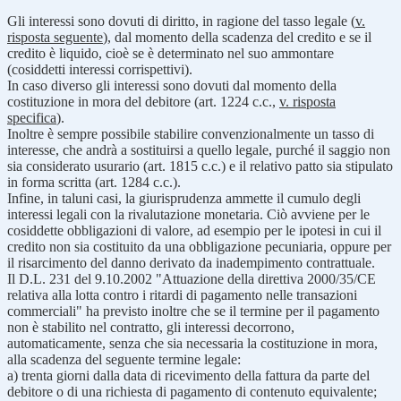
Gli interessi sono dovuti di diritto, in ragione del tasso legale (
v.
risposta seguente
), dal momento della scadenza del credito e se il
credito è liquido, cioè se è determinato nel suo ammontare
(cosiddetti interessi corrispettivi).
In caso diverso gli interessi sono dovuti dal momento della
costituzione in mora del debitore (art. 1224 c.c.,
v. risposta
specifica
).
Inoltre è sempre possibile stabilire convenzionalmente un tasso di
interesse, che andrà a sostituirsi a quello legale, purché il saggio non
sia considerato usurario (art. 1815 c.c.) e il relativo patto sia stipulato
in forma scritta (art. 1284 c.c.).
Infine, in taluni casi, la giurisprudenza ammette il cumulo degli
interessi legali con la rivalutazione monetaria. Ciò avviene per le
cosiddette obbligazioni di valore, ad esempio per le ipotesi in cui il
credito non sia costituito da una obbligazione pecuniaria, oppure per
il risarcimento del danno derivato da inadempimento contrattuale.
Il D.L. 231 del 9.10.2002 "Attuazione della direttiva 2000/35/CE
relativa alla lotta contro i ritardi di pagamento nelle transazioni
commerciali" ha previsto inoltre che se il termine per il pagamento
non è stabilito nel contratto, gli interessi decorrono,
automaticamente, senza che sia necessaria la costituzione in mora,
alla scadenza del seguente termine legale:
a) trenta giorni dalla data di ricevimento della fattura da parte del
debitore o di una richiesta di pagamento di contenuto equivalente;