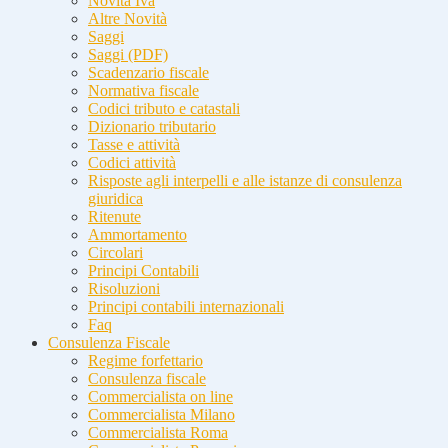
Novità Iva
Altre Novità
Saggi
Saggi (PDF)
Scadenzario fiscale
Normativa fiscale
Codici tributo e catastali
Dizionario tributario
Tasse e attività
Codici attività
Risposte agli interpelli e alle istanze di consulenza
giuridica
Ritenute
Ammortamento
Circolari
Principi Contabili
Risoluzioni
Principi contabili internazionali
Faq
Consulenza Fiscale
Regime forfettario
Consulenza fiscale
Commercialista on line
Commercialista Milano
Commercialista Roma