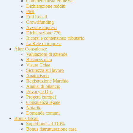
Commercialista Pomezia
Dichiarazione redditi
PMI
Enti Locali
Crowdfunding
Avviare impresa
Dichiarazione 770
Ricorsi e contenzioso tributario
La Rete di imprese
Altre Consulenze
Valutazioni di aziende
Business plan
Visura Cciaa
Sicurezza sul lavoro
Anatocismo
Registrazione Marchio
Analisi di bilancio
Privacy e Dps
Progetti europei
Consulenza legale
Notarile
Domande comuni
Bonus fiscali
Superbonus al 110%
Bonus ristrutturazione casa