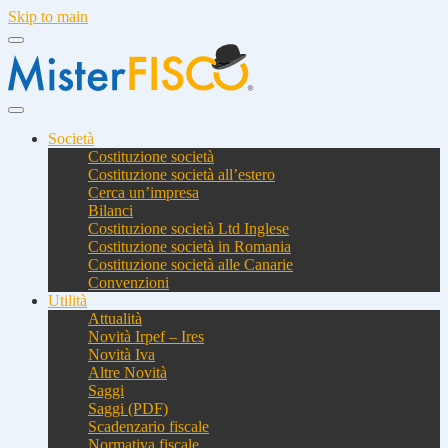
Skip to main
Società
Costituzione società
Costituzione società all’estero
Cerca un’impresa
Bilanci
Costituzione società Ltd Inglese
Costituzione società in Romania
Costituzione società alle Canarie
Convenzioni
Utilità
Attualità
Novità Irpef – Ires
Novità Iva
Altre Novità
Saggi
Saggi (PDF)
Scadenzario fiscale
Normativa fiscale