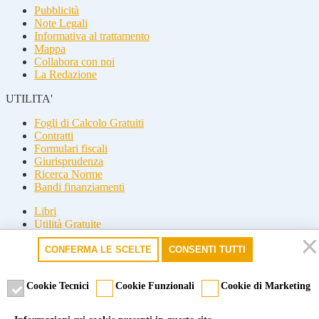
Pubblicità
Note Legali
Informativa al trattamento
Mappa
Collabora con noi
La Redazione
UTILITA'
Fogli di Calcolo Gratuiti
Contratti
Formulari fiscali
Giurisprudenza
Ricerca Norme
Bandi finanziamenti
Libri
Utilità Gratuite
Guide fiscali
CONFERMA LE SCELTE
CONSENTI TUTTI
Seguici
Seguici
Cookie Tecnici
Cookie Funzionali
Cookie di Marketing
© 2026 Misterfisco. Tutti i diritti sono riservati, è vietata anche la