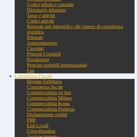
Codici tributo e catastali
Dizionario tributario
Tasse e attività
Codici attività
Risposte agli interpelli e alle istanze di consulenza
giuridica
Ritenute
Ammortamento
Circolari
Principi Contabili
Risoluzioni
Principi contabili internazionali
Faq
Consulenza Fiscale
Regime forfettario
Consulenza fiscale
Commercialista on line
Commercialista Milano
Commercialista Roma
Commercialista Pomezia
Dichiarazione redditi
PMI
Enti Locali
Crowdfunding
Avviare impresa