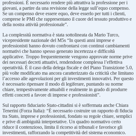
professioni. È necessario rendere più attrattiva la professione per i
giovani, a partire da una revisione della legge sull’equo compenso.
Se un compenso deve essere equo, deve esserlo per tutti i clienti,
comprese le PMI che rappresentano il cuore del tessuto produttivo e
della nostra attività professionale”.
La complessità normativa è stata sottolineata da Mario Turco,
vicepresidente nazionale del M5s “In questi anni imprese e
professionisti hanno dovuto confrontarsi con continui cambiamenti
normativi che hanno spesso generato incertezza e difficoltà
applicative. Troppo frequentemente vengono approvate norme prive
dei necessari decreti attuativi, rendendone complessa l’effettiva
operatività. È il caso della delega fiscale e del Piano Transizione 5.0,
più volte modificato ma ancora caratterizzato da criticità che limitano
l’accesso alle agevolazioni per gli investimenti innovativi. Per questo
è necessario ripensare il modo di legiferare, puntando su norme
chiare, tempestivamente attuabili e realmente in grado di produrre
effetti concreti a favore di imprese e professionisti”.
Sul rapporto fiduciario Stato-cittadini si è soffermata anche Chiara
Tenerini (Forza Italia): “È necessario costruire un rapporto di fiducia
tra Stato, imprese e professionisti, fondato su regole chiare, semplici
e prive di ambiguità interpretative. Un quadro normativo certo
riduce il contenzioso, limita il ricorso ai tribunali e favorisce gli
investimenti, rafforzando la competitività del sistema economico.