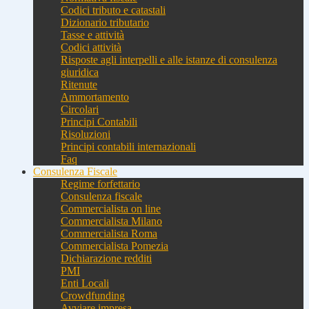
Codici tributo e catastali
Dizionario tributario
Tasse e attività
Codici attività
Risposte agli interpelli e alle istanze di consulenza
giuridica
Ritenute
Ammortamento
Circolari
Principi Contabili
Risoluzioni
Principi contabili internazionali
Faq
Consulenza Fiscale
Regime forfettario
Consulenza fiscale
Commercialista on line
Commercialista Milano
Commercialista Roma
Commercialista Pomezia
Dichiarazione redditi
PMI
Enti Locali
Crowdfunding
Avviare impresa