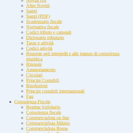
Novità Iva
Altre Novità
Saggi
Saggi (PDF)
Scadenzario fiscale
Normativa fiscale
Codici tributo e catastali
Dizionario tributario
Tasse e attività
Codici attività
Risposte agli interpelli e alle istanze di consulenza
giuridica
Ritenute
Ammortamento
Circolari
Principi Contabili
Risoluzioni
Principi contabili internazionali
Faq
Consulenza Fiscale
Regime forfettario
Consulenza fiscale
Commercialista on line
Commercialista Milano
Commercialista Roma