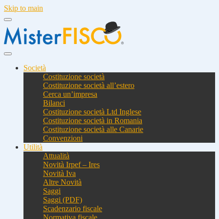
Skip to main
Società
Costituzione società
Costituzione società all’estero
Cerca un’impresa
Bilanci
Costituzione società Ltd Inglese
Costituzione società in Romania
Costituzione società alle Canarie
Convenzioni
Utilità
Attualità
Novità Irpef – Ires
Novità Iva
Altre Novità
Saggi
Saggi (PDF)
Scadenzario fiscale
Normativa fiscale