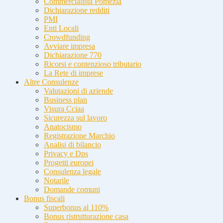
Commercialista Pomezia
Dichiarazione redditi
PMI
Enti Locali
Crowdfunding
Avviare impresa
Dichiarazione 770
Ricorsi e contenzioso tributario
La Rete di imprese
Altre Consulenze
Valutazioni di aziende
Business plan
Visura Cciaa
Sicurezza sul lavoro
Anatocismo
Registrazione Marchio
Analisi di bilancio
Privacy e Dps
Progetti europei
Consulenza legale
Notarile
Domande comuni
Bonus fiscali
Superbonus al 110%
Bonus ristrutturazione casa