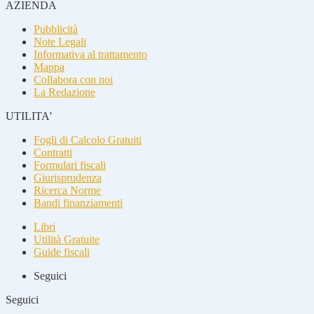
AZIENDA
Pubblicità
Note Legali
Informativa al trattamento
Mappa
Collabora con noi
La Redazione
UTILITA'
Fogli di Calcolo Gratuiti
Contratti
Formulari fiscali
Giurisprudenza
Ricerca Norme
Bandi finanziamenti
Libri
Utilità Gratuite
Guide fiscali
Seguici
Seguici