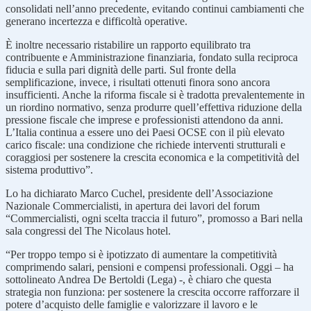
consolidati nell’anno precedente, evitando continui cambiamenti che
generano incertezza e difficoltà operative.
È inoltre necessario ristabilire un rapporto equilibrato tra
contribuente e Amministrazione finanziaria, fondato sulla reciproca
fiducia e sulla pari dignità delle parti. Sul fronte della
semplificazione, invece, i risultati ottenuti finora sono ancora
insufficienti. Anche la riforma fiscale si è tradotta prevalentemente in
un riordino normativo, senza produrre quell’effettiva riduzione della
pressione fiscale che imprese e professionisti attendono da anni.
L’Italia continua a essere uno dei Paesi OCSE con il più elevato
carico fiscale: una condizione che richiede interventi strutturali e
coraggiosi per sostenere la crescita economica e la competitività del
sistema produttivo”.
Lo ha dichiarato Marco Cuchel, presidente dell’Associazione
Nazionale Commercialisti, in apertura dei lavori del forum
“Commercialisti, ogni scelta traccia il futuro”, promosso a Bari nella
sala congressi del The Nicolaus hotel.
“Per troppo tempo si è ipotizzato di aumentare la competitività
comprimendo salari, pensioni e compensi professionali. Oggi – ha
sottolineato Andrea De Bertoldi (Lega) -, è chiaro che questa
strategia non funziona: per sostenere la crescita occorre rafforzare il
potere d’acquisto delle famiglie e valorizzare il lavoro e le