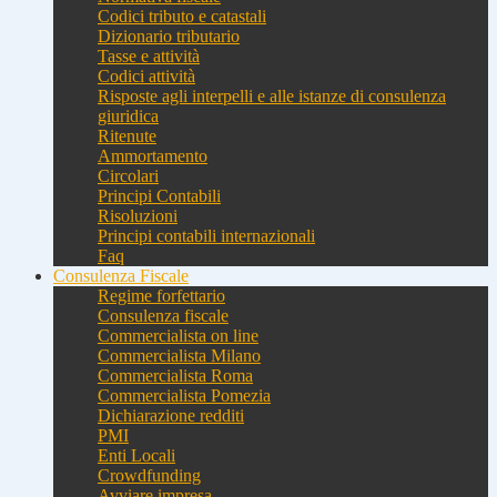
Codici tributo e catastali
Dizionario tributario
Tasse e attività
Codici attività
Risposte agli interpelli e alle istanze di consulenza
giuridica
Ritenute
Ammortamento
Circolari
Principi Contabili
Risoluzioni
Principi contabili internazionali
Faq
Consulenza Fiscale
Regime forfettario
Consulenza fiscale
Commercialista on line
Commercialista Milano
Commercialista Roma
Commercialista Pomezia
Dichiarazione redditi
PMI
Enti Locali
Crowdfunding
Avviare impresa