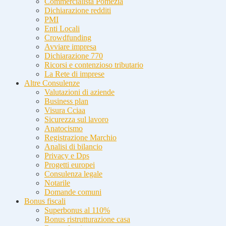
Commercialista Pomezia
Dichiarazione redditi
PMI
Enti Locali
Crowdfunding
Avviare impresa
Dichiarazione 770
Ricorsi e contenzioso tributario
La Rete di imprese
Altre Consulenze
Valutazioni di aziende
Business plan
Visura Cciaa
Sicurezza sul lavoro
Anatocismo
Registrazione Marchio
Analisi di bilancio
Privacy e Dps
Progetti europei
Consulenza legale
Notarile
Domande comuni
Bonus fiscali
Superbonus al 110%
Bonus ristrutturazione casa