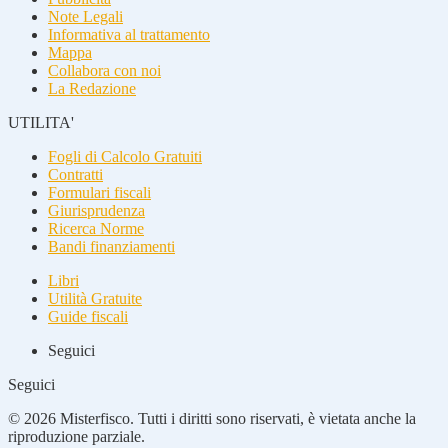
Note Legali
Informativa al trattamento
Mappa
Collabora con noi
La Redazione
UTILITA'
Fogli di Calcolo Gratuiti
Contratti
Formulari fiscali
Giurisprudenza
Ricerca Norme
Bandi finanziamenti
Libri
Utilità Gratuite
Guide fiscali
Seguici
Seguici
© 2026 Misterfisco. Tutti i diritti sono riservati, è vietata anche la
riproduzione parziale.