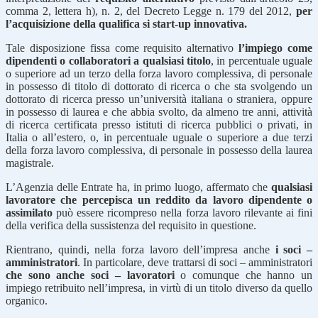
comma 2, lettera h), n. 2, del Decreto Legge n. 179 del 2012,
per
l’acquisizione della qualifica si start-up innovativa.
Tale disposizione fissa come requisito alternativo
l’impiego come
dipendenti o collaboratori a qualsiasi titolo
, in percentuale uguale
o superiore ad un terzo della forza lavoro complessiva, di personale
in possesso di titolo di dottorato di ricerca o che sta svolgendo un
dottorato di ricerca presso un’università italiana o straniera, oppure
in possesso di laurea e che abbia svolto, da almeno tre anni, attività
di ricerca certificata presso istituti di ricerca pubblici o privati, in
Italia o all’estero, o, in percentuale uguale o superiore a due terzi
della forza lavoro complessiva, di personale in possesso della laurea
magistrale.
L’Agenzia delle Entrate ha, in primo luogo, affermato che
qualsiasi
lavoratore che percepisca un reddito da lavoro dipendente o
assimilato
può essere ricompreso nella forza lavoro rilevante ai fini
della verifica della sussistenza del requisito in questione.
Rientrano, quindi, nella forza lavoro dell’impresa anche
i soci –
amministratori
. In particolare, deve trattarsi di soci – amministratori
che sono anche soci – lavoratori
o comunque che hanno un
impiego retribuito nell’impresa, in virtù di un titolo diverso da quello
organico.