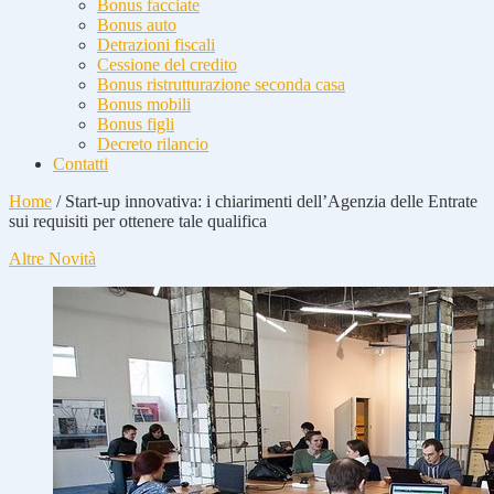
Bonus facciate
Bonus auto
Detrazioni fiscali
Cessione del credito
Bonus ristrutturazione seconda casa
Bonus mobili
Bonus figli
Decreto rilancio
Contatti
Home
/
Start-up innovativa: i chiarimenti dell’Agenzia delle Entrate
sui requisiti per ottenere tale qualifica
Altre Novità