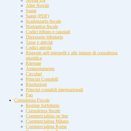
Novità Iva
Altre Novità
Saggi
Saggi (PDF)
Scadenzario fiscale
Normativa fiscale
Codici tributo e catastali
Dizionario tributario
Tasse e attività
Codici attività
Risposte agli interpelli e alle istanze di consulenza
giuridica
Ritenute
Ammortamento
Circolari
Principi Contabili
Risoluzioni
Principi contabili internazionali
Faq
Consulenza Fiscale
Regime forfettario
Consulenza fiscale
Commercialista on line
Commercialista Milano
Commercialista Roma