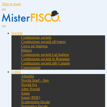
Skip to main
Società
Costituzione società
Costituzione società all’estero
Cerca un’impresa
Bilanci
Costituzione società Ltd Inglese
Costituzione società in Romania
Costituzione società alle Canarie
Convenzioni
Utilità
Attualità
Novità Irpef – Ires
Novità Iva
Altre Novità
Saggi
Saggi (PDF)
Scadenzario fiscale
Normativa fiscale