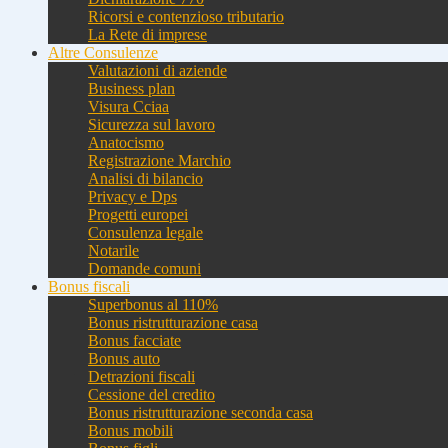
Ricorsi e contenzioso tributario
La Rete di imprese
Altre Consulenze
Valutazioni di aziende
Business plan
Visura Cciaa
Sicurezza sul lavoro
Anatocismo
Registrazione Marchio
Analisi di bilancio
Privacy e Dps
Progetti europei
Consulenza legale
Notarile
Domande comuni
Bonus fiscali
Superbonus al 110%
Bonus ristrutturazione casa
Bonus facciate
Bonus auto
Detrazioni fiscali
Cessione del credito
Bonus ristrutturazione seconda casa
Bonus mobili