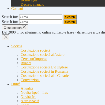
Bonus figli
Decreto rilancio
Contatti
Search for:
Search for:
Close search
Dal 2000 il tuo riferimento online su fisco e tasse - da sempre a tua d
Società
Costituzione società
Costituzione società all’estero
Cerca un’impresa
Bilanci
Costituzione società Ltd Inglese
Costituzione società in Romania
Costituzione società alle Canarie
Convenzioni
Utilità
Attualità
Novità Irpef – Ires
Novità Iva
Altre Novità