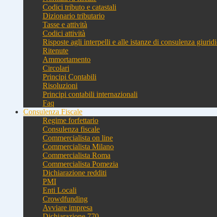
Codici tributo e catastali
Dizionario tributario
Tasse e attività
Codici attività
Risposte agli interpelli e alle istanze di consulenza giurid
Ritenute
Ammortamento
Circolari
Principi Contabili
Risoluzioni
Principi contabili internazionali
Faq
Consulenza Fiscale
Regime forfettario
Consulenza fiscale
Commercialista on line
Commercialista Milano
Commercialista Roma
Commercialista Pomezia
Dichiarazione redditi
PMI
Enti Locali
Crowdfunding
Avviare impresa
Dichiarazione 770