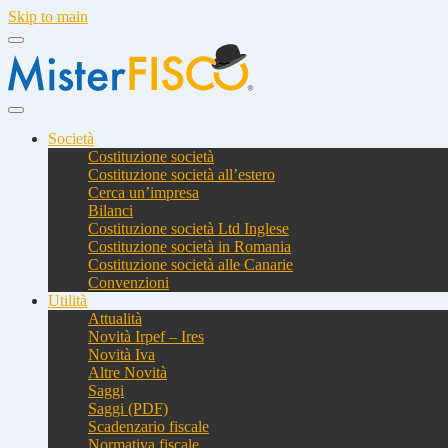
Skip to main
Società
Costituzione società
Costituzione società all’estero
Cerca un’impresa
Bilanci
Costituzione società Ltd Inglese
Costituzione società in Romania
Costituzione società alle Canarie
Convenzioni
Utilità
Attualità
Novità Irpef – Ires
Novità Iva
Altre Novità
Saggi
Saggi (PDF)
Scadenzario fiscale
Normativa fiscale