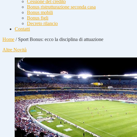
Cessione del credito
Bonus ristrutturazione seconda casa
Bonus mobili
Bonus figli
Decreto rilancio
Contatti
Home
/
Sport Bonus: ecco la disciplina di attuazione
Altre Novità