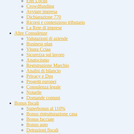
Enti Locali
Crowdfunding
Avviare impresa
Dichiarazione 770
Ricorsi e contenzioso tributario
La Rete di imprese
Altre Consulenze
Valutazioni di aziende
Business plan
Visura Cciaa
Sicurezza sul lavoro
Anatocismo
Registrazione Marchio
Analisi di bilancio
Privacy e Dps
Progetti europei
Consulenza legale
Notarile
Domande comuni
Bonus fiscali
Superbonus al 110%
Bonus ristrutturazione casa
Bonus facciate
Bonus auto
Detrazioni fiscali