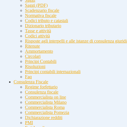
Saggi
Saggi (PDF)
Scadenzario fiscale
Normativa fiscale
Codici tributo e catastali
Dizionario tributario
Tasse e attività
Codici attività
Risposte agli interpelli e alle istanze di consulenza giurid
Ritenute
Ammortamento
Circolari
Principi Contabili
Risoluzioni
Principi contabili internazionali
Faq
Consulenza Fiscale
Regime forfettario
Consulenza fiscale
Commercialista on line
Commercialista Milano
Commercialista Roma
Commercialista Pomezia
Dichiarazione redditi
PMI