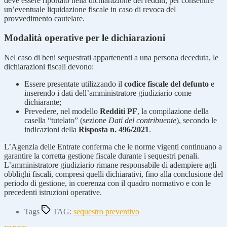
deve essere riportato nella dichiarazione dei redditi, per consentire
un’eventuale liquidazione fiscale in caso di revoca del
provvedimento cautelare.
Modalità operative per le dichiarazioni
Nel caso di beni sequestrati appartenenti a una persona deceduta, le
dichiarazioni fiscali devono:
Essere presentate utilizzando il
codice fiscale del defunto
e
inserendo i dati dell’amministratore giudiziario come
dichiarante;
Prevedere, nel modello
Redditi PF
, la compilazione della
casella “tutelato” (sezione
Dati del contribuente
), secondo le
indicazioni della
Risposta n. 496/2021
.
L’Agenzia delle Entrate conferma che le norme vigenti continuano a
garantire la corretta gestione fiscale durante i sequestri penali.
L’amministratore giudiziario rimane responsabile di adempiere agli
obblighi fiscali, compresi quelli dichiarativi, fino alla conclusione del
periodo di gestione, in coerenza con il quadro normativo e con le
precedenti istruzioni operative.
Tags
TAG:
sequestro preventivo