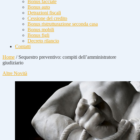
Bonus facciate
Bonus auto
Detrazioni fiscali
Cessione del credito
Bonus ristrutturazione seconda casa
Bonus mobili
Bonus figli
Decreto rilancio
Contatti
Home
/
Sequestro preventivo: compiti dell’amministratore
giudiziario
Altre Novità