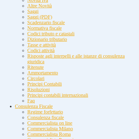
Novità Iva
Altre Novità
Saggi
Saggi (PDF)
Scadenzario fiscale
Normativa fiscale
Codici tributo e catastali
Dizionario tributario
Tasse e attività
Codici attività
Risposte agli interpelli e alle istanze di consulenza
giuridica
Ritenute
Ammortamento
Circolari
Principi Contabili
Risoluzioni
Principi contabili internazionali
Faq
Consulenza Fiscale
Regime forfettario
Consulenza fiscale
Commercialista on line
Commercialista Milano
Commercialista Roma