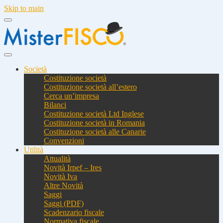
Skip to main
Società
Costituzione società
Costituzione società all’estero
Cerca un’impresa
Bilanci
Costituzione società Ltd Inglese
Costituzione società in Romania
Costituzione società alle Canarie
Convenzioni
Utilità
Attualità
Novità Irpef – Ires
Novità Iva
Altre Novità
Saggi
Saggi (PDF)
Scadenzario fiscale
Normativa fiscale