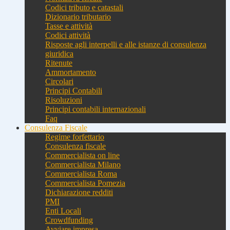
Codici tributo e catastali
Dizionario tributario
Tasse e attività
Codici attività
Risposte agli interpelli e alle istanze di consulenza
giuridica
Ritenute
Ammortamento
Circolari
Principi Contabili
Risoluzioni
Principi contabili internazionali
Faq
Consulenza Fiscale
Regime forfettario
Consulenza fiscale
Commercialista on line
Commercialista Milano
Commercialista Roma
Commercialista Pomezia
Dichiarazione redditi
PMI
Enti Locali
Crowdfunding
Avviare impresa