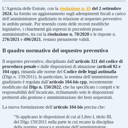
L’Agenzia delle Entrate, con la
risoluzione n. 45
del 2 settembre
2024
, ha fornito un aggiornamento sugli adempimenti fiscali a carico
dell’amministratore giudiziario in relazione al sequestro preventivo
in ambito penale. Pur tenendo conto delle recenti modifiche
legislative, i chiarimenti già espressi in precedenti prassi
amministrative, tra cui la
risoluzione n. 70/2020
e le risposte n.
276/2021
e
496/2021
, restano pienamente validi.
Il quadro normativo del sequestro preventivo
Il sequestro preventivo, disciplinato dall’
articolo 321 del codice di
procedura penale
e dalle disposizioni di attuazione (
articoli 92 e
104 cpp
), rimanda alle norme del
Codice delle leggi antimafia
(Dlgs n. 159/2011). In particolare, la nomina dell’amministratore
giudiziario è regolata dall’
articolo 104-bis cpp
, recentemente
modificato dal
Dlgs n. 150/2022
, che ha specificato i compiti e le
responsabilità dell’incaricato, richiamando solo le disposizioni
pertinenti alla gestione e amministrazione dei beni sequestrati.
La nuova formulazione dell’
articolo 104-bis
precisa che:
“Si applicano le disposizioni di cui al Libro I, titolo III,
del Dlgs 159/2011 nella parte in cui recano la disciplina
della nomina, revoca e gestione dell’amministratore.