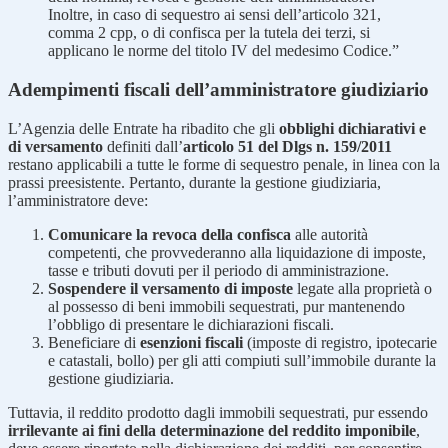
Inoltre, in caso di sequestro ai sensi dell’articolo 321,
comma 2 cpp, o di confisca per la tutela dei terzi, si
applicano le norme del titolo IV del medesimo Codice.”
Adempimenti fiscali dell’amministratore giudiziario
L’Agenzia delle Entrate ha ribadito che gli
obblighi dichiarativi e
di versamento
definiti dall’
articolo 51 del Dlgs n. 159/2011
restano applicabili a tutte le forme di sequestro penale, in linea con la
prassi preesistente. Pertanto, durante la gestione giudiziaria,
l’amministratore deve:
Comunicare la revoca della confisca
alle autorità
competenti, che provvederanno alla liquidazione di imposte,
tasse e tributi dovuti per il periodo di amministrazione.
Sospendere il versamento di imposte
legate alla proprietà o
al possesso di beni immobili sequestrati, pur mantenendo
l’obbligo di presentare le dichiarazioni fiscali.
Beneficiare di
esenzioni fiscali
(imposte di registro, ipotecarie
e catastali, bollo) per gli atti compiuti sull’immobile durante la
gestione giudiziaria.
Tuttavia, il reddito prodotto dagli immobili sequestrati, pur essendo
irrilevante ai fini della determinazione del reddito imponibile
,