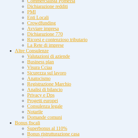
Commercialista Pomezia
Dichiarazione redditi
PMI
Enti Locali
Crowdfunding
Avviare impresa
Dichiarazione 770
Ricorsi e contenzioso tributario
La Rete di imprese
Altre Consulenze
Valutazioni di aziende
Business plan
Visura Cciaa
Sicurezza sul lavoro
Anatocismo
Registrazione Marchio
Analisi di bilancio
Privacy e Dps
Progetti europei
Consulenza legale
Notarile
Domande comuni
Bonus fiscali
Superbonus al 110%
Bonus ristrutturazione casa