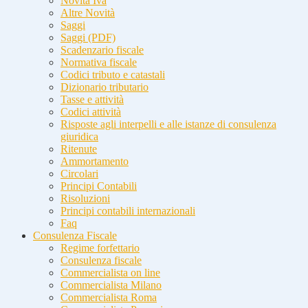
Novità Iva
Altre Novità
Saggi
Saggi (PDF)
Scadenzario fiscale
Normativa fiscale
Codici tributo e catastali
Dizionario tributario
Tasse e attività
Codici attività
Risposte agli interpelli e alle istanze di consulenza
giuridica
Ritenute
Ammortamento
Circolari
Principi Contabili
Risoluzioni
Principi contabili internazionali
Faq
Consulenza Fiscale
Regime forfettario
Consulenza fiscale
Commercialista on line
Commercialista Milano
Commercialista Roma