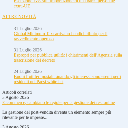
Esenzione IVA sull’importazione di una barca personale
extra-UE
ALTRE NOVITÀ
31 Luglio 2026
Global Minimum Tax: arrivano i codici tributo per il
ravvedimento operoso
31 Luglio 2026
Espropri per pubblica utilità: i chiarimenti dell’Agenzia sulla
trascrizione del decreto
24 Luglio 2026
Buoni fruttiferi postali: quando gli interessi sono esenti per i
residenti nei Paesi white list
Articoli correlati
3 Agosto 2026
E-commerce, cambiano le regole per la gestione dei resi online
La gestione del post-vendita diventa un elemento sempre più
rilevante per le imprese...
3 Agosto 2026