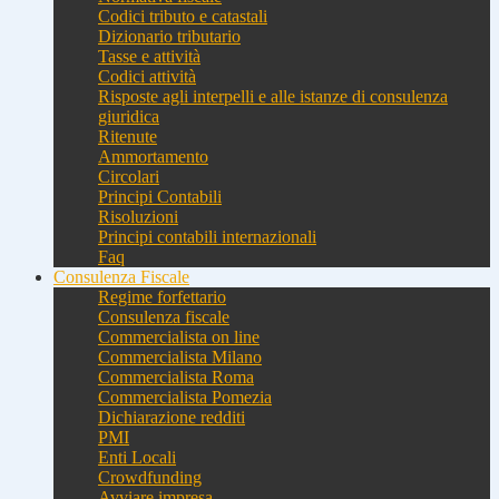
Codici tributo e catastali
Dizionario tributario
Tasse e attività
Codici attività
Risposte agli interpelli e alle istanze di consulenza
giuridica
Ritenute
Ammortamento
Circolari
Principi Contabili
Risoluzioni
Principi contabili internazionali
Faq
Consulenza Fiscale
Regime forfettario
Consulenza fiscale
Commercialista on line
Commercialista Milano
Commercialista Roma
Commercialista Pomezia
Dichiarazione redditi
PMI
Enti Locali
Crowdfunding
Avviare impresa