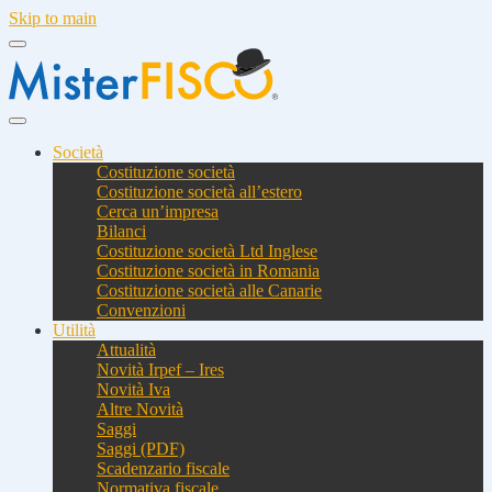
Skip to main
Società
Costituzione società
Costituzione società all’estero
Cerca un’impresa
Bilanci
Costituzione società Ltd Inglese
Costituzione società in Romania
Costituzione società alle Canarie
Convenzioni
Utilità
Attualità
Novità Irpef – Ires
Novità Iva
Altre Novità
Saggi
Saggi (PDF)
Scadenzario fiscale
Normativa fiscale