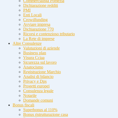
Commercialista Pomezia
Dichiarazione redditi
PMI
Enti Locali
Crowdfunding
Avviare impresa
Dichiarazione 770
Ricorsi e contenzioso tributario
La Rete di imprese
Altre Consulenze
Valutazioni di aziende
Business plan
Visura Cciaa
Sicurezza sul lavoro
Anatocismo
Registrazione Marchio
Analisi di bilancio
Privacy e Dps
Progetti europei
Consulenza legale
Notarile
Domande comuni
Bonus fiscali
Superbonus al 110%
Bonus ristrutturazione casa