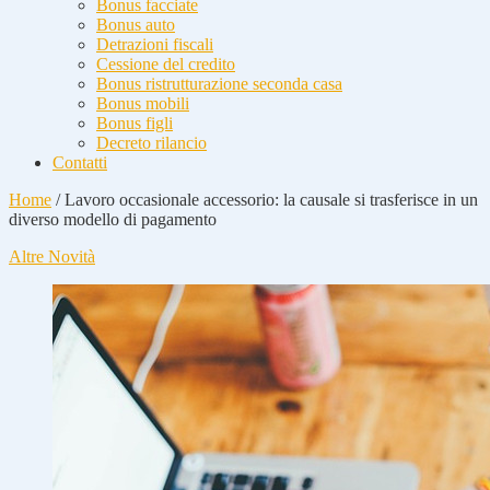
Bonus facciate
Bonus auto
Detrazioni fiscali
Cessione del credito
Bonus ristrutturazione seconda casa
Bonus mobili
Bonus figli
Decreto rilancio
Contatti
Home
/
Lavoro occasionale accessorio: la causale si trasferisce in un
diverso modello di pagamento
Altre Novità